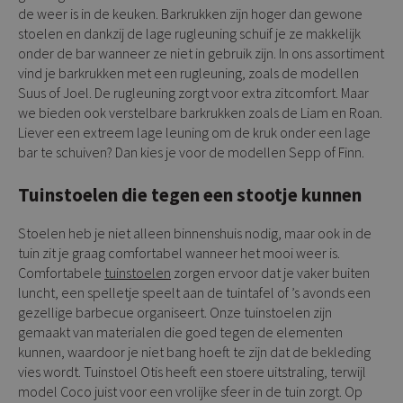
de weer is in de keuken. Barkrukken zijn hoger dan gewone
stoelen en dankzij de lage rugleuning schuif je ze makkelijk
onder de bar wanneer ze niet in gebruik zijn. In ons assortiment
vind je barkrukken met een rugleuning, zoals de modellen
Suus of Joel. De rugleuning zorgt voor extra zitcomfort. Maar
we bieden ook verstelbare barkrukken zoals de Liam en Roan.
Liever een extreem lage leuning om de kruk onder een lage
bar te schuiven? Dan kies je voor de modellen Sepp of Finn.
Tuinstoelen die tegen een stootje kunnen
Stoelen heb je niet alleen binnenshuis nodig, maar ook in de
tuin zit je graag comfortabel wanneer het mooi weer is.
Comfortabele
tuinstoelen
zorgen ervoor dat je vaker buiten
luncht, een spelletje speelt aan de tuintafel of ’s avonds een
gezellige barbecue organiseert. Onze tuinstoelen zijn
gemaakt van materialen die goed tegen de elementen
kunnen, waardoor je niet bang hoeft te zijn dat de bekleding
vies wordt. Tuinstoel Otis heeft een stoere uitstraling, terwijl
model Coco juist voor een vrolijke sfeer in de tuin zorgt. Op