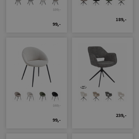
139,-
189,-
99,-
169,-
239,-
99,-