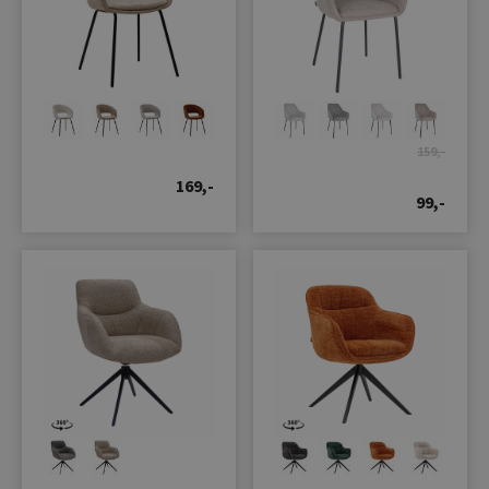
159,-
169,-
99,-