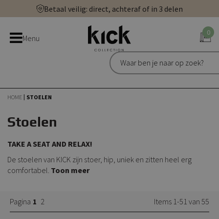
Ga
Betaal veilig: direct, achteraf of in 3 delen
direct
Bestel bij de officiële Kick webshop
door
0
Uitstekend | 300+ reviews
Menu
naar
Gratis én goed bezorgd
de
inhoud
HOME
STOELEN
Stoelen
TAKE A SEAT AND RELAX!
De stoelen van KICK zijn stoer, hip, uniek en zitten heel erg
comfortabel.
Toon meer
Pagina
1
2
Items 1-51 van 55