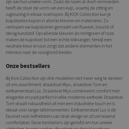
zijn aan hun unieke vorm. Zoals de naam al doet vermoeden
heeft de stoel de vorm van een kuip, waarbij de zitting en
rugleuning in elkaar overlopen. Bij KICK Collection kun je
kuipstoelen kopen in allerlei kleuren en materialen. Zo
verkopen we kuipstoelen gemaakt van fluweel, bouclé of
stevig kunststof. Opvallende kleuren als mintgroen of roze
maken de kuipstoel tot een echte blikvanger, terwijl een
neutrale kleur ervoor zorgt dat andere elementen in het
interieur naar de voorgrond treden.
Onze bestsellers
Bij Kick Collection zijn drie modellen niet meer weg te denken
uit ons assortiment: draaistoel Miyo, draaistoel Tom en
eetkamerstoel Luc. Draaistoel Miyo combineert comfort met
elegantie en past perfect in elke moderne eethoek. Draaistoel
Tom straalt robuustheid uit met een industriële touch en is
ideaal voor lange tafelmomenten. Eetkamerstoel Luc is dé
favoriet voor liefhebbers van strak design en zit verrassend
comfortabel. Deze bestsellers zijn geliefd om hun unieke
uitstraling, hoogwaardige afwerking en direct leverbare