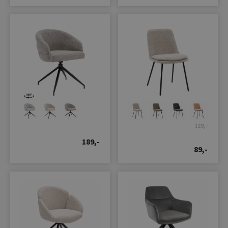
129,-
189,-
89,-