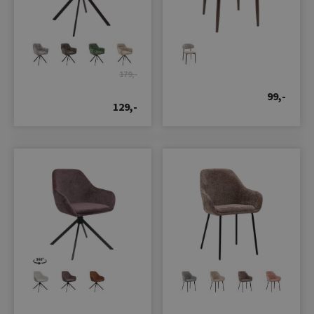
179,-
99,-
129,-