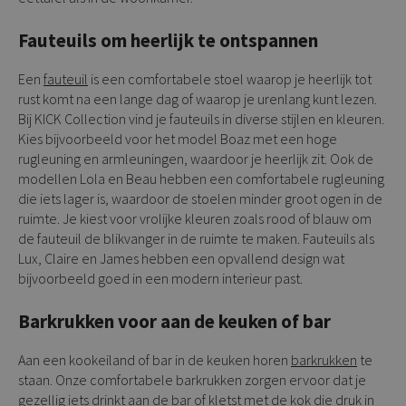
Fauteuils om heerlijk te ontspannen
Een
fauteuil
is een comfortabele stoel waarop je heerlijk tot
rust komt na een lange dag of waarop je urenlang kunt lezen.
Bij KICK Collection vind je fauteuils in diverse stijlen en kleuren.
Kies bijvoorbeeld voor het model Boaz met een hoge
rugleuning en armleuningen, waardoor je heerlijk zit. Ook de
modellen Lola en Beau hebben een comfortabele rugleuning
die iets lager is, waardoor de stoelen minder groot ogen in de
ruimte. Je kiest voor vrolijke kleuren zoals rood of blauw om
de fauteuil de blikvanger in de ruimte te maken. Fauteuils als
Lux, Claire en James hebben een opvallend design wat
bijvoorbeeld goed in een modern interieur past.
Barkrukken voor aan de keuken of bar
Aan een kookeiland of bar in de keuken horen
barkrukken
te
staan. Onze comfortabele barkrukken zorgen ervoor dat je
gezellig iets drinkt aan de bar of kletst met de kok die druk in