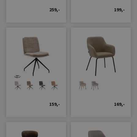
259,-
199,-
159,-
169,-