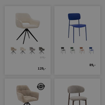
179,-
89,-
129,-