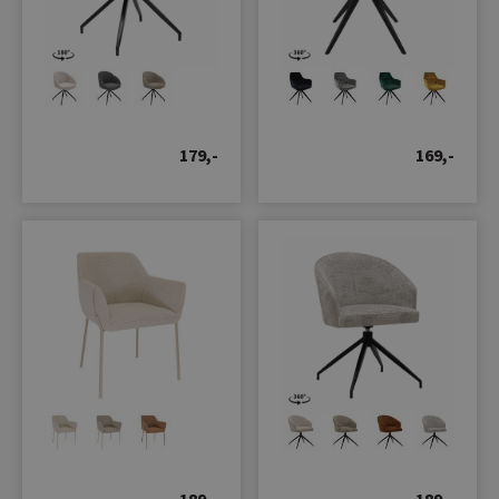
179,-
169,-