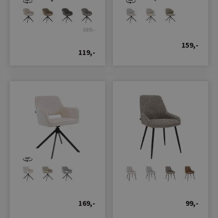
189,-
159,-
119,-
169,-
99,-