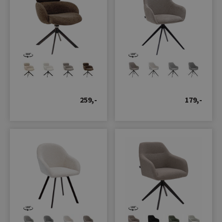
259,-
179,-