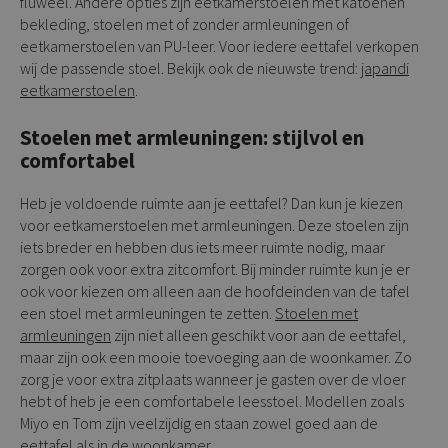
fluweel. Andere opties zijn eetkamerstoelen met katoenen
bekleding, stoelen met of zonder armleuningen of
eetkamerstoelen van PU-leer. Voor iedere eettafel verkopen
wij de passende stoel. Bekijk ook de nieuwste trend:
japandi
eetkamerstoelen
.
Stoelen met armleuningen: stijlvol en
comfortabel
Heb je voldoende ruimte aan je eettafel? Dan kun je kiezen
voor eetkamerstoelen met armleuningen. Deze stoelen zijn
iets breder en hebben dus iets meer ruimte nodig, maar
zorgen ook voor extra zitcomfort. Bij minder ruimte kun je er
ook voor kiezen om alleen aan de hoofdeinden van de tafel
een stoel met armleuningen te zetten.
Stoelen met
armleuningen
zijn niet alleen geschikt voor aan de eettafel,
maar zijn ook een mooie toevoeging aan de woonkamer. Zo
zorg je voor extra zitplaats wanneer je gasten over de vloer
hebt of heb je een comfortabele leesstoel. Modellen zoals
Miyo en Tom zijn veelzijdig en staan zowel goed aan de
eettafel als in de woonkamer.