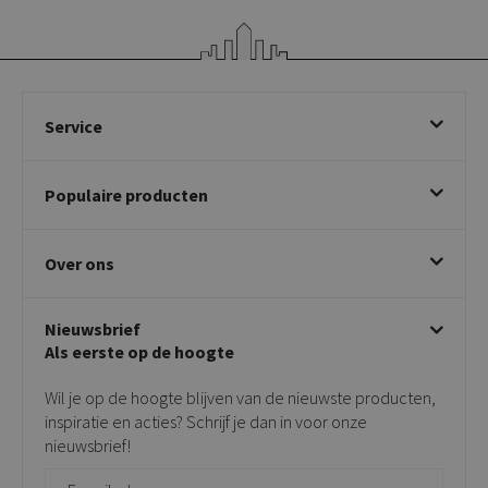
Service
Bestellen
Populaire producten
Betalen & annuleren
Bezorgen & afhalen
Eetkamerstoelen
Ruilen & retourneren
Over ons
Draaibare eetkamerstoelen
Klachtafhandeling
Stoelen met armleuning
Disclaimer & Garantie
Over KICK
Beige stoelen
Algemene voorwaarden
Nieuwsbrief
Showroom
Taupe stoelen
Privacy policy
Als eerste op de hoogte
Contact
Tuinstoelen
Verkooppunten
Barkrukken
Wil je op de hoogte blijven van de nieuwste producten,
Onderhoudsproducten
Bijzettafels
inspiratie en acties? Schrijf je dan in voor onze
Vloerbescherming
nieuwsbrief!
Giftcards
Zakelijk bestellen