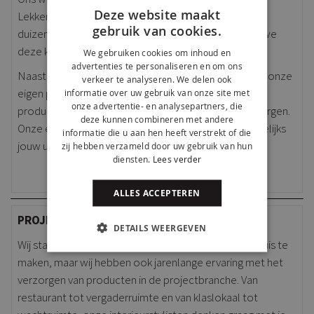
Deze website maakt
Lekkerkerk. Met een grootte van 1000 m2 kunnen wij
gebruik van cookies.
duizenden producten ontvangen en opslaan totdat we
deze kunnen bezorgen.
We gebruiken cookies om inhoud en
advertenties te personaliseren en om ons
Naast het opslaan van producten, hebben wij bij Kick onze
verkeer te analyseren. We delen ook
eigen professionele bezorgservice. Wij kunnen onze
informatie over uw gebruik van onze site met
onze advertentie- en analysepartners, die
producten snel leveren, maar ook gemonteerd bezorgen.
deze kunnen combineren met andere
Onze ervaren chauffeurs en monteurs bezorgen dagelijks
informatie die u aan hen heeft verstrekt of die
jouw unieke producten met een glimlach thuis.
zij hebben verzameld door uw gebruik van hun
diensten.
Lees verder
ALLES ACCEPTEREN
PROJECTINRICHTING DOOR KICK
DETAILS WEERGEVEN
Wij staan niet alleen bekend om van een huis jouw thuis te
maken, maar wij hebben ook jarenlange ervaring met het
verzorgen van producten in de projectbranche. Van
restaurant tot vergaderruimte en van klaslokaal tot