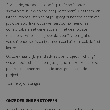
Ervaar, zie, probeer en doe inspiratie op in onze
showroom in Lekkerkerk (nabij Rotterdam). Ons team van
interieurspecialisten helpt jou graag bij het realiseren van
jouw persoonlijke woonwensen. Combineer onze
comfortabele eetkamerstoelen met de mooiste
eettafels. Twijfel je nog over de kleur? Neem gratis
verschillende stofstaaltjes mee naar huis en maak de juiste
keuze.
Op zoek naar vrijblijvend advies over projectinrichting?
Onze specialisten helpen graag bij het maken van unieke
plannen en tonen met passie onze gerealiseerde
projecten.
Kom je bij ons langs?
ONZE DESIGNS EN STOFFEN
Bij Kick maken we gebruik van de nieuwste designs en