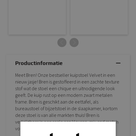
Productinformatie
Meet Bren! Onze bestseller kuipstoel Velvet in een
nieuw jasje! Bren is gestoffeerd in een zachte texture
stof wat de stoel een chique en uitnodigende look
geeft. De kuip rust op een modern zwart metalen
frame. Bren is geschikt aan de eettafel, als
bureaustoel of bijzetstoel in de slaapkamer, kortom
deze stoel is van alle markten thuis! Bren is
verkrijgbaar in een scala aan kleuren, mix and match
voor het ultieme Kick resultaat!