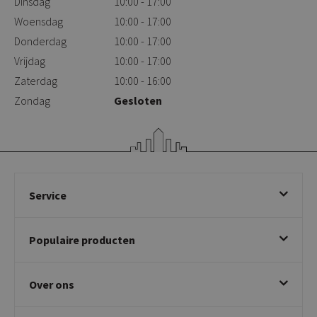
Dinsdag
10:00 - 17:00
Woensdag
10:00 - 17:00
Donderdag
10:00 - 17:00
Vrijdag
10:00 - 17:00
Zaterdag
10:00 - 16:00
Zondag
Gesloten
Service
Bestellen
Populaire producten
Betalen & annuleren
Bezorgen & afhalen
Eetkamerstoelen
Ruilen & retourneren
Over ons
Draaibare eetkamerstoelen
Klachtafhandeling
Stoelen met armleuning
Disclaimer & Garantie
Over KICK
Beige stoelen