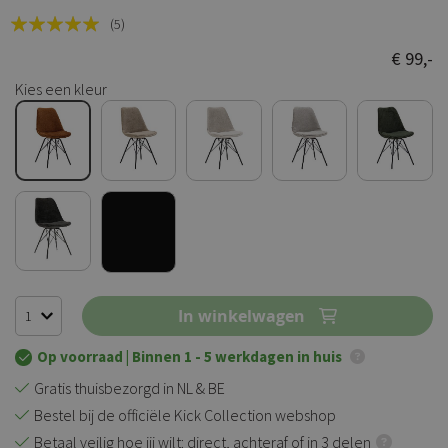
Rating:
(5)
100
100
% of
€ 99,-
Kies een kleur
In winkelwagen
Op voorraad
| Binnen 1 - 5 werkdagen in huis
Gratis thuisbezorgd in NL & BE
Bestel bij de officiële Kick Collection webshop
Betaal veilig hoe jij wilt: direct, achteraf of in 3 delen