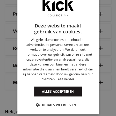
Productdetails
Deze website maakt
Veelgestelde vragen
gebruik van cookies.
We gebruiken cookies om inhoud en
advertenties te personaliseren en om ons
Reviews
verkeer te analyseren. We delen ook
informatie over uw gebruik van onze site met
onze advertentie- en analysepartners, die
deze kunnen combineren met andere
Bezorg- & retourinformatie
informatie die u aan hen heeft verstrekt of die
zij hebben verzameld door uw gebruik van hun
diensten.
Lees verder
Mix & Match
ALLES ACCEPTEREN
DETAILS WEERGEVEN
Heb je nog vragen?