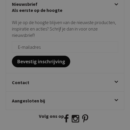
Algemene voorwaarden
Nieuwsbrief
Showroom
Taupe stoelen
Privacy policy
Als eerste op de hoogte
Contact
Tuinstoelen
Verkooppunten
Barkrukken
Wil je op de hoogte blijven van de nieuwste producten,
Onderhoudsproducten
Bijzettafels
inspiratie en acties? Schrijf je dan in voor onze
Vloerbescherming
nieuwsbrief!
Giftcards
Zakelijk bestellen
Bevestig inschrijving
Contact
Kick Collection
Aangesloten bij
Twijnstraweg 2
2941 BW Lekkerkerk
Volg ons op
E:
info@kickcollection.nl
T:
0180-660999