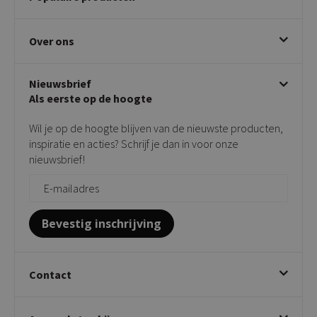
Bezorgen & afhalen
Eetkamerstoelen
Ruilen & retourneren
Over ons
Draaibare eetkamerstoelen
Klachtafhandeling
Stoelen met armleuning
Disclaimer & Garantie
Over KICK
Beige stoelen
Algemene voorwaarden
Nieuwsbrief
Showroom
Taupe stoelen
Privacy policy
Als eerste op de hoogte
Contact
Tuinstoelen
Verkooppunten
Barkrukken
Wil je op de hoogte blijven van de nieuwste producten,
Onderhoudsproducten
Bijzettafels
inspiratie en acties? Schrijf je dan in voor onze
Vloerbescherming
nieuwsbrief!
Giftcards
Zakelijk bestellen
Bevestig inschrijving
Contact
Kick Collection