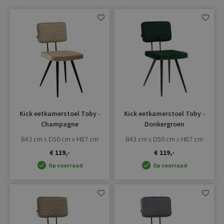
Aan
Aan
verlanglijst
verlangli
toevoegen
toevoe
Kick eetkamerstoel Toby -
Kick eetkamerstoel Toby -
Champagne
Donkergroen
B43 cm x D50 cm x H87 cm
B43 cm x D50 cm x H87 cm
€ 119,-
€ 119,-
Op voorraad
Op voorraad
Aan
Aan
verlanglijst
verlangli
toevoegen
toevoe