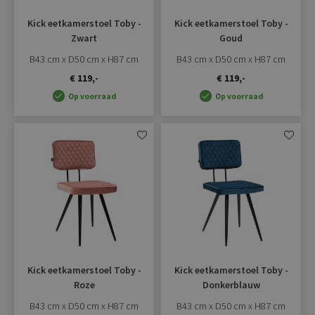
Kick eetkamerstoel Toby -
Kick eetkamerstoel Toby -
Zwart
Goud
B43 cm x D50 cm x H87 cm
B43 cm x D50 cm x H87 cm
€ 119,-
€ 119,-
Op voorraad
Op voorraad
Aan
Aan
verlanglijst
verlangli
toevoegen
toevoe
Kick eetkamerstoel Toby -
Kick eetkamerstoel Toby -
Roze
Donkerblauw
B43 cm x D50 cm x H87 cm
B43 cm x D50 cm x H87 cm