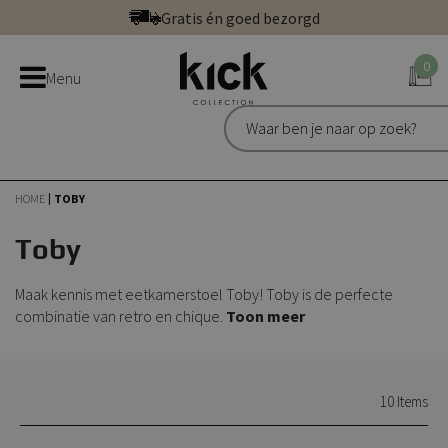
Ga
Gratis én goed bezorgd
direct
Betaal veilig: direct, achteraf of in 3 delen
door
0
Bestel bij de officiële Kick webshop
Menu
naar
Uitstekend | 300+ reviews
de
Gratis én goed bezorgd
inhoud
HOME
TOBY
Toby
Maak kennis met eetkamerstoel Toby! Toby is de perfecte
combinatie van retro en chique.
Toon meer
10
Items