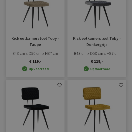
Kick eetkamerstoel Toby -
Kick eetkamerstoel Toby -
Taupe
Donkergrijs
B43 cm x D50 cm x H87 cm
B43 cm x D50 cm x H87 cm
€ 119,-
€ 119,-
Op voorraad
Op voorraad
Aan
Aan
verlanglijst
verlangli
toevoegen
toevoe