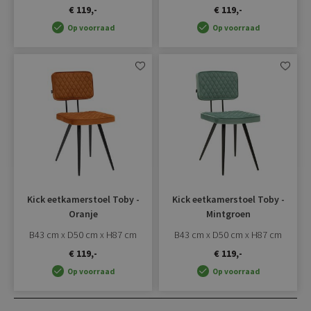
€ 119,-
€ 119,-
Op voorraad
Op voorraad
Aan
Aan
verlanglijst
verlangli
toevoegen
toevoe
Kick eetkamerstoel Toby -
Kick eetkamerstoel Toby -
Oranje
Mintgroen
B43 cm x D50 cm x H87 cm
B43 cm x D50 cm x H87 cm
€ 119,-
€ 119,-
Op voorraad
Op voorraad