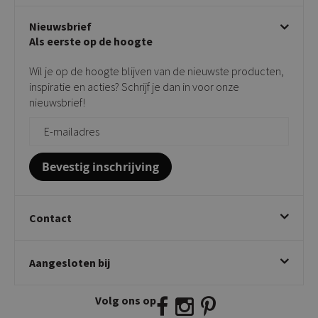
Stoelen met armleuning
Disclaimer & Garantie
Over KICK
Beige stoelen
Algemene voorwaarden
Nieuwsbrief
Showroom
Taupe stoelen
Privacy policy
Als eerste op de hoogte
Contact
Tuinstoelen
Verkooppunten
Barkrukken
Wil je op de hoogte blijven van de nieuwste producten,
Onderhoudsproducten
Bijzettafels
inspiratie en acties? Schrijf je dan in voor onze
Vloerbescherming
nieuwsbrief!
Giftcards
Zakelijk bestellen
Bevestig inschrijving
Contact
Kick Collection
Aangesloten bij
Twijnstraweg 2
2941 BW Lekkerkerk
Volg ons op
E:
info@kickcollection.nl