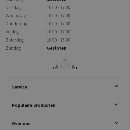
Dinsdag
10:00 - 17:00
Woensdag
10:00 - 17:00
Donderdag
10:00 - 17:00
Vrijdag
10:00 - 17:00
Zaterdag
10:00 - 16:00
Zondag
Gesloten
Service
Bestellen
Populaire producten
Betalen & annuleren
Bezorgen & afhalen
Eetkamerstoelen
Ruilen & retourneren
Over ons
Draaibare eetkamerstoelen
Klachtafhandeling