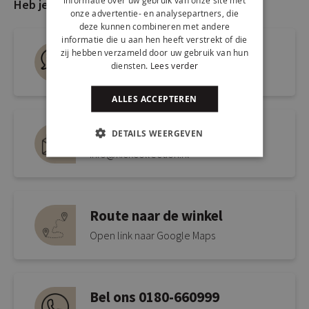
Heb je nog vragen?
onze advertentie- en analysepartners, die
deze kunnen combineren met andere
informatie die u aan hen heeft verstrekt of die
Live chat
zij hebben verzameld door uw gebruik van hun
diensten.
Lees verder
Snel antwoord op je vraag
ALLES ACCEPTEREN
Mail ons via
DETAILS WEERGEVEN
info@kickcollection.nl
Route naar de winkel
Open link naar Google Maps
Bel ons 0180-660999