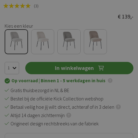
Rating:
(3)
100
100
% of
€ 139,-
Kies een kleur
In winkelwagen
Op voorraad
| Binnen 1 - 5 werkdagen in huis
Gratis thuisbezorgd in NL & BE
Bestel bij de officiële Kick Collection webshop
Betaal veilig hoe jij wilt: direct, achteraf of in 3 delen
Altijd 14 dagen zichttermijn
Origineel design rechtstreeks van de fabriek