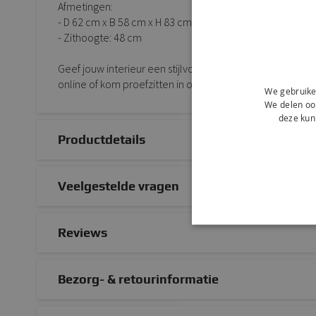
Afmetingen:
- D 62 cm x B 58 cm x H 83 cm
- Zithoogte: 48 cm
Geef jouw interieur een stijlvolle en comfortabele upg
online of kom proefzitten in onze sfeervolle showroom.
We gebruike
We delen ook
deze kun
Productdetails
Veelgestelde vragen
Reviews
Bezorg- & retourinformatie