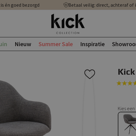
is én goed bezorgd
Betaal veilig: direct, achteraf of 
uin
Nieuw
Summer Sale
Inspiratie
Showro
Kick
Rating:
100
100
% of
Kies een 