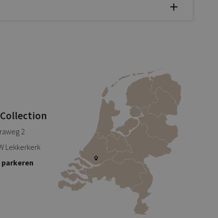
 Collection
traweg 2
W Lekkerkerk
s parkeren