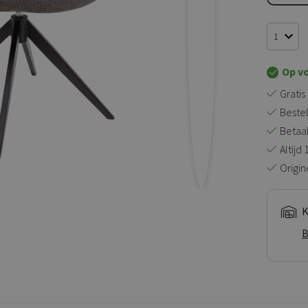
Op v
Gratis
Bestel
Betaal 
Altijd
Origin
K
B