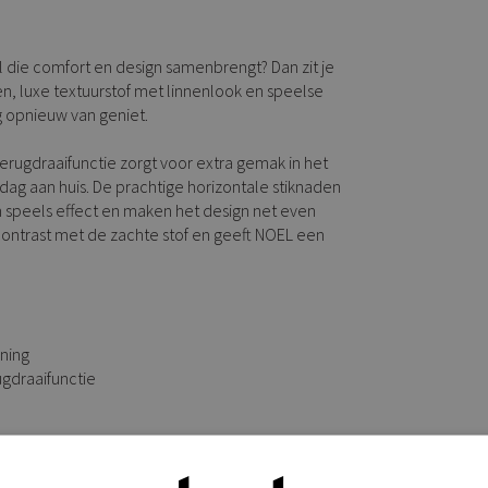
 die comfort en design samenbrengt? Dan zit je
n, luxe textuurstof met linnenlook en speelse
ag opnieuw van geniet.
rugdraaifunctie zorgt voor extra gemak in het
kdag aan huis. De prachtige horizontale stiknaden
 speels effect en maken het design net even
ontrast met de zachte stof en geeft NOEL een
uning
gdraaifunctie