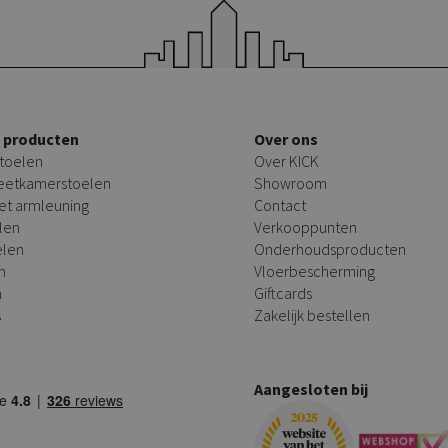
e producten
Over ons
toelen
Over KICK
 eetkamerstoelen
Showroom
et armleuning
Contact
len
Verkooppunten
elen
Onderhoudsproducten
n
Vloerbescherming
n
Giftcards
s
Zakelijk bestellen
Aangesloten bij