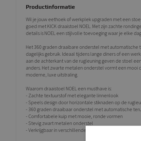
Productinformatie
Wil je jouw eethoek of werkplek upgraden met een stoel
goed met KICK draaistoel NOEL. Met zijn zachte rondinge
details is NOEL een stijlvolle toevoeging waar je elke d
Het 360 graden draaibare onderstel met automatische te
dagelijks gebruik. Ideaal tijdens lange diners of een wer
aan de achterkant van de rugleuning geven de stoel een
anders. Het zwarte metalen onderstel vormt een mooi c
moderne, luxe uitstraling.
Waarom draaistoel NOEL een musthave is:
- Zachte textuurstof met elegante linnenlook
- Speels design door horizontale stiknaden op de rugle
- 360 graden draaibaar onderstel met automatische teru
- Comfortabele kuip met mooie, ronde vormen
- Stevig zwart metalen onderstel
- Verkrijgbaar in verschillende stijlvolle kleuren