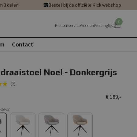
in 3 delen
Bestel bij de officiële Kick webshop
0
Klantenservice
Account
Verlanglijst
om
Contact
 draaistoel Noel - Donkergrijs
(2)
€ 189,-
kleur