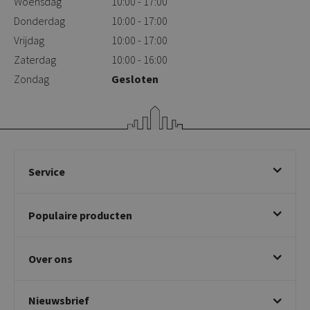
Woensdag
10:00 - 17:00
Donderdag
10:00 - 17:00
Vrijdag
10:00 - 17:00
Zaterdag
10:00 - 16:00
Zondag
Gesloten
Service
Bestellen
Populaire producten
Betalen & annuleren
Bezorgen & afhalen
Eetkamerstoelen
Ruilen & retourneren
Over ons
Draaibare eetkamerstoelen
Klachtafhandeling
Stoelen met armleuning
Disclaimer & Garantie
Over KICK
Beige stoelen
Algemene voorwaarden
Nieuwsbrief
Showroom
Taupe stoelen
Privacy policy