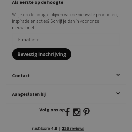
Als eerste op de hoogte
Contact
Tuinstoelen
Verkooppunten
Barkrukken
Wil je op de hoogte blijven van de nieuwste producten,
Onderhoudsproducten
Bijzettafels
inspiratie en acties? Schrijf je dan in voor onze
Vloerbescherming
nieuwsbrief!
Giftcards
Zakelijk bestellen
Bevestig inschrijving
Contact
Kick Collection
Aangesloten bij
Twijnstraweg 2
2941 BW Lekkerkerk
Volg ons op
E:
info@kickcollection.nl
T:
0180-660999