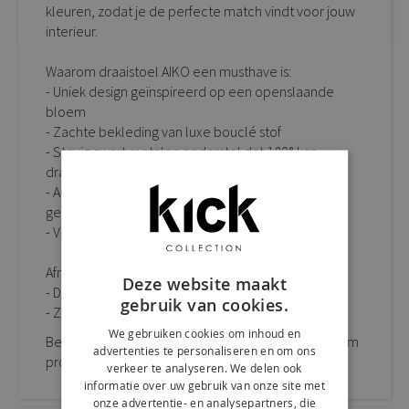
kleuren, zodat je de perfecte match vindt voor jouw
interieur.
Waarom draaistoel AIKO een musthave is:
- Uniek design geïnspireerd op een openslaande
bloem
- Zachte bekleding van luxe bouclé stof
- Stevig zwart metalen onderstel dat 180° kan
draaien
- Automatische terugdraai-functie voor extra
gebruiksgemak
- Verkrijgbaar in 3 trendy kleuren
Afmetingen:
Deze website maakt
- D 55 cm x B 56 cm x H 82 cm
gebruik van cookies.
- Zithoogte: 47 cm
We gebruiken cookies om inhoud en
Bestel KICK draaistoel AIKO eenvoudig online of kom
advertenties te personaliseren en om ons
proefzitten in onze sfeervolle showroom.
verkeer te analyseren. We delen ook
informatie over uw gebruik van onze site met
onze advertentie- en analysepartners, die