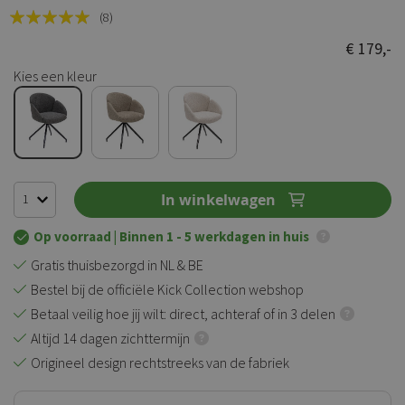
Rating:
(8)
100
100
% of
€ 179,-
Kies een kleur
In winkelwagen
Op voorraad
| Binnen 1 - 5 werkdagen in huis
Gratis thuisbezorgd in NL & BE
Bestel bij de officiële Kick Collection webshop
Betaal veilig hoe jij wilt: direct, achteraf of in 3 delen
Altijd 14 dagen zichttermijn
Origineel design rechtstreeks van de fabriek