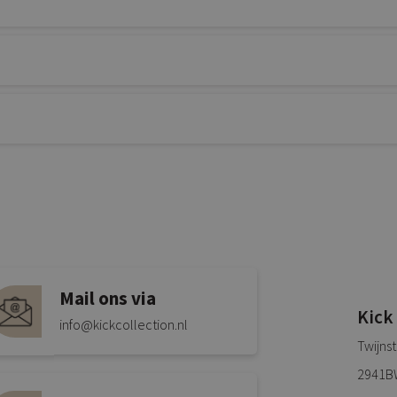
Mail ons via
Kick
info@kickcollection.nl
Twijns
2941B