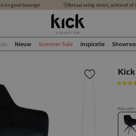
is én goed bezorgd
Betaal veilig: direct, achteraf of 
uin
Nieuw
Summer Sale
Inspiratie
Showro
Kick
Rating:
100
100
% of
Kies een 