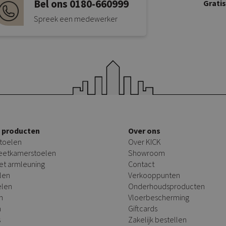
Bel ons 0180-660999
Grati
Spreek een medewerker
e producten
Over ons
toelen
Over KICK
 eetkamerstoelen
Showroom
et armleuning
Contact
len
Verkooppunten
elen
Onderhoudsproducten
n
Vloerbescherming
n
Giftcards
s
Zakelijk bestellen