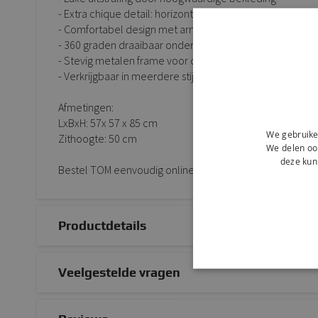
- Extra chique detail: horizontale naad in de rugleuning
- Comfortabel design met armleuningen
- 360 graden draaibaar onderstel
- Stevig metalen frame voor optimale stabiliteit
- Verkrijgbaar in meerdere stijlvolle kleuren
Afmetingen:
LxBxH: 57x 57 x 85 cm
We gebruike
Zithoogte: 50 cm
We delen ook
deze kun
Bestel TOM eenvoudig online of kom proefzitten in onz
Productdetails
Veelgestelde vragen