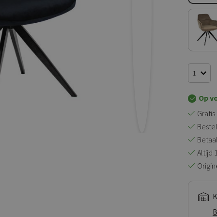
Op v
Gratis
Bestel
Betaal 
Altijd
Origin
K
B