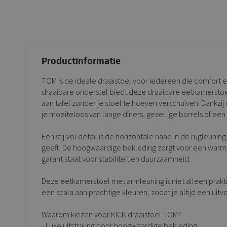
Productinformatie
TOM is de ideale draaistoel voor iedereen die comfort en s
draaibare onderstel biedt deze draaibare eetkamerstoe
aan tafel zonder je stoel te hoeven verschuiven. Dankzi
je moeiteloos van lange diners, gezellige borrels of ee
Een stijlvol detail is de horizontale naad in de rugleuning
geeft. De hoogwaardige bekleding zorgt voor een warme u
garant staat voor stabiliteit en duurzaamheid.
Deze eetkamerstoel met armleuning is niet alleen praktis
een scala aan prachtige kleuren, zodat je altijd een uitvoe
Waarom kiezen voor KICK draaistoel TOM?
- Luxe uitstraling door hoogwaardige bekleding