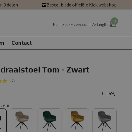
in 3 delen
Bestel bij de officiële Kick webshop
0
Klantenservice
Account
Verlanglijst
om
Contact
 draaistoel Tom - Zwart
(7)
€ 169,-
kleur