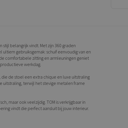
tijl belangrijk vindt. Met zijn 360 graden
l ultiem gebruiksgemak: schuif eenvoudig van en
j de comfortabele zitting en armleuningen geniet
n productieve werkdag.
, die de stoel een extra chique en luxe uitstraling
itstraling, terwijl het stevige metalen frame
ch, maar ook veelzijdig. TOM is verkrijgbaar in
ring vindt die perfect aansluit bij jouw interieur.