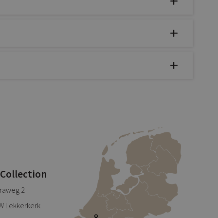
 Collection
traweg 2
W Lekkerkerk