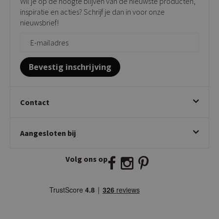
Wil je op de hoogte blijven van de nieuwste producten,
Onderhoudsproducten
Bijzettafels
inspiratie en acties? Schrijf je dan in voor onze
Vloerbescherming
nieuwsbrief!
Giftcards
Zakelijk bestellen
Bevestig inschrijving
Contact
Kick Collection
Aangesloten bij
Twijnstraweg 2
2941 BW Lekkerkerk
Volg ons op
E:
info@kickcollection.nl
T:
0180-660999