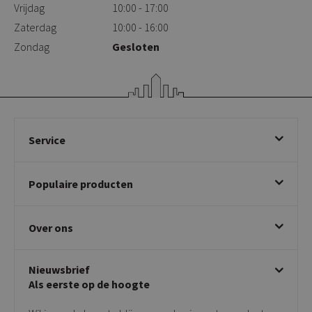
Vrijdag
10:00 - 17:00
Zaterdag
10:00 - 16:00
Zondag
Gesloten
Service
Bestellen
Populaire producten
Betalen & annuleren
Bezorgen & afhalen
Eetkamerstoelen
Ruilen & retourneren
Over ons
Draaibare eetkamerstoelen
Klachtafhandeling
Stoelen met armleuning
Disclaimer & Garantie
Over KICK
Beige stoelen
Algemene voorwaarden
Nieuwsbrief
Showroom
Taupe stoelen
Privacy policy
Als eerste op de hoogte
Contact
Tuinstoelen
Verkooppunten
Barkrukken