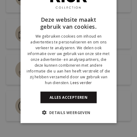
Snel antwoord op je vraag
Deze website maakt
gebruik van cookies.
Mail ons via
We gebruiken cookies om inhoud en
info@kickcollection.nl
advertenties te personaliseren en om ons
verkeer te analyseren. We delen ook
informatie over uw gebruik van onze site met
onze advertentie- en analysepartners, die
Route naar de winkel
deze kunnen combineren met andere
informatie die u aan hen heeft verstrekt of die
Open link naar Google Maps
zij hebben verzameld door uw gebruik van
hun diensten.
Lees verder
ALLES ACCEPTEREN
Bel ons 0180-660999
Spreek een medewerker
DETAILS WEERGEVEN