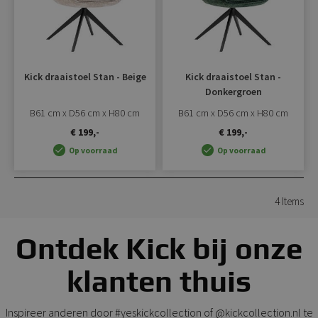
Kick draaistoel Stan - Beige
Kick draaistoel Stan -
Donkergroen
B61 cm x D56 cm x H80 cm
B61 cm x D56 cm x H80 cm
€ 199,-
€ 199,-
Op voorraad
Op voorraad
4
Items
Ontdek Kick bij onze
klanten thuis
Inspireer anderen door #yeskickcollection of @kickcollection.nl te