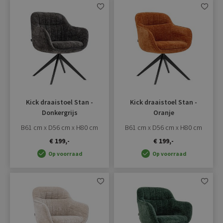
Aan
Aan
verlanglijst
verlangli
toevoegen
toevoe
Kick draaistoel Stan -
Kick draaistoel Stan -
Donkergrijs
Oranje
B61 cm x D56 cm x H80 cm
B61 cm x D56 cm x H80 cm
€ 199,-
€ 199,-
Op voorraad
Op voorraad
Aan
Aan
verlanglijst
verlangli
toevoegen
toevoe