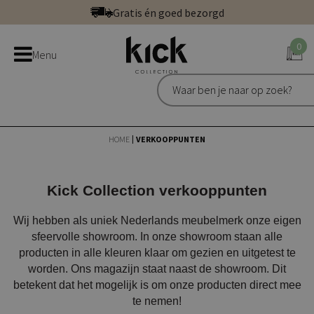
Ga
Gratis én goed bezorgd
direct
Betaal veilig: direct, achteraf of in 3 delen
door
0
Bestel bij de officiële Kick webshop
Menu
naar
Uitstekend | 300+ reviews
de
Gratis én goed bezorgd
inhoud
HOME
VERKOOPPUNTEN
Kick Collection verkooppunten
Wij hebben als uniek Nederlands meubelmerk onze eigen
sfeervolle showroom. In onze showroom staan alle
producten in alle kleuren klaar om gezien en uitgetest te
worden. Ons magazijn staat naast de showroom. Dit
betekent dat het mogelijk is om onze producten direct mee
te nemen!