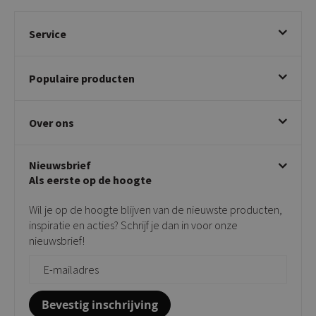
Service
Bestellen
Populaire producten
Betalen & annuleren
Bezorgen & afhalen
Eetkamerstoelen
Ruilen & retourneren
Over ons
Draaibare eetkamerstoelen
Klachtafhandeling
Stoelen met armleuning
Disclaimer & Garantie
Over KICK
Beige stoelen
Algemene voorwaarden
Nieuwsbrief
Showroom
Taupe stoelen
Privacy policy
Als eerste op de hoogte
Contact
Tuinstoelen
Verkooppunten
Barkrukken
Wil je op de hoogte blijven van de nieuwste producten,
Onderhoudsproducten
Bijzettafels
inspiratie en acties? Schrijf je dan in voor onze
Vloerbescherming
nieuwsbrief!
Giftcards
Zakelijk bestellen
Bevestig inschrijving