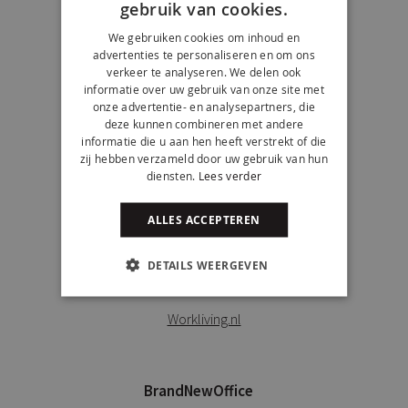
gebruik van cookies.
HomeDeco
We gebruiken cookies om inhoud en
advertenties te personaliseren en om ons
Homedeco.nl
verkeer te analyseren. We delen ook
informatie over uw gebruik van onze site met
onze advertentie- en analysepartners, die
deze kunnen combineren met andere
VTwonen
informatie die u aan hen heeft verstrekt of die
zij hebben verzameld door uw gebruik van hun
Vtwonen.nl
diensten.
Lees verder
ALLES ACCEPTEREN
DETAILS WEERGEVEN
Workliving
Workliving.nl
BrandNewOffice