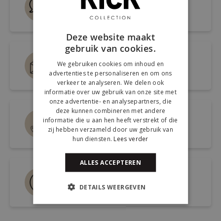
Live chat
Snel antwoord op je vraag
Deze website maakt
gebruik van cookies.
Mail ons via
We gebruiken cookies om inhoud en
info@kickcollection.nl
advertenties te personaliseren en om ons
verkeer te analyseren. We delen ook
informatie over uw gebruik van onze site met
onze advertentie- en analysepartners, die
deze kunnen combineren met andere
Route naar de winkel
informatie die u aan hen heeft verstrekt of die
zij hebben verzameld door uw gebruik van
Open link naar Google Maps
hun diensten.
Lees verder
ALLES ACCEPTEREN
Bel ons 0180-660999
DETAILS WEERGEVEN
Spreek een medewerker