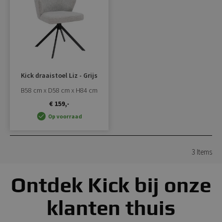
toevoegen
Kick draaistoel Liz - Grijs
B58 cm x D58 cm x H84 cm
€ 159,-
Op voorraad
3
Items
Ontdek Kick bij onze
klanten thuis