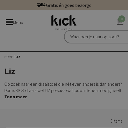
Ga
Gratis én goed bezorgd
direct
Betaal veilig: direct, achteraf of in 3 delen
door
0
Bestel bij de officiële Kick webshop
Menu
naar
Uitstekend | 300+ reviews
de
Gratis én goed bezorgd
inhoud
HOME
LIZ
Liz
Op zoek naar een draaistoel die nét even anders is dan anders?
Dan is KICK draaistoel LIZ precies wat jouw interieur nodig heeft.
Toon meer
3
Items