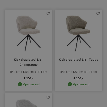
Aan
Aan
verlanglijst
verlangli
toevoegen
toevoe
Kick draaistoel Liz -
Kick draaistoel Liz - Taupe
Champagne
B58 cm x D58 cm x H84 cm
B58 cm x D58 cm x H84 cm
€ 159,-
€ 159,-
Op voorraad
Op voorraad
Aan
verlanglijst