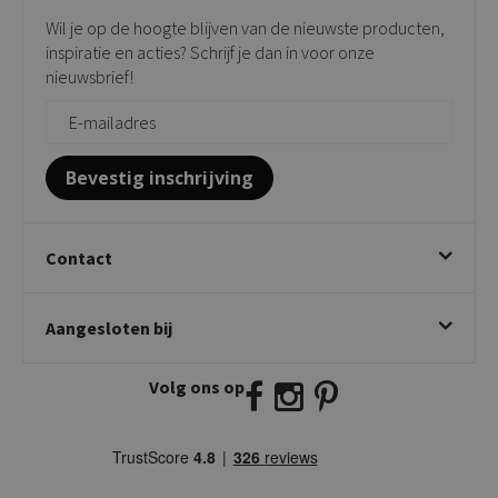
Verkooppunten
Barkrukken
Wil je op de hoogte blijven van de nieuwste producten,
Onderhoudsproducten
Bijzettafels
inspiratie en acties? Schrijf je dan in voor onze
Vloerbescherming
nieuwsbrief!
Giftcards
Zakelijk bestellen
Bevestig inschrijving
Contact
Kick Collection
Aangesloten bij
Twijnstraweg 2
2941 BW Lekkerkerk
Volg ons op
E:
info@kickcollection.nl
T:
0180-660999