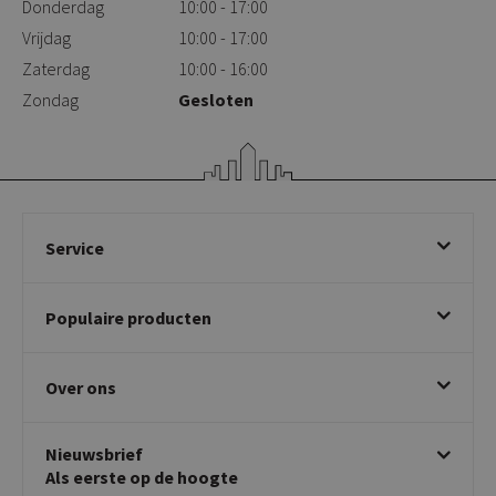
Donderdag
10:00 - 17:00
Vrijdag
10:00 - 17:00
Zaterdag
10:00 - 16:00
Zondag
Gesloten
Service
Bestellen
Populaire producten
Betalen & annuleren
Bezorgen & afhalen
Eetkamerstoelen
Ruilen & retourneren
Over ons
Draaibare eetkamerstoelen
Klachtafhandeling
Stoelen met armleuning
Disclaimer & Garantie
Over KICK
Beige stoelen
Algemene voorwaarden
Nieuwsbrief
Showroom
Taupe stoelen
Privacy policy
Als eerste op de hoogte
Contact
Tuinstoelen