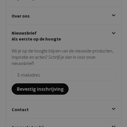
Bezorgen & afhalen
Eetkamerstoelen
Ruilen & retourneren
Over ons
Draaibare eetkamerstoelen
Klachtafhandeling
Stoelen met armleuning
Disclaimer & Garantie
Over KICK
Beige stoelen
Algemene voorwaarden
Nieuwsbrief
Showroom
Taupe stoelen
Privacy policy
Als eerste op de hoogte
Contact
Tuinstoelen
Verkooppunten
Barkrukken
Wil je op de hoogte blijven van de nieuwste producten,
Onderhoudsproducten
Bijzettafels
inspiratie en acties? Schrijf je dan in voor onze
Vloerbescherming
nieuwsbrief!
Giftcards
Zakelijk bestellen
Bevestig inschrijving
Contact
Kick Collection