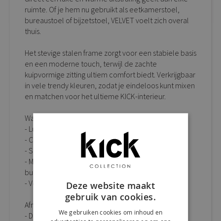
ruimte. Of je hem nu gebruikt als eetkamerstoel,
bureaustoel of bijzetstoel, VELVET voelt zich overal
thuis.
Het stevige stalen frame zorgt voor een stabiele basis
en een moderne touch, terwijl de zachte
kuipvormige zitting ultiem comfort biedt. Verkrijgbaar
in vele trendy kleuren, zodat je eindeloos kunt mixen
en matchen voor het ultieme KICK-interieur.
Waarom kuipstoel VELVET een musthave is:
- Luxe velours bekleding met elegante uitstraling
- Comfortabele kuipzitting voor extra zitgemak
- Stevig stalen frame met moderne look
- Multifunctioneel: perfect als eetkamerstoel,
bureaustoel of bijzetstoel
- Verkrijgbaar in vele trendy kleuren
Deze website maakt
gebruik van cookies.
Afmetingen:
We gebruiken cookies om inhoud en
- D 53 cm x B 48 cm x H 85 cm