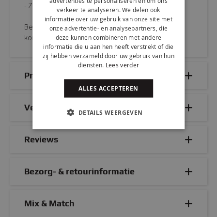
advertenties te personaliseren en om ons
- Zithoogte: 48 cm
verkeer te analyseren. We delen ook
informatie over uw gebruik van onze site met
Bestel KICK kuipstoel VELVET eenvoudig online of
onze advertentie- en analysepartners, die
kom proefzitten in onze sfeervolle showroom.
deze kunnen combineren met andere
informatie die u aan hen heeft verstrekt of die
zij hebben verzameld door uw gebruik van hun
diensten.
Lees verder
Productdetails
ALLES ACCEPTEREN
Veelgestelde vragen
DETAILS WEERGEVEN
Reviews
Bezorg- & retourinformatie
Mix & Match