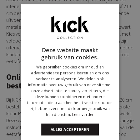
interieur. Daarnaast kun je ook een
eettafel van 200 cm
of 210
cm bestellen. Ook deze tafels zijn leverbaar in verschillende
uitvoeringen. Allemaal zijn ze voorzien van een degelijk
metalen onderstel en van een fraai tafelblad in bruin of zwart.
Kies voor een ovaal model of een rechthoekige eettafel met
voldoende ruimte voor het hele gezin. Al onze eettafels zijn
uiteraard ook prima geschikt om een spelletje te doen met de
Deze website maakt
kinderen. Of voor de goede gesprekken die zich vaak aan de
gebruik van cookies.
eettafel kunnen ontspinnen.
We gebruiken cookies om inhoud en
advertenties te personaliseren en om ons
Online een eettafel van 220 cm
verkeer te analyseren. We delen ook
bestellen
informatie over uw gebruik van onze site met
onze advertentie- en analysepartners, die
deze kunnen combineren met andere
Bij KICK Collection kun je gemakkelijk een eettafel van 220 cm
informatie die u aan hen heeft verstrekt of die
bestellen. Kies je favoriete model en selecteer de gewenste
zij hebben verzameld door uw gebruik van
kleur. Rond de bestelling online af en je order wordt verwerkt.
hun diensten.
Lees verder
Deze wordt per pakketpost verstuurd, bij je eettafel ontvang je
instructies over de montage. Heb je een vraag over één van de
ALLES ACCEPTEREN
eettafels van KICK Collection? Neem dan gerust contact op