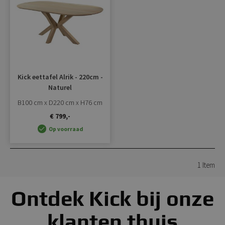
toevoegen
Kick eettafel Alrik - 220cm -
Naturel
B100 cm x D220 cm x H76 cm
€ 799,-
Op voorraad
1
Item
Ontdek Kick bij onze
klanten thuis