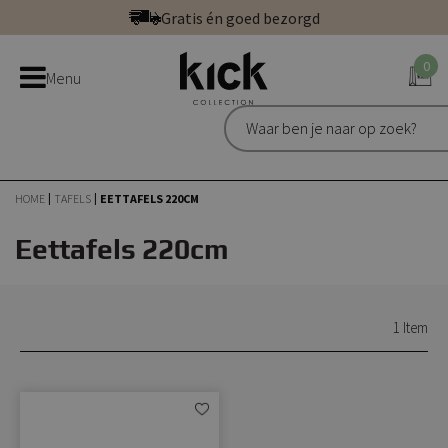
Ga
Gratis én goed bezorgd
direct
Betaal veilig: direct, achteraf of in 3 delen
door
0
Bestel bij de officiële Kick webshop
Menu
naar
Uitstekend | 300+ reviews
de
Gratis én goed bezorgd
inhoud
HOME
TAFELS
EETTAFELS 220CM
Eettafels 220cm
1
Item
Aan
verlanglijst