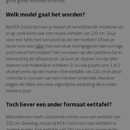
grote groep vrienden of familie.
Welk model gaat het worden?
Bij KICK Collection kun je kiezen uit verschillende modellen als
je op zoek bent naar een royale eettafel van 220 cm. Ga je
voor een tafel met een poot op de vier hoeken? Of kies je
liever voor een
tafel
met een strak vormgegeven stervormige
poot vanuit het midden? Het voordeel van die laatste is dat er
niemand bij de tafelpoot zit. Je kunt de stoelen om de tafel
daarom wat makkelijker schikken. Er is vaak plaats voor 1 of 2
stoelen extra op die manier. Elke eettafel van 220 cm in deze
collectie is voorzien van een metalen onderstel. Hierdoor
krijgen de tafels een zeer eigentijdse uitstraling die in ieder
interieur past.
Toch liever een ander formaat eettafel?
Niet iedereen heeft voldoende ruimte voor een eettafel van
220 cm. Gelukkig vind je bij KICK Collection ook eettafels in
andere maten. Een eettafel van 180 cm past in vrijwel ieder