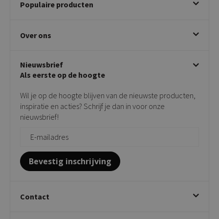
Populaire producten
Betalen & annuleren
Bezorgen & afhalen
Eetkamerstoelen
Ruilen & retourneren
Over ons
Draaibare eetkamerstoelen
Klachtafhandeling
Stoelen met armleuning
Disclaimer & Garantie
Over KICK
Beige stoelen
Algemene voorwaarden
Nieuwsbrief
Showroom
Taupe stoelen
Privacy policy
Als eerste op de hoogte
Contact
Tuinstoelen
Verkooppunten
Barkrukken
Wil je op de hoogte blijven van de nieuwste producten,
Onderhoudsproducten
Bijzettafels
inspiratie en acties? Schrijf je dan in voor onze
Vloerbescherming
nieuwsbrief!
Giftcards
Zakelijk bestellen
Bevestig inschrijving
Contact
Kick Collection