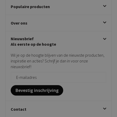
Bestellen
Populaire producten
Betalen & annuleren
Bezorgen & afhalen
Eetkamerstoelen
Ruilen & retourneren
Over ons
Draaibare eetkamerstoelen
Klachtafhandeling
Stoelen met armleuning
Disclaimer & Garantie
Over KICK
Beige stoelen
Algemene voorwaarden
Nieuwsbrief
Showroom
Taupe stoelen
Privacy policy
Als eerste op de hoogte
Contact
Tuinstoelen
Verkooppunten
Barkrukken
Wil je op de hoogte blijven van de nieuwste producten,
Onderhoudsproducten
Bijzettafels
inspiratie en acties? Schrijf je dan in voor onze
Vloerbescherming
nieuwsbrief!
Giftcards
Zakelijk bestellen
Bevestig inschrijving
Contact