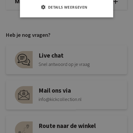
Mix & Match
DETAILS WEERGEVEN
Heb je nog vragen?
Live chat
Snel antwoord op je vraag
Mail ons via
info@kickcollection.nl
Route naar de winkel