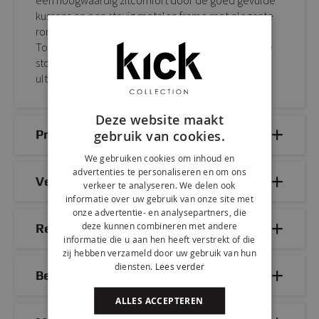
kussens en een stevig metalen frame met elegante
ronde poten wat zorgt voor een lange levensduur.
Toby is verkrijgbaar in een scala aan kleuren wat de
stoel helemaal Kick maakt. Mix and match voor het
ultieme resultaat!
Deze website maakt
Productdetails
gebruik van cookies.
We gebruiken cookies om inhoud en
advertenties te personaliseren en om ons
Veelgestelde vragen
verkeer te analyseren. We delen ook
informatie over uw gebruik van onze site met
onze advertentie- en analysepartners, die
deze kunnen combineren met andere
Reviews
informatie die u aan hen heeft verstrekt of die
zij hebben verzameld door uw gebruik van hun
diensten.
Lees verder
Bezorg- & retourinformatie
ALLES ACCEPTEREN