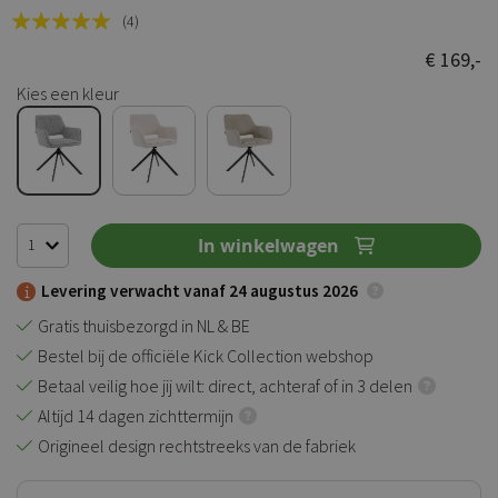
Rating:
(4)
100
100
% of
€ 169,-
Kies een kleur
In winkelwagen
Levering verwacht vanaf 24 augustus 2026
Gratis thuisbezorgd in NL & BE
Bestel bij de officiële Kick Collection webshop
Betaal veilig hoe jij wilt: direct, achteraf of in 3 delen
Altijd 14 dagen zichttermijn
Origineel design rechtstreeks van de fabriek