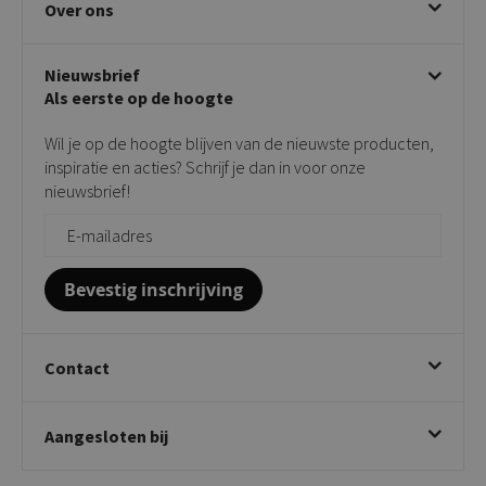
Over ons
Draaibare eetkamerstoelen
Klachtafhandeling
Stoelen met armleuning
Disclaimer & Garantie
Over KICK
Beige stoelen
Algemene voorwaarden
Nieuwsbrief
Showroom
Taupe stoelen
Privacy policy
Als eerste op de hoogte
Contact
Tuinstoelen
Verkooppunten
Barkrukken
Wil je op de hoogte blijven van de nieuwste producten,
Onderhoudsproducten
Bijzettafels
inspiratie en acties? Schrijf je dan in voor onze
Vloerbescherming
nieuwsbrief!
Giftcards
Zakelijk bestellen
Bevestig inschrijving
Contact
Kick Collection
Aangesloten bij
Twijnstraweg 2
2941 BW Lekkerkerk