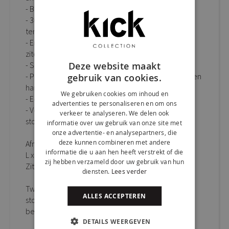
- Bekleed met luxe gemêleerde textuurstof
- 360 graden draaibaar met automatische
terugdraaifunctie
- Ergonomisch gevormde zitting voor optimaal
zitcomfort
Deze website maakt
- Stevig metalen onderstel
- Perfect te combineren met barkruk YOURI voor een
gebruik van cookies.
harmonieus geheel
We gebruiken cookies om inhoud en
- Eenvoudig te monteren
advertenties te personaliseren en om ons
- Verkrijgbaar in meerdere stijlvolle kleuren,
verkeer te analyseren. We delen ook
stofstalen beschikbaar
informatie over uw gebruik van onze site met
onze advertentie- en analysepartners, die
deze kunnen combineren met andere
Afmetingen:
informatie die u aan hen heeft verstrekt of die
L x B x H: 56 x 57 x 82 cm
zij hebben verzameld door uw gebruik van hun
Zithoogte: 49 cm
diensten.
Lees verder
Twijfel over de juiste kleur? Vraag eenvoudig gratis
ALLES ACCEPTEREN
stofstalen aan en ontdek thuis welke uitvoering het
beste bij jouw interieur past.
DETAILS WEERGEVEN