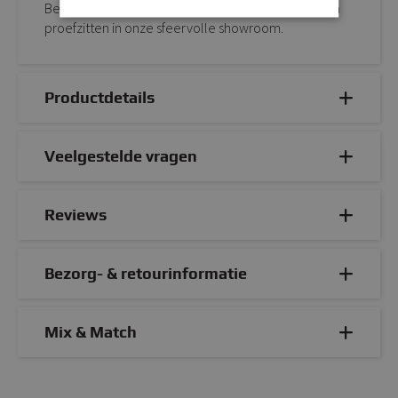
Bestel Kick draaistoel PAX eenvoudig online of kom
proefzitten in onze sfeervolle showroom.
Productdetails
Veelgestelde vragen
Reviews
Bezorg- & retourinformatie
Mix & Match