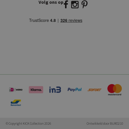
Volg ons op
E:
info@kickcollection.nl
T:
0180-660999
© Copyright KICK Collection 2026
Ontwikkeld door
BURO210