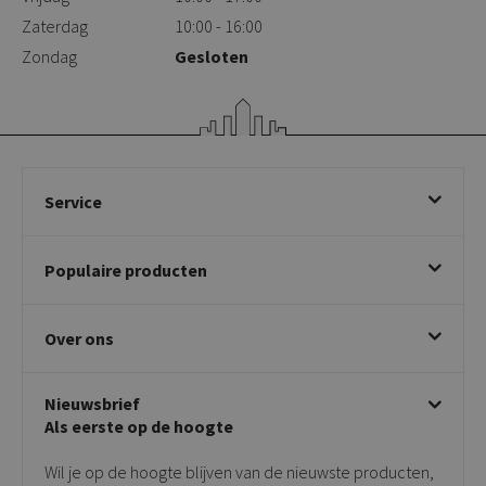
Zaterdag
10:00 - 16:00
Zondag
Gesloten
Service
Bestellen
Populaire producten
Betalen & annuleren
Bezorgen & afhalen
Eetkamerstoelen
Ruilen & retourneren
Over ons
Draaibare eetkamerstoelen
Klachtafhandeling
Stoelen met armleuning
Disclaimer & Garantie
Over KICK
Beige stoelen
Algemene voorwaarden
Nieuwsbrief
Showroom
Taupe stoelen
Privacy policy
Als eerste op de hoogte
Contact
Tuinstoelen
Verkooppunten
Barkrukken
Wil je op de hoogte blijven van de nieuwste producten,
Onderhoudsproducten
Bijzettafels