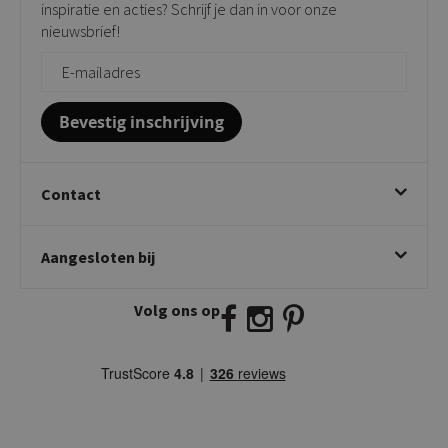
inspiratie en acties? Schrijf je dan in voor onze
Vloerbescherming
nieuwsbrief!
Giftcards
Zakelijk bestellen
Bevestig inschrijving
Contact
Kick Collection
Aangesloten bij
Twijnstraweg 2
2941 BW Lekkerkerk
Volg ons op
E:
info@kickcollection.nl
T:
0180-660999