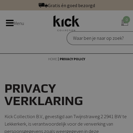
Ga
Gratis én goed bezorgd
direct
Betaal veilig: direct, achteraf of in 3 delen
door
0
Bestel bij de officiële Kick webshop
Menu
naar
Uitstekend | 300+ reviews
de
Gratis én goed bezorgd
inhoud
HOME
PRIVACY POLICY
PRIVACY
VERKLARING
Kick Collection B.V., gevestigd aan Twijnstraweg 2 2941 BW te
Lekkerkerk, is verantwoordelijk voor de verwerking van
persoonsgegevens zoals weergegeven in deze