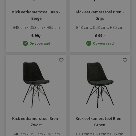
Kick eetkamerstoel Bren -
Kick eetkamerstoel Bren -
Beige
Grijs
B48 cm x D53 cm x H85 cm
B48 cm x D53 cm x H85 cm
€ 99,-
€ 99,-
Op voorraad
Op voorraad
Aan
Aan
verlanglijst
verlangli
toevoegen
toevoe
Kick eetkamerstoel Bren -
Kick eetkamerstoel Bren -
Zwart
Groen
B48 cm x D53 cm x H85 cm
B48 cm x D53 cm x H85 cm