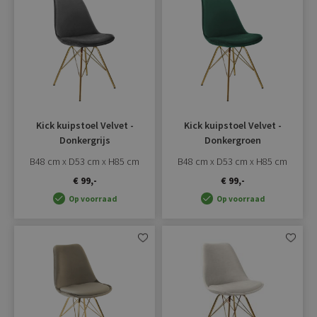
Aan
Aan
verlanglijst
verlangli
toevoegen
toevoe
Kick kuipstoel Velvet -
Kick kuipstoel Velvet -
Donkergrijs
Donkergroen
B48 cm x D53 cm x H85 cm
B48 cm x D53 cm x H85 cm
€ 99,-
€ 99,-
Op voorraad
Op voorraad
Aan
Aan
verlanglijst
verlangli
toevoegen
toevoe