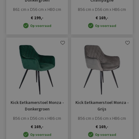
Donkergroen
Champagne
B61 cm x D56 cm x H80 cm
B56 cm x D56 cm x H86 cm
€ 199,-
€ 169,-
Op voorraad
Op voorraad
Aan
Aan
verlanglijst
verlangli
toevoegen
toevoe
Kick Eetkamerstoel Monza -
Kick Eetkamerstoel Monza -
Donkergroen
Grijs
B56 cm x D56 cm x H86 cm
B56 cm x D56 cm x H86 cm
€ 169,-
€ 169,-
Op voorraad
Op voorraad