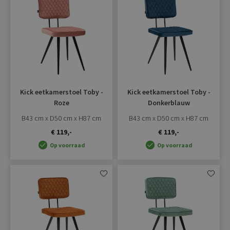
Aan
Aan
verlanglijst
verlangli
toevoegen
toevoe
Kick eetkamerstoel Toby -
Kick eetkamerstoel Toby -
Roze
Donkerblauw
B43 cm x D50 cm x H87 cm
B43 cm x D50 cm x H87 cm
€ 119,-
€ 119,-
Op voorraad
Op voorraad
Aan
Aan
verlanglijst
verlangli
toevoegen
toevoe