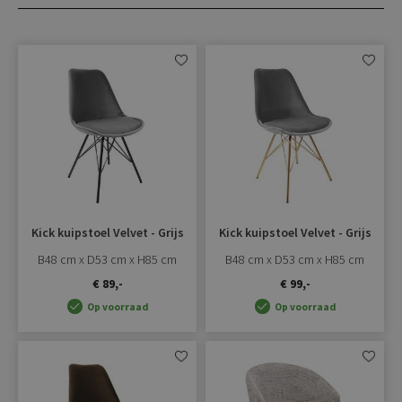
Aan
Aan
verlanglijst
verlangli
toevoegen
toevoe
Kick kuipstoel Velvet - Grijs
Kick kuipstoel Velvet - Grijs
B48 cm x D53 cm x H85 cm
B48 cm x D53 cm x H85 cm
€ 89,-
€ 99,-
Op voorraad
Op voorraad
Aan
Aan
verlanglijst
verlangli