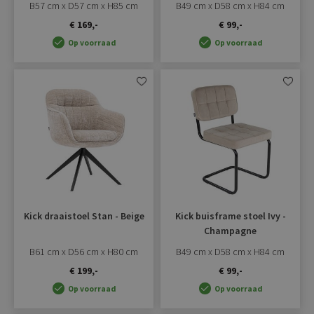
B57 cm x D57 cm x H85 cm
B49 cm x D58 cm x H84 cm
€ 169,-
€ 99,-
Op voorraad
Op voorraad
Aan
Aan
verlanglijst
verlangli
toevoegen
toevoe
Kick draaistoel Stan - Beige
Kick buisframe stoel Ivy -
Champagne
B61 cm x D56 cm x H80 cm
B49 cm x D58 cm x H84 cm
€ 199,-
€ 99,-
Op voorraad
Op voorraad