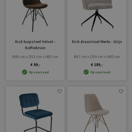
toevoegen
toevoe
Kick kuipstoel Velvet -
Kick draaistoel Merle - Grijs
Koffiebruin
B48 cm x D53 cm x H85 cm
B57 cm x D59 cm x H80 cm
€ 89,-
€ 189,-
Op voorraad
Op voorraad
Aan
Aan
verlanglijst
verlangli
toevoegen
toevoe