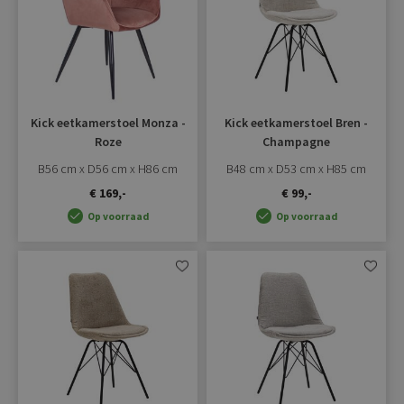
Kick eetkamerstoel Monza -
Kick eetkamerstoel Bren -
Roze
Champagne
B56 cm x D56 cm x H86 cm
B48 cm x D53 cm x H85 cm
€ 169,-
€ 99,-
Op voorraad
Op voorraad
Aan
Aan
verlanglijst
verlangli
toevoegen
toevoe