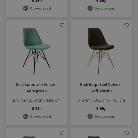
€ 89,-
€ 89,-
Op voorraad
Op voorraad
Aan
Aan
verlanglijst
verlangli
toevoegen
toevoe
Kick kuipstoel Velvet -
Kick kuipstoel Velvet -
Mintgroen
Koffiebruin
B48 cm x D53 cm x H85 cm
B48 cm x D53 cm x H85 cm
€ 89,-
€ 99,-
Op voorraad
Op voorraad