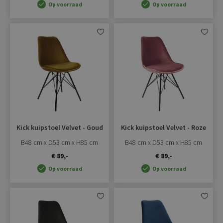
Op voorraad
Op voorraad
Aan
Aan
verlanglijst
verlangli
toevoegen
toevoe
Kick kuipstoel Velvet - Goud
Kick kuipstoel Velvet - Roze
B48 cm x D53 cm x H85 cm
B48 cm x D53 cm x H85 cm
€ 89,-
€ 89,-
Op voorraad
Op voorraad
Aan
Aan
verlanglijst
verlangli
toevoegen
toevoe