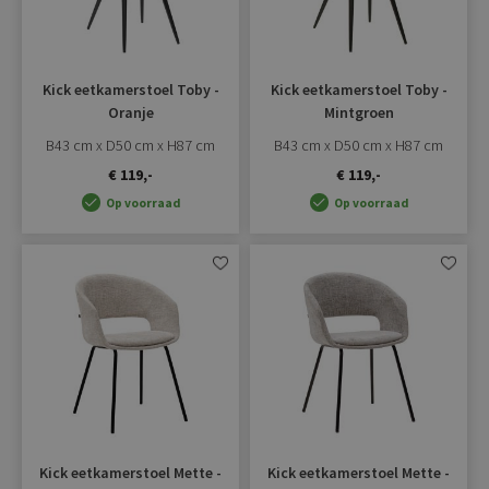
Kick eetkamerstoel Toby -
Kick eetkamerstoel Toby -
Oranje
Mintgroen
B43 cm x D50 cm x H87 cm
B43 cm x D50 cm x H87 cm
€ 119,-
€ 119,-
Op voorraad
Op voorraad
Aan
Aan
verlanglijst
verlangli
toevoegen
toevoe
Kick eetkamerstoel Mette -
Kick eetkamerstoel Mette -