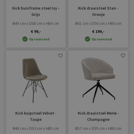
Kick buisframe stoel Ivy -
Kick draaistoel Stan -
Grijs
Oranje
B49 cm x D58 cm x H84 cm
B61 cm x D56 cm x H80 cm
€ 99,-
€ 199,-
Op voorraad
Op voorraad
Aan
Aan
verlanglijst
verlangli
toevoegen
toevoe
Kick kuipstoel Velvet -
Kick draaistoel Merle -
Taupe
Champagne
B48 cm x D53 cm x H85 cm
B57 cm x D59 cm x H80 cm