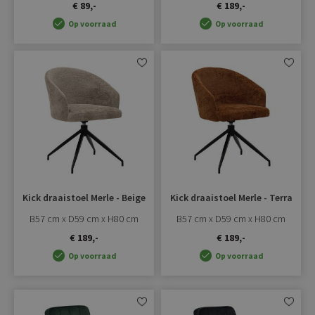
€ 89,-
€ 189,-
Op voorraad
Op voorraad
Aan
Aan
verlanglijst
verlangli
toevoegen
toevoe
Kick draaistoel Merle - Beige
Kick draaistoel Merle - Terra
B57 cm x D59 cm x H80 cm
B57 cm x D59 cm x H80 cm
€ 189,-
€ 189,-
Op voorraad
Op voorraad
Aan
Aan