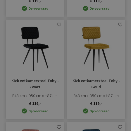
€ 119,-
€ 119,-
Op voorraad
Op voorraad
Aan
Aan
verlanglijst
verlangli
toevoegen
toevoe
Kick eetkamerstoel Toby -
Kick eetkamerstoel Toby -
Zwart
Goud
B43 cm x D50 cm x H87 cm
B43 cm x D50 cm x H87 cm
€ 119,-
€ 119,-
Op voorraad
Op voorraad