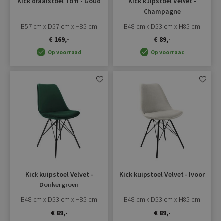
Kick draaistoel Tom - Goud
Kick kuipstoel Velvet -
Champagne
B57 cm x D57 cm x H85 cm
B48 cm x D53 cm x H85 cm
€ 169,-
€ 89,-
Op voorraad
Op voorraad
Aan
Aan
verlanglijst
verlangli
toevoegen
toevoe
Kick kuipstoel Velvet -
Kick kuipstoel Velvet - Ivoor
Donkergroen
B48 cm x D53 cm x H85 cm
B48 cm x D53 cm x H85 cm
€ 89,-
€ 89,-