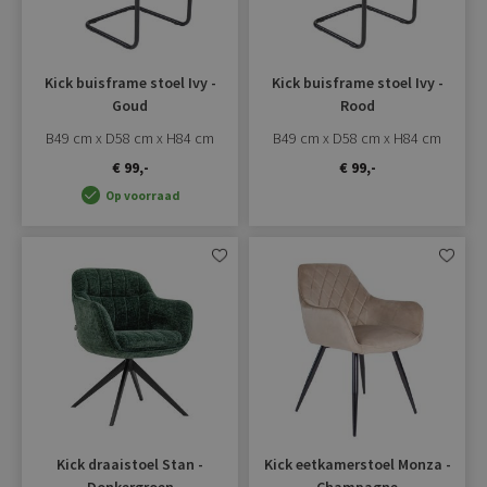
Kick buisframe stoel Ivy -
Kick buisframe stoel Ivy -
Goud
Rood
B49 cm x D58 cm x H84 cm
B49 cm x D58 cm x H84 cm
€ 99,-
€ 99,-
Op voorraad
Aan
Aan
verlanglijst
verlangli
toevoegen
toevoe
Kick draaistoel Stan -
Kick eetkamerstoel Monza -