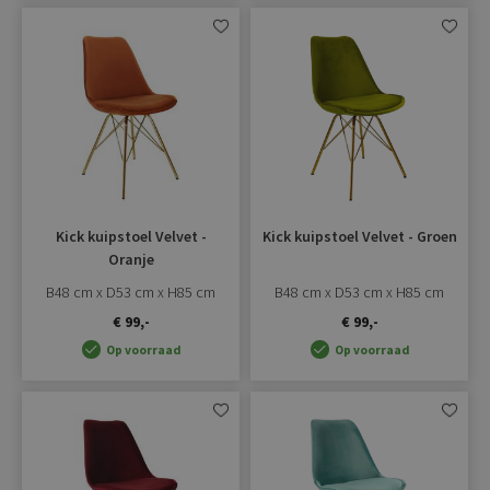
Aan
Aan
verlanglijst
verlangli
toevoegen
toevoe
Kick kuipstoel Velvet -
Kick kuipstoel Velvet - Groen
Oranje
B48 cm x D53 cm x H85 cm
B48 cm x D53 cm x H85 cm
€ 99,-
€ 99,-
Op voorraad
Op voorraad
Aan
Aan
verlanglijst
verlangli
toevoegen
toevoe