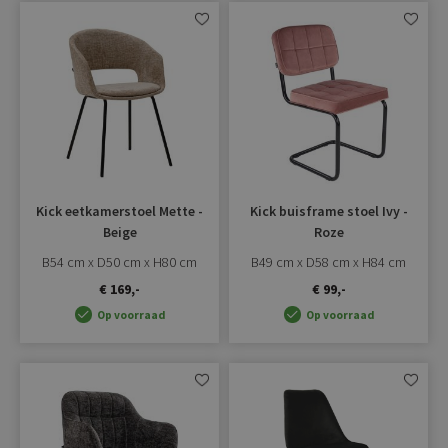
Aan
Aan
verlanglijst
verlangli
toevoegen
toevoe
Kick eetkamerstoel Mette -
Kick buisframe stoel Ivy -
Beige
Roze
B54 cm x D50 cm x H80 cm
B49 cm x D58 cm x H84 cm
€ 169,-
€ 99,-
Op voorraad
Op voorraad
Aan
Aan
verlanglijst
verlangli
toevoegen
toevoe