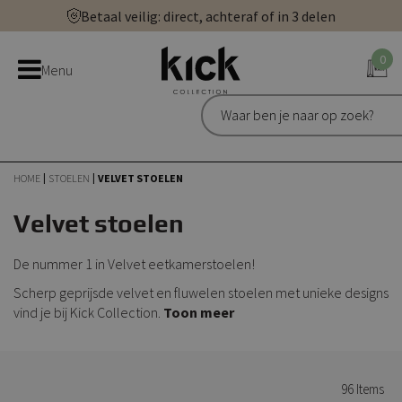
Ga
Betaal veilig: direct, achteraf of in 3 delen
direct
Bestel bij de officiële Kick webshop
door
0
Uitstekend | 300+ reviews
Menu
naar
Gratis én goed bezorgd
de
inhoud
HOME
STOELEN
VELVET STOELEN
Velvet stoelen
De nummer 1 in Velvet eetkamerstoelen!
Scherp geprijsde velvet en fluwelen stoelen met unieke designs
vind je bij Kick Collection.
Toon meer
96
Items