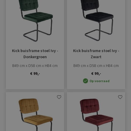
verlanglijst
verlangli
toevoegen
toevoe
Kick buisframe stoel Ivy -
Kick buisframe stoel Ivy -
Donkergroen
Zwart
B49 cm x D58 cm x H84 cm
B49 cm x D58 cm x H84 cm
€ 99,-
€ 99,-
Op voorraad
Aan
Aan
verlanglijst
verlangli
toevoegen
toevoe