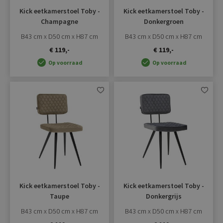
Kick eetkamerstoel Toby -
Kick eetkamerstoel Toby -
Champagne
Donkergroen
B43 cm x D50 cm x H87 cm
B43 cm x D50 cm x H87 cm
€ 119,-
€ 119,-
Op voorraad
Op voorraad
Aan
Aan
verlanglijst
verlangli
toevoegen
toevoe
Kick eetkamerstoel Toby -
Kick eetkamerstoel Toby -
Taupe
Donkergrijs
B43 cm x D50 cm x H87 cm
B43 cm x D50 cm x H87 cm