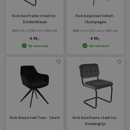
Kick buisframe stoel Ivy -
Kick kuipstoel Velvet -
Donkerblauw
Champagne
B49 cm x D58 cm x H84 cm
B48 cm x D53 cm x H85 cm
€ 99,-
€ 99,-
Op voorraad
Op voorraad
Aan
Aan
verlanglijst
verlangli
toevoegen
toevoe
Kick draaistoel Tom - Zwart
Kick buisframe stoel Ivy -
Donkergrijs