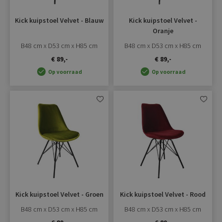
Kick kuipstoel Velvet - Blauw
Kick kuipstoel Velvet -
Oranje
B48 cm x D53 cm x H85 cm
B48 cm x D53 cm x H85 cm
€ 89,-
€ 89,-
Op voorraad
Op voorraad
Aan
Aan
verlanglijst
verlangli
toevoegen
toevoe
Kick kuipstoel Velvet - Groen
Kick kuipstoel Velvet - Rood
B48 cm x D53 cm x H85 cm
B48 cm x D53 cm x H85 cm