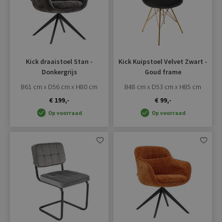
Kick draaistoel Stan -
Kick Kuipstoel Velvet Zwart -
Donkergrijs
Goud frame
B61 cm x D56 cm x H80 cm
B48 cm x D53 cm x H85 cm
€ 199,-
€ 99,-
Op voorraad
Op voorraad
Aan
Aan
verlanglijst
verlangli
toevoegen
toevoe