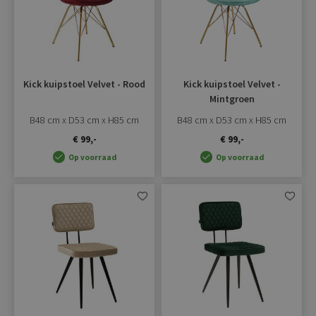
Kick kuipstoel Velvet - Rood
Kick kuipstoel Velvet -
Mintgroen
B48 cm x D53 cm x H85 cm
B48 cm x D53 cm x H85 cm
€ 99,-
€ 99,-
Op voorraad
Op voorraad
Aan
Aan
verlanglijst
verlangli
toevoegen
toevoe