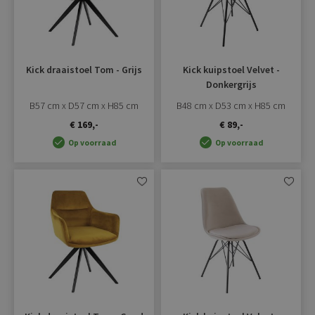
Kick draaistoel Tom - Grijs
Kick kuipstoel Velvet -
Donkergrijs
B57 cm x D57 cm x H85 cm
B48 cm x D53 cm x H85 cm
€ 169,-
€ 89,-
Op voorraad
Op voorraad
Aan
Aan
verlanglijst
verlangli
toevoegen
toevoe