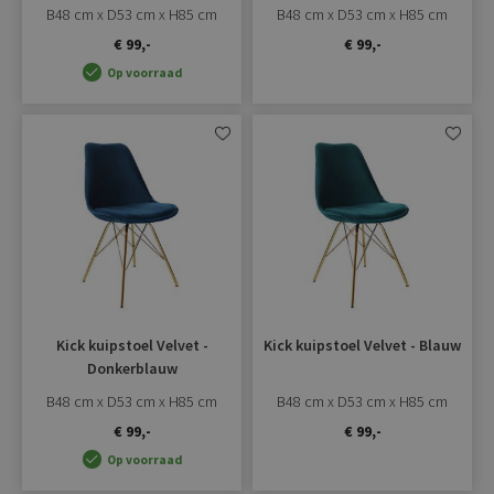
B48 cm x D53 cm x H85 cm
B48 cm x D53 cm x H85 cm
€ 99,-
€ 99,-
Op voorraad
Aan
Aan
verlanglijst
verlangli
toevoegen
toevoe
Kick kuipstoel Velvet -
Kick kuipstoel Velvet - Blauw
Donkerblauw
B48 cm x D53 cm x H85 cm
B48 cm x D53 cm x H85 cm
€ 99,-
€ 99,-
Op voorraad