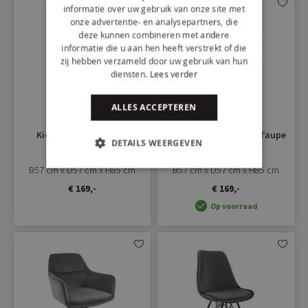
informatie over uw gebruik van onze site met
Aan
Aan
onze advertentie- en analysepartners, die
verlanglijst
verlangli
deze kunnen combineren met andere
toevoegen
toevoe
informatie die u aan hen heeft verstrekt of die
zij hebben verzameld door uw gebruik van hun
diensten.
Lees verder
ALLES ACCEPTEREN
Kick draaistoel Tom -
Kick draaistoel Tom - Taupe
DETAILS WEERGEVEN
Donkergroen
B57 cm x D57 cm x H85 cm
B57 cm x D57 cm x H85 cm
€ 169,-
€ 169,-
Op voorraad
Aan
Aan
verlanglijst
verlangli
toevoegen
toevoe