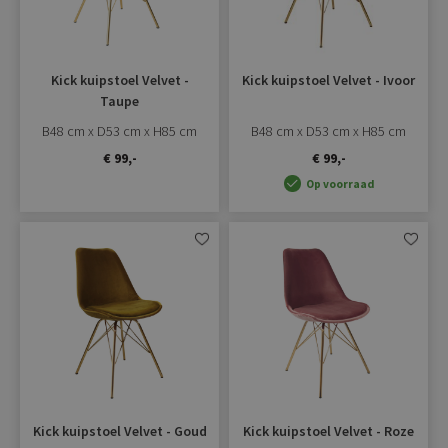
Kick kuipstoel Velvet -
Kick kuipstoel Velvet - Ivoor
Taupe
B48 cm x D53 cm x H85 cm
B48 cm x D53 cm x H85 cm
€ 99,-
€ 99,-
Op voorraad
Aan
Aan
verlanglijst
verlangli
toevoegen
toevoe
Kick kuipstoel Velvet - Goud
Kick kuipstoel Velvet - Roze