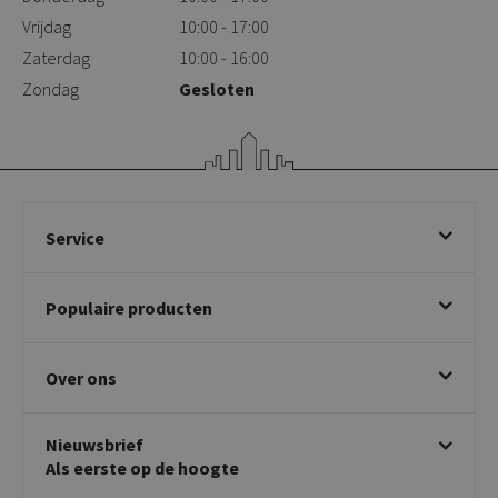
Vrijdag
10:00 - 17:00
Zaterdag
10:00 - 16:00
Zondag
Gesloten
Service
Bestellen
Populaire producten
Betalen & annuleren
Bezorgen & afhalen
Eetkamerstoelen
Ruilen & retourneren
Over ons
Draaibare eetkamerstoelen
Klachtafhandeling
Stoelen met armleuning
Disclaimer & Garantie
Over KICK
Beige stoelen
Algemene voorwaarden
Nieuwsbrief
Showroom
Taupe stoelen
Privacy policy
Als eerste op de hoogte
Contact
Tuinstoelen