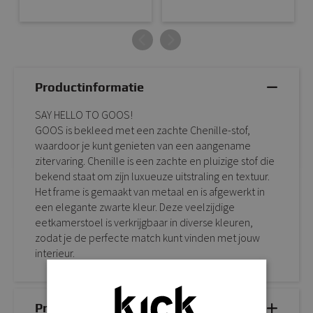
Productinformatie
SAY HELLO TO GOOS!
GOOS is bekleed met een zachte Chenille-stof,
waardoor je kunt genieten van een aangename
zitervaring. Chenille is een zachte en pluizige stof die
bekend staat om zijn luxueuze uitstraling en textuur.
Het frame is gemaakt van metaal en is afgewerkt in
een elegante zwarte kleur. Deze veelzijdige
eetkamerstoel is verkrijgbaar in diverse kleuren,
zodat je de perfecte match kunt vinden met jouw
interieur.
Productdetails