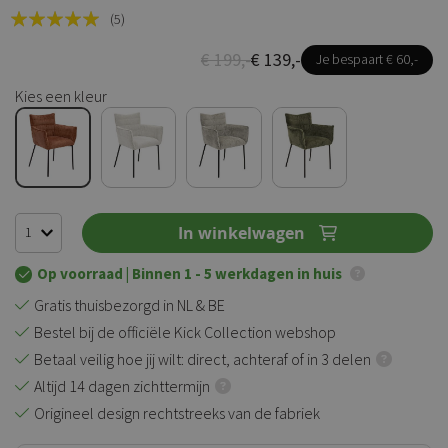
Rating:
(5)
100
100
% of
€ 199,-
€ 139,-
Je bespaart € 60,-
Kies een kleur
In winkelwagen
Op voorraad
| Binnen 1 - 5 werkdagen in huis
Gratis thuisbezorgd in NL & BE
Bestel bij de officiële Kick Collection webshop
Betaal veilig hoe jij wilt: direct, achteraf of in 3 delen
Altijd 14 dagen zichttermijn
Origineel design rechtstreeks van de fabriek