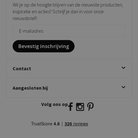
Verkooppunten
Barkrukken
Wil je op de hoogte blijven van de nieuwste producten,
Onderhoudsproducten
Bijzettafels
inspiratie en acties? Schrijf je dan in voor onze
Vloerbescherming
nieuwsbrief!
Giftcards
Zakelijk bestellen
Bevestig inschrijving
Contact
Kick Collection
Aangesloten bij
Twijnstraweg 2
2941 BW Lekkerkerk
Volg ons op
E:
info@kickcollection.nl
T:
0180-660999