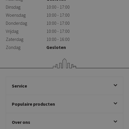
Dinsdag
10:00 - 17:00
Woensdag
10:00 - 17:00
Donderdag
10:00 - 17:00
Vrijdag
10:00 - 17:00
Zaterdag
10:00 - 16:00
Zondag
Gesloten
Service
Bestellen
Populaire producten
Betalen & annuleren
Bezorgen & afhalen
Eetkamerstoelen
Ruilen & retourneren
Over ons
Draaibare eetkamerstoelen
Klachtafhandeling
Stoelen met armleuning