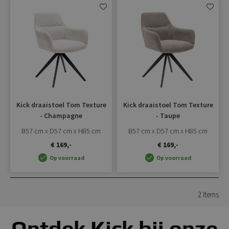
Aan
Aan
verlanglijst
verlangli
toevoegen
toevoe
Kick draaistoel Tom Texture
Kick draaistoel Tom Texture
- Champagne
- Taupe
B57 cm x D57 cm x H85 cm
B57 cm x D57 cm x H85 cm
€ 169,-
€ 169,-
Op voorraad
Op voorraad
2
Items
Ontdek Kick bij onze