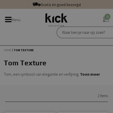
Ga
Gratis én goed bezorgd
direct
Betaal veilig: direct, achteraf of in 3 delen
door
0
Bestel bij de officiële Kick webshop
Menu
naar
Uitstekend | 300+ reviews
de
Gratis én goed bezorgd
inhoud
HOME
TOM TEXTURE
Tom Texture
Tom, een symbool van elegantie en verfijning.
Toon meer
2
Items