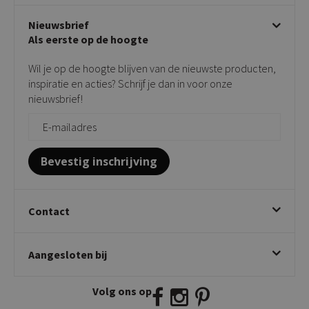
Disclaimer & Garantie
Over KICK
Beige stoelen
Algemene voorwaarden
Nieuwsbrief
Showroom
Taupe stoelen
Privacy policy
Als eerste op de hoogte
Contact
Tuinstoelen
Verkooppunten
Barkrukken
Wil je op de hoogte blijven van de nieuwste producten,
Onderhoudsproducten
Bijzettafels
inspiratie en acties? Schrijf je dan in voor onze
Vloerbescherming
nieuwsbrief!
Giftcards
Zakelijk bestellen
Bevestig inschrijving
Contact
Kick Collection
Aangesloten bij
Twijnstraweg 2
2941 BW Lekkerkerk
Volg ons op
E:
info@kickcollection.nl