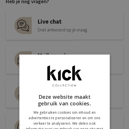
Heb je nog vragen?
Live chat
Snel antwoord op je vraag
Mail ons via
info@kickcollection.nl
Route naar de winkel
Deze website maakt
Open link naar Google Maps
gebruik van cookies.
We gebruiken cookies om inhoud en
advertenties te personaliseren en om ons
Bel ons 0180-660999
verkeer te analyseren. We delen ook
informatie over uw gebruik van onze site met