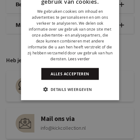
gebruik van cookies.
Bezorg- & retourinformatie
We gebruiken cookies om inhoud en
advertenties te personaliseren en om ons
verkeer te analyseren. We delen ook
Mix & Match
informatie over uw gebruik van onze site met
onze advertentie- en analysepartners, die
deze kunnen combineren met andere
informatie die u aan hen heeft verstrekt of die
zij hebben verzameld door uw gebruik van hun
diensten.
Lees verder
Heb je nog vragen?
ALLES ACCEPTEREN
Live chat
DETAILS WEERGEVEN
Snel antwoord op je vraag
Mail ons via
info@kickcollection.nl