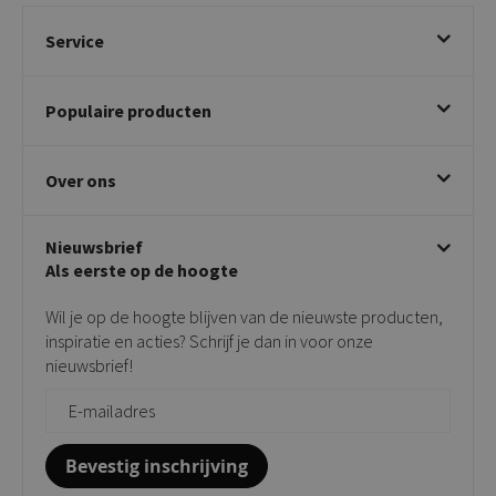
Service
Bestellen
Populaire producten
Betalen & annuleren
Bezorgen & afhalen
Eetkamerstoelen
Ruilen & retourneren
Over ons
Draaibare eetkamerstoelen
Klachtafhandeling
Stoelen met armleuning
Disclaimer & Garantie
Over KICK
Beige stoelen
Algemene voorwaarden
Nieuwsbrief
Showroom
Taupe stoelen
Privacy policy
Als eerste op de hoogte
Contact
Tuinstoelen
Verkooppunten
Barkrukken
Wil je op de hoogte blijven van de nieuwste producten,
Onderhoudsproducten
Bijzettafels
inspiratie en acties? Schrijf je dan in voor onze
Vloerbescherming
nieuwsbrief!
Giftcards
Zakelijk bestellen
Bevestig inschrijving