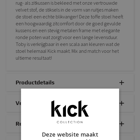
rug- als zitkussen is bekleed met onze vertrouwde
velvet stof, de stiksels in de vorm van ruitjes maken
de stoel een echte blikvanger! Deze toffe stoel heeft
een hoogwaardig zitcomfort door de goed gevulde
kussens en een stevig metalen frame met elegante
ronde poten wat zorgt voor een lange levensduur.
Toby is verkrijgbaar in een scala aan kleuren wat de
stoel helemaal Kick maakt. Mix and match voor het
ultieme resultaat!
Productdetails
Veelgestelde vragen
Reviews
Deze website maakt