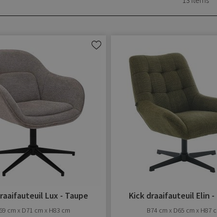
13
Items
Aan
verlanglijst
toevoegen
raaifauteuil Lux - Taupe
Kick draaifauteuil Elin 
69 cm x D71 cm x H83 cm
B74 cm x D65 cm x H87 