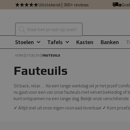
Ga
Uitstekend | 300+ reviews
Grat
direct
door
naar
Zoeken
de
inhoud
Stoelen
Tafels
Kasten
Banken
T
HOME
STOELEN
FAUTEUILS
Fauteuils
Sit back, relax… Na een lange werkdag wil je het jezelf comfor
nu gaat voor een van onze fauteuils met velvet bekleding of te
kunt ontspannen na een lange dag. Bekijk onze verschillend
✓ Altijd snel uit onze eigen voorraad leverbaar ✓ Kom proef