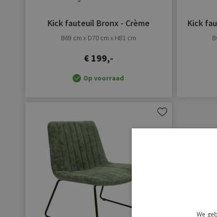
Kick fauteuil Bronx - Crème
Kick fa
B69 cm x D70 cm x H81 cm
B
€ 199,-
Op voorraad
Aan
verlanglijst
toevoegen
We geb