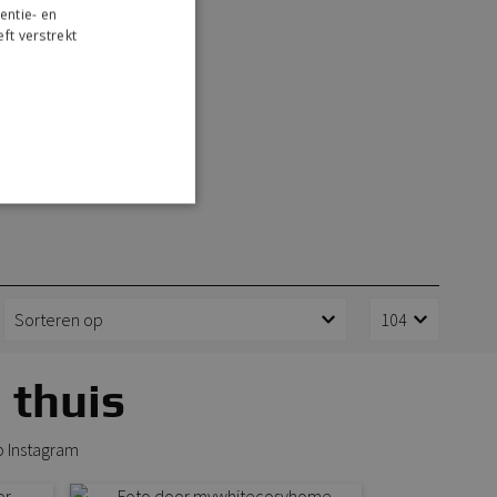
entie- en
ft verstrekt
r
 thuis
p Instagram