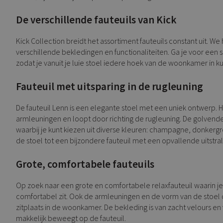
De verschillende fauteuils van Kick
Kick Collection breidt het assortiment fauteuils constant uit. W
verschillende bekledingen en functionaliteiten. Ga je voor een s
zodat je vanuit je luie stoel iedere hoek van de woonkamer in kunt
Fauteuil met uitsparing in de rugleuning
De fauteuil Lenn is een elegante stoel met een uniek ontwerp. He
armleuningen en loopt door richting de rugleuning. De golvende
waarbij je kunt kiezen uit diverse kleuren: champagne, donkergro
de stoel tot een bijzondere fauteuil met een opvallende uitstral
Grote, comfortabele fauteuils
Op zoek naar een grote en comfortabele relaxfauteuil waarin je
comfortabel zit. Ook de armleuningen en de vorm van de stoel dr
zitplaats in de woonkamer. De bekleding is van zacht velours en
makkelijk beweegt op de fauteuil.