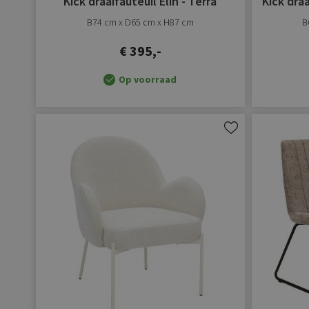
Kick draaifauteuil Elin - Terra
Kick dra
B74 cm x D65 cm x H87 cm
B
€ 395,-
Op voorraad
Aan
verlanglijst
toevoegen