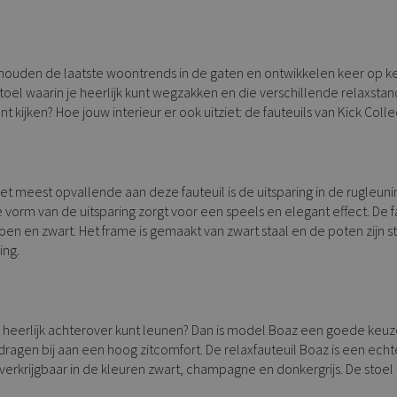
e houden de laatste woontrends in de gaten en ontwikkelen keer op kee
toel waarin je heerlijk kunt wegzakken en die verschillende relaxstan
 kijken? Hoe jouw interieur er ook uitziet: de fauteuils van Kick Collec
t meest opvallende aan deze fauteuil is de uitsparing in de rugleuning
 vorm van de uitsparing zorgt voor een speels en elegant effect. De 
en en zwart. Het frame is gemaakt van zwart staal en de poten zijn st
ing.
 heerlijk achterover kunt leunen? Dan is model Boaz een goede keuze
agen bij aan een hoog zitcomfort. De relaxfauteuil Boaz is een echte 
 verkrijgbaar in de kleuren zwart, champagne en donkergrijs. De stoe