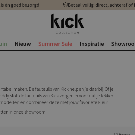
is én goed bezorgd
Betaal veilig: direct, achteraf of 
uin
Nieuw
Summer Sale
Inspiratie
Showro
tabel maken. De fauteuils van Kick helpen je daarbij. Of je
ddy stof: de fauteuils van Kick zorgen ervoor dat je lekker
e modellen en combineer deze met jouw favoriete kleur!
zitten in onze showroom