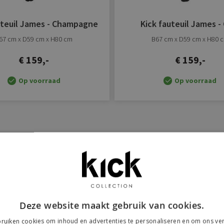
uteuil James - Champagne
Kick fauteuil James - 
67 cm x D59 cm x H80 cm
B67 cm x D59 cm x H80 
€ 159,-
€ 159,-
Op voorraad
Op voorraad
Deze website maakt gebruik van cookies.
ruiken cookies om inhoud en advertenties te personaliseren en om ons ver