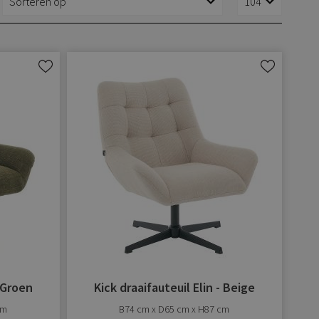
Aan
Aan
verlanglijst
verlanglijst
toevoegen
toevoegen
- Groen
Kick draaifauteuil Elin - Beige
cm
B74 cm x D65 cm x H87 cm