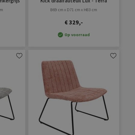
nkergrijs
Kick draaifauteuil Lux - Terra
cm
B69 cm x D71 cm x H83 cm
€ 329,-
Op voorraad
Aan
Aan
verlanglijst
verlanglijst
toevoegen
toevoegen