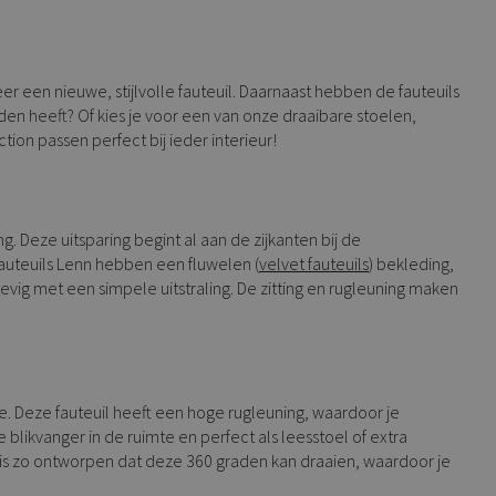
r een nieuwe, stijlvolle fauteuil. Daarnaast hebben de fauteuils
den heeft? Of kies je voor een van onze draaibare stoelen,
tion passen perfect bij ieder interieur!
. Deze uitsparing begint al aan de zijkanten bij de
fauteuils Lenn hebben een fluwelen (
velvet fauteuils
) bekleding,
evig met een simpele uitstraling. De zitting en rugleuning maken
. Deze fauteuil heeft een hoge rugleuning, waardoor je
blikvanger in de ruimte en perfect als leesstoel of extra
l is zo ontworpen dat deze 360 graden kan draaien, waardoor je