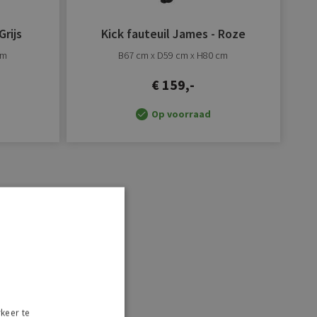
Grijs
Kick fauteuil James - Roze
cm
B67 cm x D59 cm x H80 cm
€ 159,-
Op voorraad
keer te