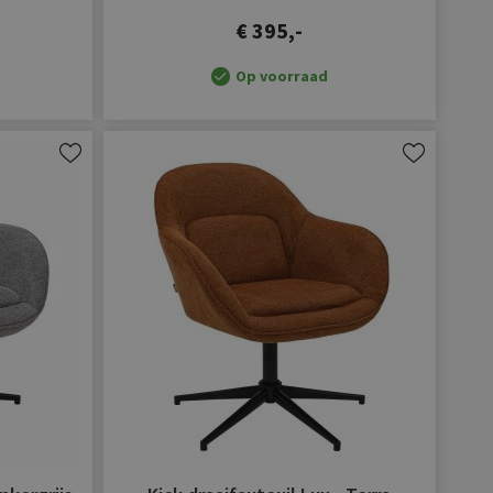
€ 395,-
Op voorraad
Aan
Aan
verlanglijst
verlanglijst
toevoegen
toevoegen