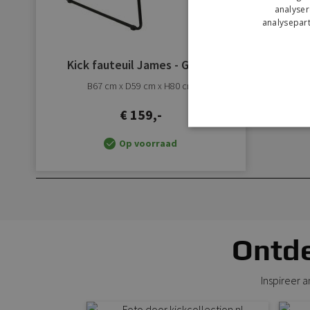
analyser
analysepart
Kick fauteuil James - Groen
B67 cm x D59 cm x H80 cm
€ 159,-
Op voorraad
Ontde
Inspireer 