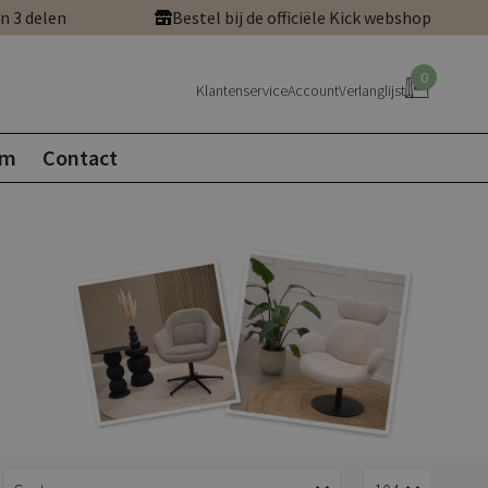
in 3 delen
Bestel bij de officiële Kick webshop
0
Klantenservice
Account
Verlanglijst
om
Contact