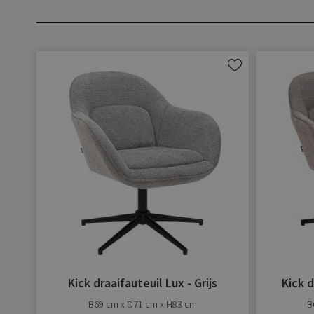
Aan
verlanglijst
toevoegen
Kick draaifauteuil Lux - Grijs
Kick d
B69 cm x D71 cm x H83 cm
B