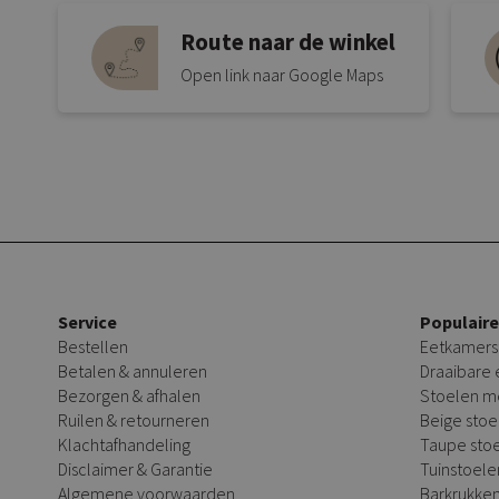
Route naar de winkel
Open link naar Google Maps
Service
Populair
Bestellen
Eetkamers
Betalen & annuleren
Draaibare
Bezorgen & afhalen
Stoelen m
Ruilen & retourneren
Beige stoe
Klachtafhandeling
Taupe sto
Disclaimer & Garantie
Tuinstoele
Algemene voorwaarden
Barkrukke