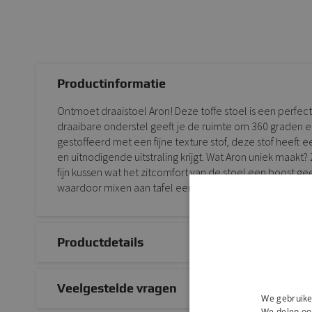
Productinformatie
Ontmoet draaistoel Aron! Deze toffe stoel is een perfecte
draaibare onderstel geeft je de ruimte om 360 graden el
gestoffeerd met een fijne texture stof, deze stof heef
en uitnodigende uitstraling krijgt. Wat Aron uniek maakt
fijn kussen wat het zitcomfort van de stoel een boost geef
waardoor mixen aan tafel een feestje wordt!
Productdetails
Veelgestelde vragen
We gebruike
We delen ook