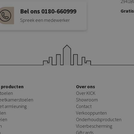
2941B
Bel ons 0180-660999
Grati
Spreek een medewerker
e producten
Over ons
toelen
Over KICK
 eetkamerstoelen
Showroom
et armleuning
Contact
len
Verkooppunten
elen
Onderhoudsproducten
n
Vloerbescherming
n
Giftcards