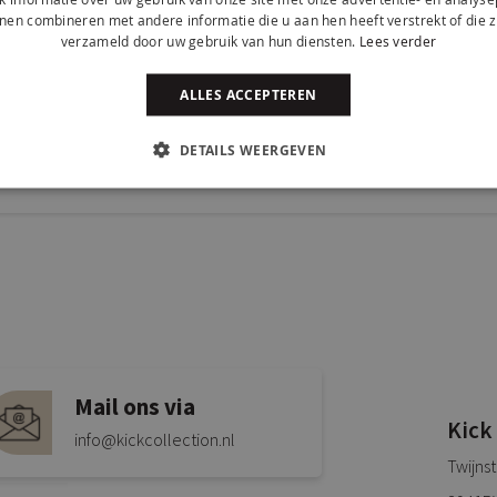
nen combineren met andere informatie die u aan hen heeft verstrekt of die z
verzameld door uw gebruik van hun diensten.
Lees verder
ALLES ACCEPTEREN
DETAILS WEERGEVEN
Mail ons via
Kick
info@kickcollection.nl
Twijns