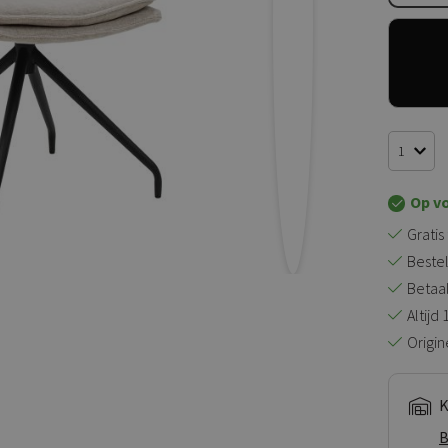
Op v
Gratis
Bestel
Betaal 
Altijd
Origin
K
B