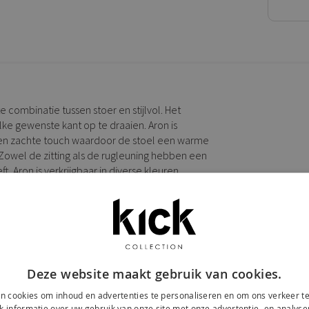
 combinatie tussen stoer en stijlvol. Het
ke gewenste kant op te draaien. Aron is
t een zachte touch waardoor de stoel een warme
? Zowel de zitting als de rugleuning hebben een
t. Aron is verkrijgbaar in diverse kleuren
Deze website maakt gebruik van cookies.
n cookies om inhoud en advertenties te personaliseren en om ons verkeer te
 informatie over uw gebruik van onze site met onze advertentie- en analyse