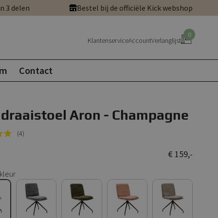
in 3 delen
Bestel bij de officiële Kick webshop
0
Klantenservice
Account
Verlanglijst
om
Contact
 draaistoel Aron - Champagne
(4)
€ 159,-
kleur