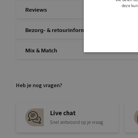
deze kun
Reviews
Bezorg- & retourinformatie
Mix & Match
Heb je nog vragen?
Live chat
Snel antwoord op je vraag