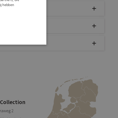
ij hebben
 Collection
traweg 2