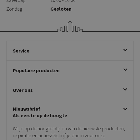
Zondag
Gesloten
Service
Bestellen
Populaire producten
Betalen & annuleren
Bezorgen & afhalen
Eetkamerstoelen
Ruilen & retourneren
Over ons
Draaibare eetkamerstoelen
Klachtafhandeling
Stoelen met armleuning
Disclaimer & Garantie
Over KICK
Beige stoelen
Algemene voorwaarden
Nieuwsbrief
Showroom
Taupe stoelen
Privacy policy
Als eerste op de hoogte
Contact
Tuinstoelen
Verkooppunten
Barkrukken
Wil je op de hoogte blijven van de nieuwste producten,
Onderhoudsproducten
Bijzettafels
inspiratie en acties? Schrijf je dan in voor onze
Vloerbescherming