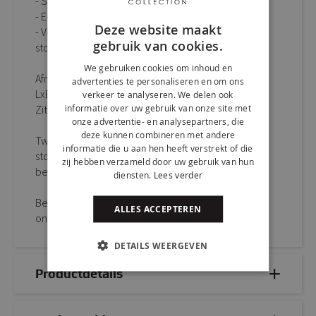
- Stevig zwart metalen frame
- Eenvoudig te monteren
Deze website maakt
- Verkrijgbaar in meerdere stijlvolle kleuren,
gebruik van cookies.
stofstalen beschikbaar
We gebruiken cookies om inhoud en
Afmetingen:
advertenties te personaliseren en om ons
LxBxH: 48 x 56 x 83 cm
verkeer te analyseren. We delen ook
informatie over uw gebruik van onze site met
Zithoogte: 50 cm
onze advertentie- en analysepartners, die
deze kunnen combineren met andere
Twijfel over de juiste kleur? Vraag eenvoudig gratis
informatie die u aan hen heeft verstrekt of die
stofstalen aan en ontdek thuis welke uitvoering het
zij hebben verzameld door uw gebruik van hun
beste bij jouw interieur past.
diensten.
Lees verder
Bestel LUC eenvoudig online of kom proefzitten in
ALLES ACCEPTEREN
onze sfeervolle showroom.
DETAILS WEERGEVEN
Productdetails