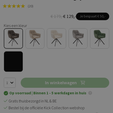
Rating:
(20)
100
100
% of
€ 179,-
€ 129,-
Je bespaart € 50,-
Kies een kleur
In winkelwagen
Op voorraad
| Binnen 1 - 5 werkdagen in huis
Gratis thuisbezorgd in NL & BE
Bestel bij de officiële Kick Collection webshop