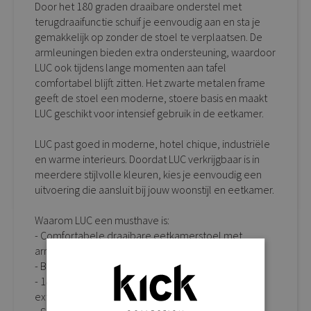
Door het 180 graden draaibare onderstel met
terugdraaifunctie schuif je eenvoudig aan en sta je
gemakkelijk op zonder de stoel te verplaatsen. De
armleuningen bieden extra ondersteuning, waardoor
LUC ook tijdens lange momenten aan tafel
comfortabel blijft zitten. Het zwarte metalen frame
geeft de stoel een moderne, stoere basis en maakt
LUC geschikt voor intensief gebruik in de eetkamer.
LUC past goed in moderne, hotel chique, industriële
en warme interieurs. Doordat LUC verkrijgbaar is in
meerdere stijlvolle kleuren, kies je eenvoudig een
uitvoering die aansluit bij jouw woonstijl en eetkamer.
Waarom LUC een musthave is:
- Comfortabele draaibare eetkamerstoel met
armleuningen
- Bekleed met luxe grove chenille stof
- 180 graden draaibaar met terugdraaifunctie voor
extra gebruiksgemak