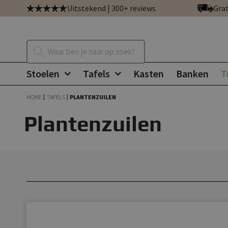
Ga
Uitstekend | 300+ reviews
Grat
direct
door
naar
Zoeken
de
inhoud
Stoelen
Tafels
Kasten
Banken
T
HOME
TAFELS
PLANTENZUILEN
Plantenzuilen