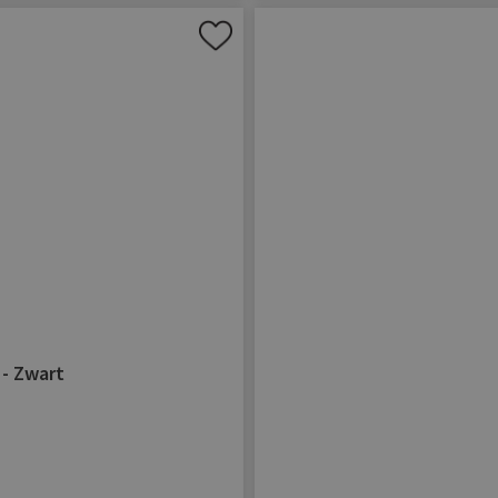
Aan
verlanglijst
toevoegen
 - Zwart