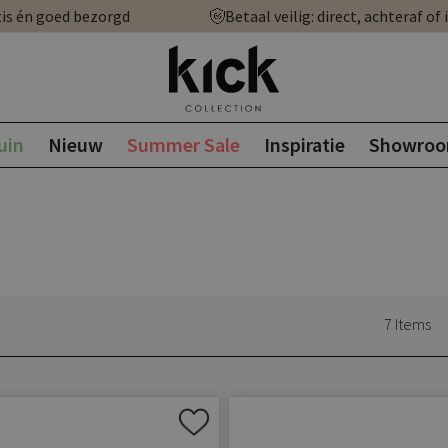
is én goed bezorgd
Betaal veilig: direct, achteraf of 
uin
Nieuw
Summer Sale
Inspiratie
Showro
7
Items
Aan