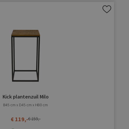
Aan
verlanglijst
toevoegen
Kick plantenzuil Milo
B45 cm x D45 cm x H80 cm
€ 119,-
€ 159,-