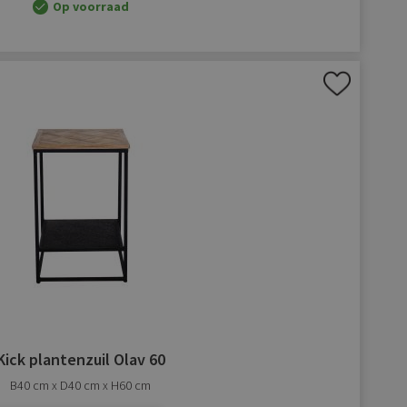
Op voorraad
Aan
verlanglijst
toevoegen
Kick plantenzuil Olav 60
B40 cm x D40 cm x H60 cm