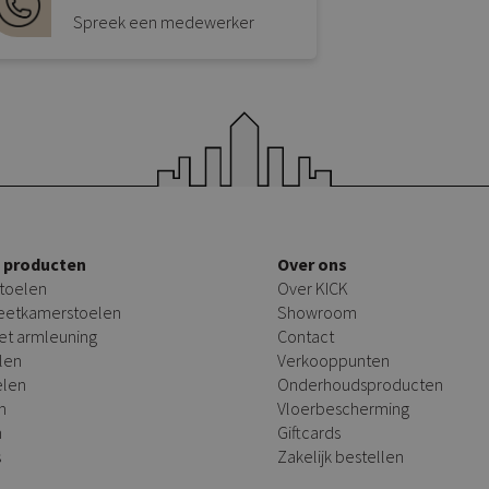
Spreek een medewerker
e producten
Over ons
toelen
Over KICK
 eetkamerstoelen
Showroom
et armleuning
Contact
len
Verkooppunten
elen
Onderhoudsproducten
n
Vloerbescherming
n
Giftcards
s
Zakelijk bestellen