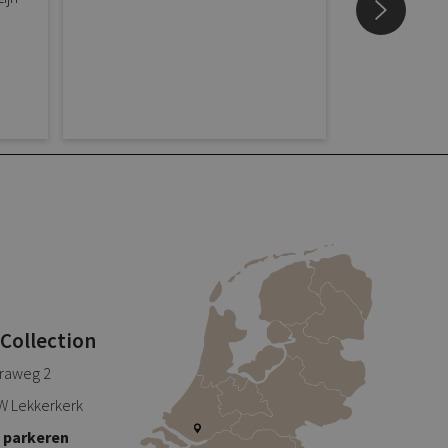
 Collection
traweg 2
W Lekkerkerk
s parkeren