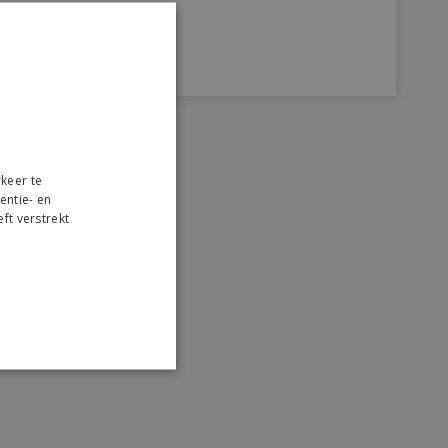
€ 119,-
keer te
entie- en
ft verstrekt
r