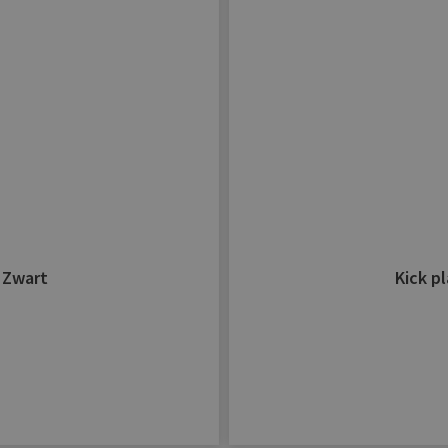
verlanglijst
toevoegen
- Zwart
Kick p