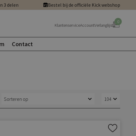
in 3 delen
Bestel bij de officiële Kick webshop
0
Klantenservice
Account
Verlanglijst
om
Contact
Aan