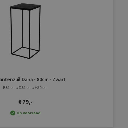
verlanglijst
toevoegen
lantenzuil Dana - 80cm - Zwart
B35 cm x D35 cm x H80 cm
€ 79,-
Op voorraad