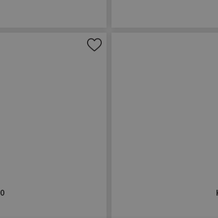
Aan
verlanglijst
toevoegen
00