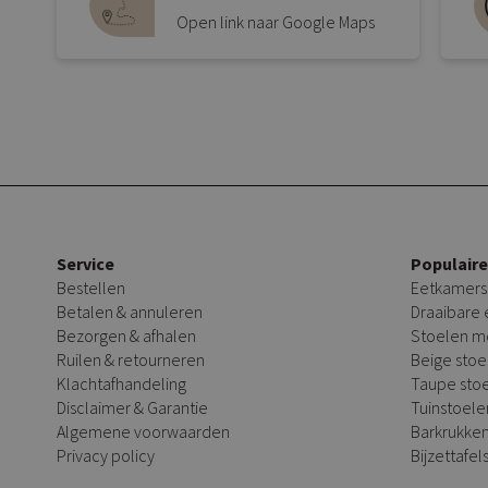
Open link naar Google Maps
Service
Populair
Bestellen
Eetkamers
Betalen & annuleren
Draaibare
Bezorgen & afhalen
Stoelen m
Ruilen & retourneren
Beige stoe
Klachtafhandeling
Taupe sto
Disclaimer & Garantie
Tuinstoele
Algemene voorwaarden
Barkrukke
Privacy policy
Bijzettafel