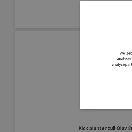
€ 179,-
We geb
analyser
analysepart
Kick plantenzuil Olav 8