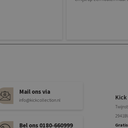
Mail ons via
Kick
info@kickcollection.nl
Twijns
2941B
Bel ons 0180-660999
Grati