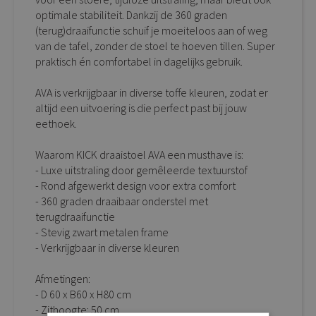
optimale stabiliteit. Dankzij de 360 graden
(terug)draaifunctie schuif je moeiteloos aan of weg
van de tafel, zonder de stoel te hoeven tillen. Super
praktisch én comfortabel in dagelijks gebruik.
AVA is verkrijgbaar in diverse toffe kleuren, zodat er
altijd een uitvoering is die perfect past bij jouw
eethoek.
Waarom KICK draaistoel AVA een musthave is:
- Luxe uitstraling door gemêleerde textuurstof
- Rond afgewerkt design voor extra comfort
- 360 graden draaibaar onderstel met
terugdraaifunctie
- Stevig zwart metalen frame
- Verkrijgbaar in diverse kleuren
Afmetingen:
- D 60 x B60 x H80 cm
- Zithoogte: 50 cm