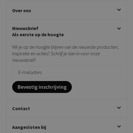
Eetkamerstoelen
Ruilen & retourneren
Over ons
Draaibare eetkamerstoelen
Klachtafhandeling
Stoelen met armleuning
Disclaimer & Garantie
Over KICK
Beige stoelen
Algemene voorwaarden
Nieuwsbrief
Showroom
Taupe stoelen
Privacy policy
Als eerste op de hoogte
Contact
Tuinstoelen
Verkooppunten
Barkrukken
Wil je op de hoogte blijven van de nieuwste producten,
Onderhoudsproducten
Bijzettafels
inspiratie en acties? Schrijf je dan in voor onze
Vloerbescherming
nieuwsbrief!
Giftcards
Zakelijk bestellen
Bevestig inschrijving
Contact
Kick Collection
Aangesloten bij
Twijnstraweg 2