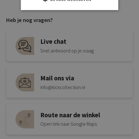
Heb je nog vragen?
Live chat
Snel antwoord op je vraag
Mail ons via
info@kickcollection.nl
Route naar de winkel
Open link naar Google Maps