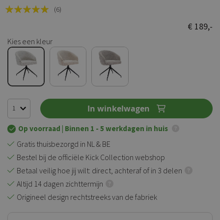
Rating:
(6)
100
100
% of
€ 189,-
Kies een kleur
In winkelwagen
Op voorraad
| Binnen 1 - 5 werkdagen in huis
Gratis thuisbezorgd in NL & BE
Bestel bij de officiële Kick Collection webshop
Betaal veilig hoe jij wilt: direct, achteraf of in 3 delen
Altijd 14 dagen zichttermijn
Origineel design rechtstreeks van de fabriek