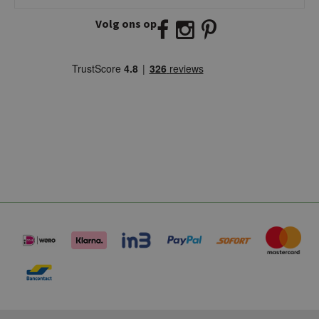
2941 BW Lekkerkerk
Volg ons op
E:
info@kickcollection.nl
T:
0180-660999