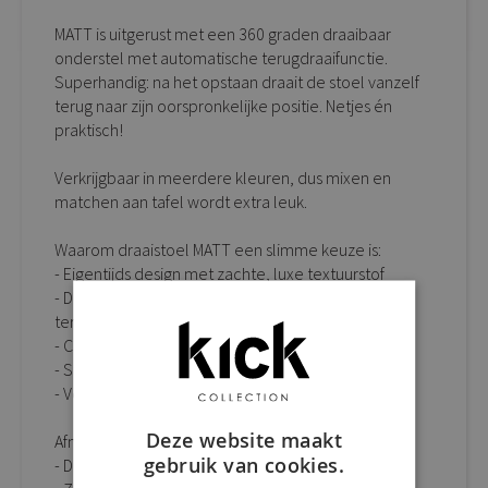
MATT is uitgerust met een 360 graden draaibaar
onderstel met automatische terugdraaifunctie.
Superhandig: na het opstaan draait de stoel vanzelf
terug naar zijn oorspronkelijke positie. Netjes én
praktisch!
Verkrijgbaar in meerdere kleuren, dus mixen en
matchen aan tafel wordt extra leuk.
Waarom draaistoel MATT een slimme keuze is:
- Eigentijds design met zachte, luxe textuurstof
- Draaibaar onderstel met automatische
terugdraaiing
- Comfortabele zitting met fijne rondingen
- Stevig, duurzaam én stijlvol
- Verkrijgbaar in verschillende kleuren
Deze website maakt
Afmetingen:
gebruik van cookies.
- D 62 cm x B 58 cm x H 83 cm