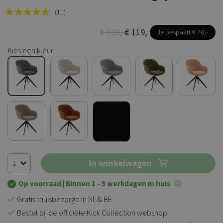
Rating:
(11)
100
100
% of
€ 189,-
€ 119,-
Je bespaart € 70,-
Kies een kleur
In winkelwagen
Op voorraad
| Binnen 1 - 5 werkdagen in huis
Gratis thuisbezorgd in NL & BE
Bestel bij de officiële Kick Collection webshop