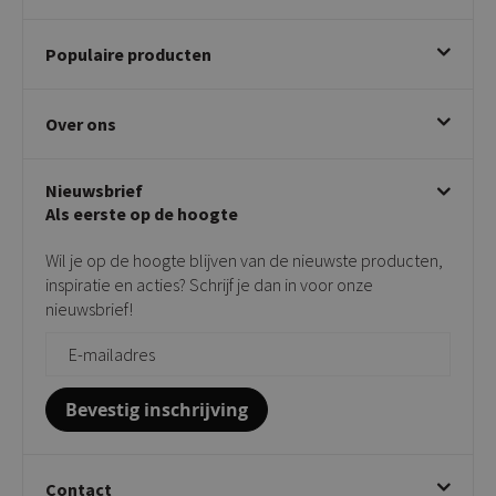
Bestellen
Populaire producten
Betalen & annuleren
Bezorgen & afhalen
Eetkamerstoelen
Ruilen & retourneren
Over ons
Draaibare eetkamerstoelen
Klachtafhandeling
Stoelen met armleuning
Disclaimer & Garantie
Over KICK
Beige stoelen
Algemene voorwaarden
Nieuwsbrief
Showroom
Taupe stoelen
Privacy policy
Als eerste op de hoogte
Contact
Tuinstoelen
Verkooppunten
Barkrukken
Wil je op de hoogte blijven van de nieuwste producten,
Onderhoudsproducten
Bijzettafels
inspiratie en acties? Schrijf je dan in voor onze
Vloerbescherming
nieuwsbrief!
Giftcards
Zakelijk bestellen
Bevestig inschrijving
Contact