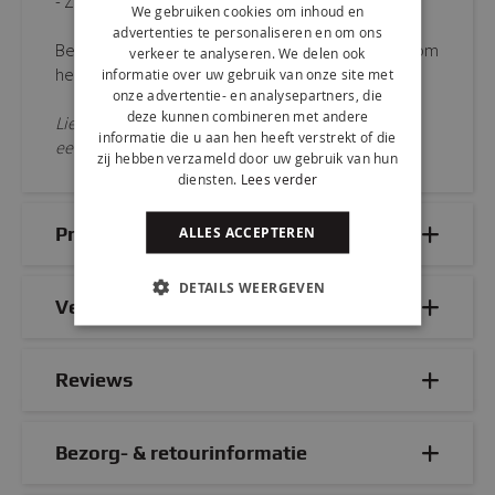
- Zithoogte: 48 cm
We gebruiken cookies om inhoud en
advertenties te personaliseren en om ons
Bestel KICK draaistoel MATT eenvoudig online of kom
verkeer te analyseren. We delen ook
hem live testen in onze showroom!
informatie over uw gebruik van onze site met
onze advertentie- en analysepartners, die
deze kunnen combineren met andere
Liever deze stoel zonder draaifunctie? Ga dan voor
informatie die u aan hen heeft verstrekt of die
eetkamerstoel ARDA
zij hebben verzameld door uw gebruik van hun
diensten.
Lees verder
Productdetails
ALLES ACCEPTEREN
DETAILS WEERGEVEN
Veelgestelde vragen
Reviews
Bezorg- & retourinformatie