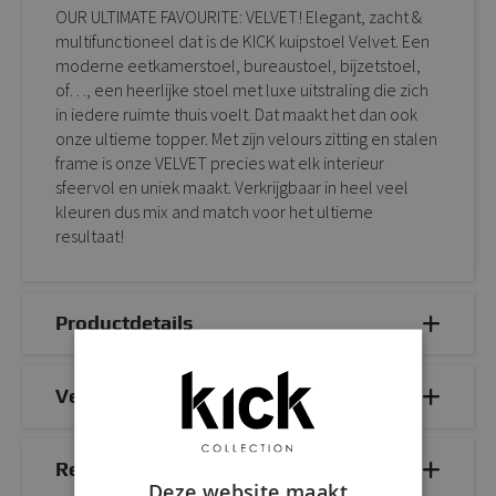
OUR ULTIMATE FAVOURITE: VELVET! Elegant, zacht &
multifunctioneel dat is de KICK kuipstoel Velvet. Een
moderne eetkamerstoel, bureaustoel, bijzetstoel,
of…, een heerlijke stoel met luxe uitstraling die zich
in iedere ruimte thuis voelt. Dat maakt het dan ook
onze ultieme topper. Met zijn velours zitting en stalen
frame is onze VELVET precies wat elk interieur
sfeervol en uniek maakt. Verkrijgbaar in heel veel
kleuren dus mix and match voor het ultieme
resultaat!
Productdetails
Veelgestelde vragen
Reviews
Deze website maakt