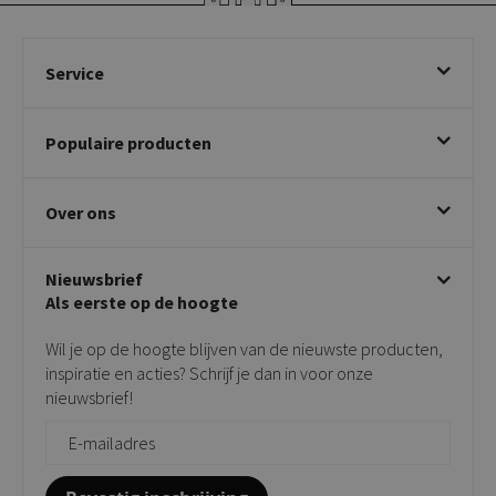
Service
Bestellen
Populaire producten
Betalen & annuleren
Bezorgen & afhalen
Eetkamerstoelen
Ruilen & retourneren
Over ons
Draaibare eetkamerstoelen
Klachtafhandeling
Stoelen met armleuning
Disclaimer & Garantie
Over KICK
Beige stoelen
Algemene voorwaarden
Nieuwsbrief
Showroom
Taupe stoelen
Privacy policy
Als eerste op de hoogte
Contact
Tuinstoelen
Verkooppunten
Barkrukken
Wil je op de hoogte blijven van de nieuwste producten,
Onderhoudsproducten
Bijzettafels
inspiratie en acties? Schrijf je dan in voor onze
Vloerbescherming
nieuwsbrief!
Giftcards
Zakelijk bestellen