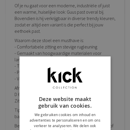
Of je nu gaat voor een moderne, industriële of juist
een warme, huiselijke look: Guus past overal bij.
Bovendien is hij verkrijgbaar in diverse trendy kleuren,
zodat er altijd een variant is die perfect bij jouw
eethoek past.
Waarom deze stoel een musthave is:
- Comfortabele zitting en stevige rugleuning
- Gemaakt van hoogwaardige materialen voor
langdurige kwaliteit
- Tijdloos design met een eigentijdse twist
- Past in vrijwel ieder interieur
- Verkrijgbaar in diverse kleuren
Afmetingen:
D 60 cm x B 56 cm x H 86 cm
Deze website maakt
Zithoogte: 48 cm
gebruik van cookies.
Tip van Kick: combineer eetkamerstoel Guus met
We gebruiken cookies om inhoud en
barkruk Suus voor een Kick resultaat!
advertenties te personaliseren en om ons
Bestel Kick eetkamerstoel Guus eenvoudig online of
verkeer te analyseren. We delen ook