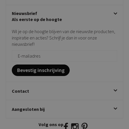
Stoelen met armleuning
Disclaimer & Garantie
Over KICK
Beige stoelen
Algemene voorwaarden
Nieuwsbrief
Showroom
Taupe stoelen
Privacy policy
Als eerste op de hoogte
Contact
Tuinstoelen
Verkooppunten
Barkrukken
Wil je op de hoogte blijven van de nieuwste producten,
Onderhoudsproducten
Bijzettafels
inspiratie en acties? Schrijf je dan in voor onze
Vloerbescherming
nieuwsbrief!
Giftcards
Zakelijk bestellen
Bevestig inschrijving
Contact
Kick Collection
Aangesloten bij
Twijnstraweg 2
2941 BW Lekkerkerk
Volg ons op
E:
info@kickcollection.nl