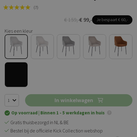
Rating:
(7)
100
100
% of
€ 159,-
€ 99,-
Je bespaart € 60,-
Kies een kleur
In winkelwagen
Op voorraad
| Binnen 1 - 5 werkdagen in huis
Gratis thuisbezorgd in NL & BE
Bestel bij de officiële Kick Collection webshop