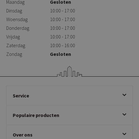
Maandag
Gesloten
Dinsdag
10:00 - 17:00
Woensdag
10:00 - 17:00
Donderdag
10:00 - 17:00
Vrijdag
10:00 - 17:00
Zaterdag
10:00 - 16:00
Zondag
Gesloten
Service
Bestellen
Populaire producten
Betalen & annuleren
Bezorgen & afhalen
Eetkamerstoelen
Ruilen & retourneren
Over ons
Draaibare eetkamerstoelen
Klachtafhandeling