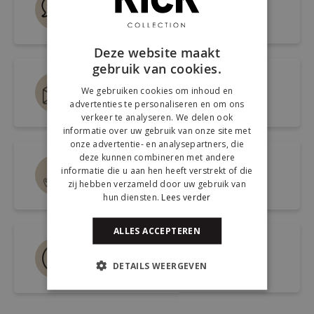
Snel antwoord op je vraag
Deze website maakt
gebruik van cookies.
Mail ons via
We gebruiken cookies om inhoud en
info@kickcollection.nl
advertenties te personaliseren en om ons
verkeer te analyseren. We delen ook
informatie over uw gebruik van onze site met
onze advertentie- en analysepartners, die
deze kunnen combineren met andere
Route naar de winkel
informatie die u aan hen heeft verstrekt of die
zij hebben verzameld door uw gebruik van
Open link naar Google Maps
hun diensten.
Lees verder
ALLES ACCEPTEREN
Bel ons 0180-660999
DETAILS WEERGEVEN
Spreek een medewerker