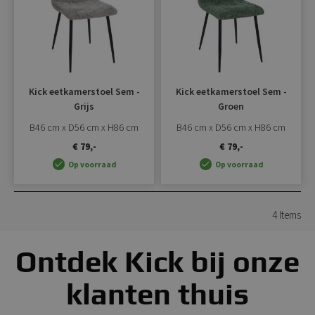
Kick eetkamerstoel Sem -
Kick eetkamerstoel Sem -
Grijs
Groen
B46 cm x D56 cm x H86 cm
B46 cm x D56 cm x H86 cm
€ 79,-
€ 79,-
Op voorraad
Op voorraad
4
Items
Ontdek Kick bij onze
klanten thuis