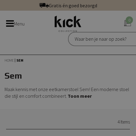
Ga
Gratis én goed bezorgd
direct
Betaal veilig: direct, achteraf of in 3 delen
door
0
Bestel bij de officiële Kick webshop
Menu
naar
Uitstekend | 300+ reviews
de
Gratis én goed bezorgd
inhoud
HOME
SEM
Sem
Maak kennis met onze eetkamerstoel Sem! Een moderne stoel
die stijl en comfort combineert.
Toon meer
4
Items