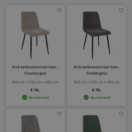
Aan
Aan
verlanglijst
verlangli
toevoegen
toevoe
Kick eetkamerstoel Sem -
Kick eetkamerstoel Sem -
Champagne
Donkergrijs
B46 cm x D56 cm x H86 cm
B46 cm x D56 cm x H86 cm
€ 79,-
€ 79,-
Op voorraad
Op voorraad
Aan
Aan
verlanglijst
verlangli
toevoegen
toevoe