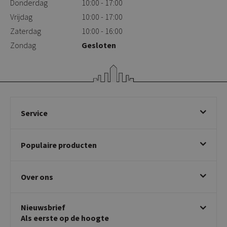
Donderdag
10:00 - 17:00
Vrijdag
10:00 - 17:00
Zaterdag
10:00 - 16:00
Zondag
Gesloten
Service
Bestellen
Populaire producten
Betalen & annuleren
Bezorgen & afhalen
Eetkamerstoelen
Ruilen & retourneren
Over ons
Draaibare eetkamerstoelen
Klachtafhandeling
Stoelen met armleuning
Disclaimer & Garantie
Over KICK
Beige stoelen
Algemene voorwaarden
Nieuwsbrief
Showroom
Taupe stoelen
Privacy policy
Als eerste op de hoogte
Contact
Tuinstoelen