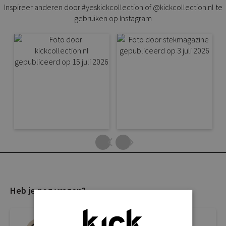
Inspireer anderen door #yeskickcollection of @kickcollection.nl te
gebruiken op Instagram
Heb je nog vragen?
Live chat