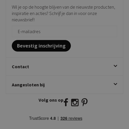
Verkooppunten
Barkrukken
Wil je op de hoogte blijven van de nieuwste producten,
Onderhoudsproducten
Bijzettafels
inspiratie en acties? Schrijf je dan in voor onze
Vloerbescherming
nieuwsbrief!
Giftcards
Zakelijk bestellen
Bevestig inschrijving
Contact
Kick Collection
Aangesloten bij
Twijnstraweg 2
2941 BW Lekkerkerk
Volg ons op
E:
info@kickcollection.nl
T:
0180-660999