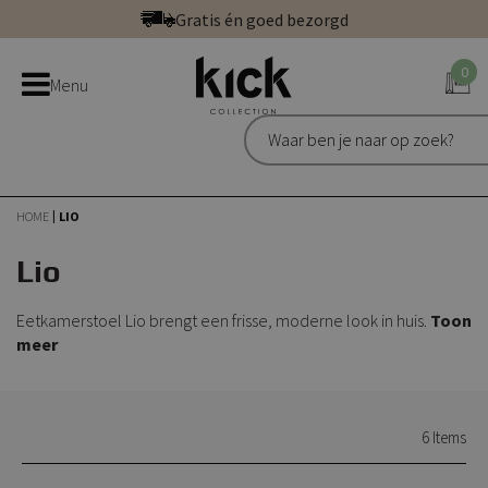
Ga
Gratis én goed bezorgd
direct
Betaal veilig: direct, achteraf of in 3 delen
door
0
Bestel bij de officiële Kick webshop
Menu
naar
Uitstekend | 300+ reviews
de
Gratis én goed bezorgd
inhoud
HOME
LIO
Lio
Eetkamerstoel Lio brengt een frisse, moderne look in huis.
Toon
meer
6
Items