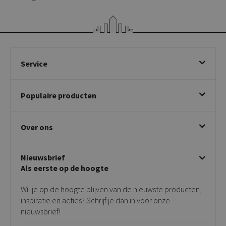
Service
Bestellen
Populaire producten
Betalen & annuleren
Bezorgen & afhalen
Eetkamerstoelen
Ruilen & retourneren
Over ons
Draaibare eetkamerstoelen
Klachtafhandeling
Stoelen met armleuning
Disclaimer & Garantie
Over KICK
Beige stoelen
Algemene voorwaarden
Nieuwsbrief
Showroom
Taupe stoelen
Privacy policy
Als eerste op de hoogte
Contact
Tuinstoelen
Verkooppunten
Barkrukken
Wil je op de hoogte blijven van de nieuwste producten,
Onderhoudsproducten
Bijzettafels
inspiratie en acties? Schrijf je dan in voor onze
Vloerbescherming
nieuwsbrief!
Giftcards
Zakelijk bestellen