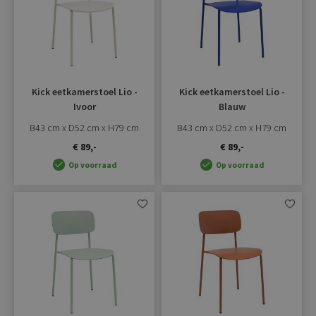
Kick eetkamerstoel Lio -
Kick eetkamerstoel Lio -
Ivoor
Blauw
B43 cm x D52 cm x H79 cm
B43 cm x D52 cm x H79 cm
€ 89,-
€ 89,-
Op voorraad
Op voorraad
Aan
Aan
verlanglijst
verlangli
toevoegen
toevoe