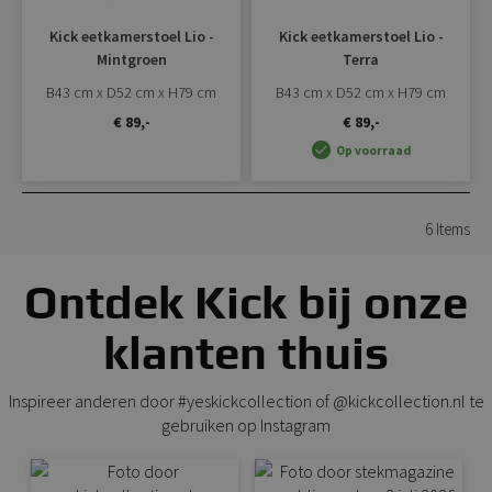
Kick eetkamerstoel Lio -
Kick eetkamerstoel Lio -
Mintgroen
Terra
B43 cm x D52 cm x H79 cm
B43 cm x D52 cm x H79 cm
€ 89,-
€ 89,-
Op voorraad
6
Items
Ontdek Kick bij onze
klanten thuis
Inspireer anderen door #yeskickcollection of @kickcollection.nl te
gebruiken op Instagram