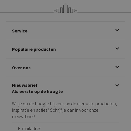
Service
Bestellen
Populaire producten
Betalen & annuleren
Bezorgen & afhalen
Eetkamerstoelen
Ruilen & retourneren
Over ons
Draaibare eetkamerstoelen
Klachtafhandeling
Stoelen met armleuning
Disclaimer & Garantie
Over KICK
Beige stoelen
Algemene voorwaarden
Nieuwsbrief
Showroom
Taupe stoelen
Privacy policy
Als eerste op de hoogte
Contact
Tuinstoelen
Verkooppunten
Barkrukken
Wil je op de hoogte blijven van de nieuwste producten,
Onderhoudsproducten
Bijzettafels
inspiratie en acties? Schrijf je dan in voor onze
Vloerbescherming
nieuwsbrief!
Giftcards
Zakelijk bestellen