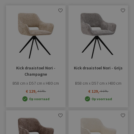
Aan
Aan
verlanglijst
verlangli
toevoegen
toevoe
Kick draaistoel Nori -
Kick draaistoel Nori - Grijs
Champagne
B58 cm x D57 cm x H80 cm
B58 cm x D57 cm x H80 cm
€ 129,-
€ 129,-
€ 179,-
€ 179,-
Op voorraad
Op voorraad
Aan
Aan
verlanglijst
verlangli
toevoegen
toevoe