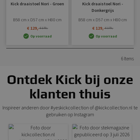
Kick draaistoel Nori - Groen
Kick draaistoel Nori -
Donkergrijs
B58 cm x D57 cm x H80 cm
B58 cm x D57 cm x H80 cm
€ 129,-
€ 129,-
€ 179,-
€ 179,-
Op voorraad
Op voorraad
6
Items
Ontdek Kick bij onze
klanten thuis
Inspireer anderen door #yeskickcollection of @kickcollection.nl te
gebruiken op Instagram