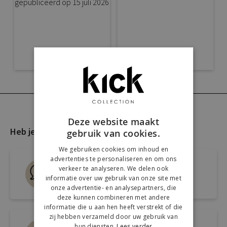
Deze website maakt
Heb je nog vragen?
gebruik van cookies.
We gebruiken cookies om inhoud en
advertenties te personaliseren en om ons
Live chat
verkeer te analyseren. We delen ook
informatie over uw gebruik van onze site met
Snel antwoord op je vraag
onze advertentie- en analysepartners, die
deze kunnen combineren met andere
informatie die u aan hen heeft verstrekt of die
zij hebben verzameld door uw gebruik van
Mail ons via
hun diensten.
Lees verder