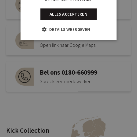
info@kickcollection.nl
ALLES ACCEPTEREN
DETAILS WEERGEVEN
Route naar de winkel
Open link naar Google Maps
Bel ons 0180-660999
Spreek een medewerker
Kick Collection