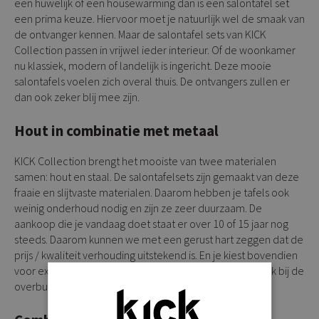
een huwelijk of een housewarming dan is een salontafel set
een prima keuze. Hiervoor moet je natuurlijk wel de smaak van
de ontvanger kennen. Maar de salontafel sets van KICK
Collection passen in vrijwel ieder interieur. Of de woonkamer
nu klassiek, modern of landelijk is ingericht. Deze mooie
salontafels voelen zich overal thuis. De ontvangers zullen er
dan ook zeker blij mee zijn.
Hout in combinatie met metaal
KICK Collection brengt het mooiste van twee materialen
samen: hout en staal. De salontafelsets zijn gemaakt van deze
fraaie en slijtvaste materialen. Daarom hebben je tafels ook
weinig onderhoud nodig en zijn ze zeer duurzaam. De
aankoop die je vandaag doet staat er over 10 of 15 jaar nog
steeds. Daarom kunnen we met een gerust hart zeggen dat de
prijs / kwaliteit verhouding uitstekend is. En je kiest bovendien
voor exclusief design. De kans dat jouw salontafelset ook bij de
overburen in de kamer staat is klein.