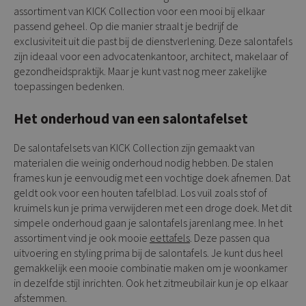
assortiment van KICK Collection voor een mooi bij elkaar
passend geheel. Op die manier straalt je bedrijf de
exclusiviteit uit die past bij de dienstverlening. Deze salontafels
zijn ideaal voor een advocatenkantoor, architect, makelaar of
gezondheidspraktijk. Maar je kunt vast nog meer zakelijke
toepassingen bedenken.
Het onderhoud van een salontafelset
De salontafelsets van KICK Collection zijn gemaakt van
materialen die weinig onderhoud nodig hebben. De stalen
frames kun je eenvoudig met een vochtige doek afnemen. Dat
geldt ook voor een houten tafelblad. Los vuil zoals stof of
kruimels kun je prima verwijderen met een droge doek. Met dit
simpele onderhoud gaan je salontafels jarenlang mee. In het
assortiment vind je ook mooie
eettafels
. Deze passen qua
uitvoering en styling prima bij de salontafels. Je kunt dus heel
gemakkelijk een mooie combinatie maken om je woonkamer
in dezelfde stijl inrichten. Ook het zitmeubilair kun je op elkaar
afstemmen.