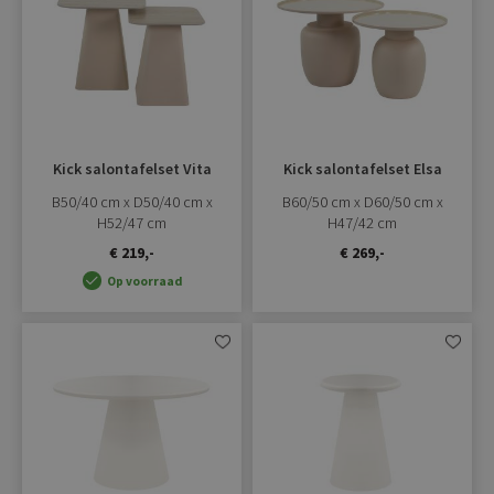
toevoegen
toevoe
Kick salontafelset Vita
Kick salontafelset Elsa
B50/40 cm x D50/40 cm x
B60/50 cm x D60/50 cm x
H52/47 cm
H47/42 cm
€ 219,-
€ 269,-
Op voorraad
Aan
Aan
verlanglijst
verlangli
toevoegen
toevoe