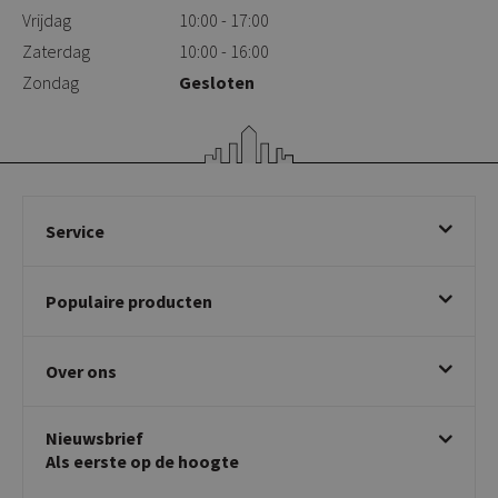
Vrijdag
10:00 - 17:00
Zaterdag
10:00 - 16:00
Zondag
Gesloten
Service
Bestellen
Populaire producten
Betalen & annuleren
Bezorgen & afhalen
Eetkamerstoelen
Ruilen & retourneren
Over ons
Draaibare eetkamerstoelen
Klachtafhandeling
Stoelen met armleuning
Disclaimer & Garantie
Over KICK
Beige stoelen
Algemene voorwaarden
Nieuwsbrief
Showroom
Taupe stoelen
Privacy policy
Als eerste op de hoogte
Contact
Tuinstoelen
Verkooppunten
Barkrukken