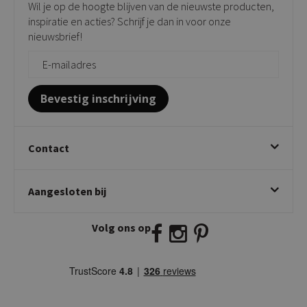
Wil je op de hoogte blijven van de nieuwste producten,
Onderhoudsproducten
Bijzettafels
inspiratie en acties? Schrijf je dan in voor onze
Vloerbescherming
nieuwsbrief!
Giftcards
Zakelijk bestellen
Bevestig inschrijving
Contact
Kick Collection
Aangesloten bij
Twijnstraweg 2
2941 BW Lekkerkerk
Volg ons op
E:
info@kickcollection.nl
T:
0180-660999