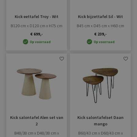
Kick eettafel Troy - Wit
Kick bijzettafel Sil - Wit
B120 cm x D120 cm x H75 cm
B45 cm x D45 cm x H60 cm
€ 699,-
€ 239,-
Op voorraad
Op voorraad
Aan
Aan
verlanglijst
verlangli
toevoegen
toevoe
Kick salontafel Alen set van
Kick salontafelset Daan
2
mango
B48/38 cm x D48/38 cm x
B60/43 cm x D60/43 cm x