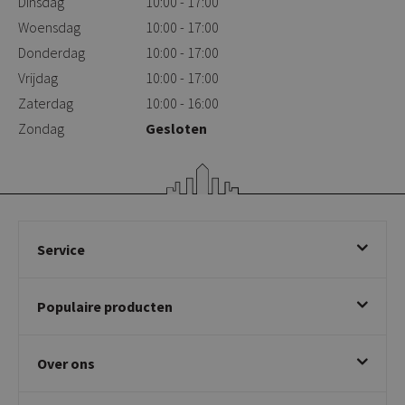
Dinsdag
10:00 - 17:00
Woensdag
10:00 - 17:00
Donderdag
10:00 - 17:00
Vrijdag
10:00 - 17:00
Zaterdag
10:00 - 16:00
Zondag
Gesloten
Service
Bestellen
Populaire producten
Betalen & annuleren
Bezorgen & afhalen
Eetkamerstoelen
Ruilen & retourneren
Over ons
Draaibare eetkamerstoelen
Klachtafhandeling
Stoelen met armleuning
Disclaimer & Garantie
Over KICK
Beige stoelen