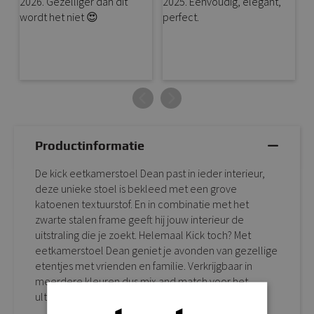
Productinformatie
De kick eetkamerstoel Dean past in ieder interieur,
deze unieke stoel is bekleed met een grove
katoenen textuurstof. En in combinatie met het
zwarte stalen frame geeft hij jouw interieur de
uitstraling die je zoekt. Helemaal Kick toch? Met
eetkamerstoel Dean geniet je avonden van gezellige
etentjes met vrienden en familie. Verkrijgbaar in
meerdere kleuren dus mix and match voor het
ultieme resultaat!