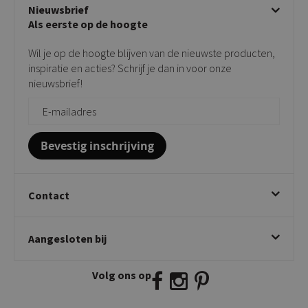
Algemene voorwaarden
Nieuwsbrief
Showroom
Taupe stoelen
Privacy policy
Als eerste op de hoogte
Contact
Tuinstoelen
Verkooppunten
Barkrukken
Wil je op de hoogte blijven van de nieuwste producten,
Onderhoudsproducten
Bijzettafels
inspiratie en acties? Schrijf je dan in voor onze
Vloerbescherming
nieuwsbrief!
Giftcards
Zakelijk bestellen
Bevestig inschrijving
Contact
Kick Collection
Aangesloten bij
Twijnstraweg 2
2941 BW Lekkerkerk
Volg ons op
E:
info@kickcollection.nl
T:
0180-660999