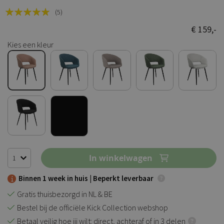
Rating:
(5)
100
100
% of
€ 159,-
Kies een kleur
In winkelwagen
Binnen 1 week in huis |
Beperkt leverbaar
Gratis thuisbezorgd in NL & BE
Bestel bij de officiële Kick Collection webshop
Betaal veilig hoe jij wilt: direct, achteraf of in 3 delen