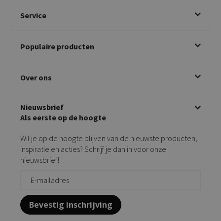
Service
Bestellen
Populaire producten
Betalen & annuleren
Bezorgen & afhalen
Eetkamerstoelen
Ruilen & retourneren
Over ons
Draaibare eetkamerstoelen
Klachtafhandeling
Stoelen met armleuning
Disclaimer & Garantie
Over KICK
Beige stoelen
Algemene voorwaarden
Nieuwsbrief
Showroom
Taupe stoelen
Privacy policy
Als eerste op de hoogte
Contact
Tuinstoelen
Verkooppunten
Barkrukken
Wil je op de hoogte blijven van de nieuwste producten,
Onderhoudsproducten
Bijzettafels
inspiratie en acties? Schrijf je dan in voor onze
Vloerbescherming
nieuwsbrief!
Giftcards
Zakelijk bestellen
Bevestig inschrijving