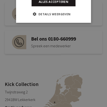
ALLES ACCEPTEREN
Route naar de winkel
DETAILS WEERGEVEN
Open link naar Google Maps
Bel ons 0180-660999
Spreek een medewerker
Kick Collection
Twijnstraweg 2
2941BW Lekkerkerk