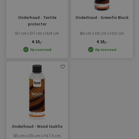
Onderhoud - Textile
Onderhoud - Greenfix Black
protector
B7 cm x D7 cm x H24 cm
B6 cm x D5 cm x H15 cm
€ 15,-
€ 15,-
Op voorraad
Op voorraad
Aan
verlanglijst
toevoegen
Onderhoud - Wood teakfix
B5 cm x D5 cm x H17.5 cm