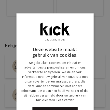
Heb je nog vragen?
Deze website maakt
gebruik van cookies.
Live chat
We gebruiken cookies om inhoud en
advertenties te personaliseren en om ons
Snel antwoord op je vraag
verkeer te analyseren. We delen ook
informatie over uw gebruik van onze site met
onze advertentie- en analysepartners, die
deze kunnen combineren met andere
informatie die u aan hen heeft verstrekt of die
Mail ons via
zij hebben verzameld door uw gebruik van
info@kickcollection.nl
hun diensten.
Lees verder