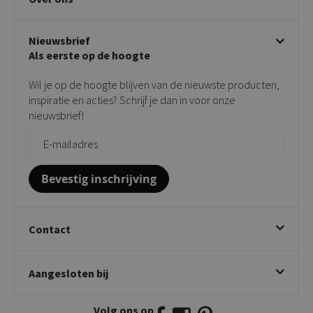
Klachtafhandeling
Stoelen met armleuning
Disclaimer & Garantie
Over KICK
Beige stoelen
Algemene voorwaarden
Nieuwsbrief
Showroom
Taupe stoelen
Privacy policy
Als eerste op de hoogte
Contact
Tuinstoelen
Verkooppunten
Barkrukken
Wil je op de hoogte blijven van de nieuwste producten,
Onderhoudsproducten
Bijzettafels
inspiratie en acties? Schrijf je dan in voor onze
Vloerbescherming
nieuwsbrief!
Giftcards
Zakelijk bestellen
Bevestig inschrijving
Contact
Kick Collection
Aangesloten bij
Twijnstraweg 2
2941 BW Lekkerkerk
Volg ons op