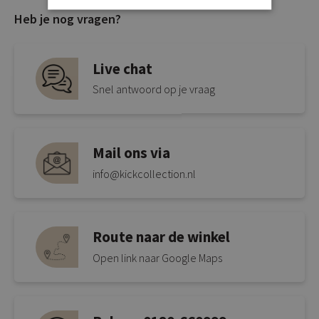
Heb je nog vragen?
Live chat
Snel antwoord op je vraag
Mail ons via
info@kickcollection.nl
Route naar de winkel
Open link naar Google Maps