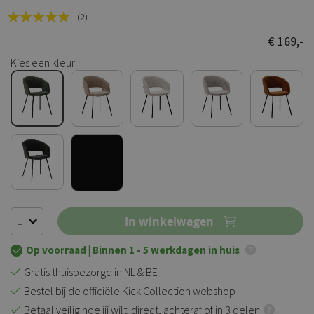
Rating:
(2)
100
100
% of
€ 169,-
Kies een kleur
In winkelwagen
Op voorraad
| Binnen 1 - 5 werkdagen in huis
Gratis thuisbezorgd in NL & BE
Bestel bij de officiële Kick Collection webshop
Betaal veilig hoe jij wilt: direct, achteraf of in 3 delen