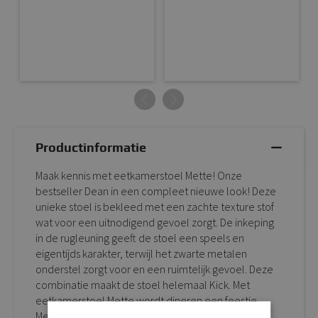
Productinformatie
Maak kennis met eetkamerstoel Mette! Onze
bestseller Dean in een compleet nieuwe look! Deze
unieke stoel is bekleed met een zachte texture stof
wat voor een uitnodigend gevoel zorgt. De inkeping
in de rugleuning geeft de stoel een speels en
eigentijds karakter, terwijl het zwarte metalen
onderstel zorgt voor en een ruimtelijk gevoel. Deze
combinatie maakt de stoel helemaal Kick. Met
eetkamerstoel Mette wordt dineren een feestje.
Mette is verkrijgbaar in 6 toffe kleuren waardoor er