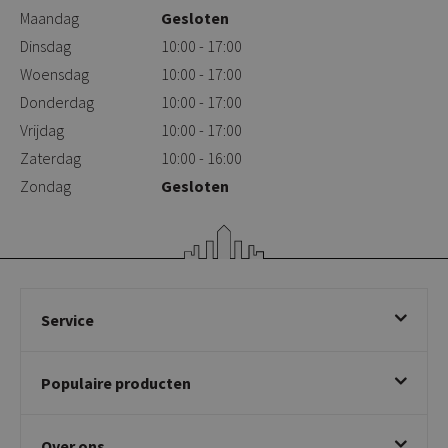
Maandag
Gesloten
Dinsdag
10:00 - 17:00
Woensdag
10:00 - 17:00
Donderdag
10:00 - 17:00
Vrijdag
10:00 - 17:00
Zaterdag
10:00 - 16:00
Zondag
Gesloten
Service
Bestellen
Populaire producten
Betalen & annuleren
Bezorgen & afhalen
Eetkamerstoelen
Ruilen & retourneren
Over ons
Draaibare eetkamerstoelen