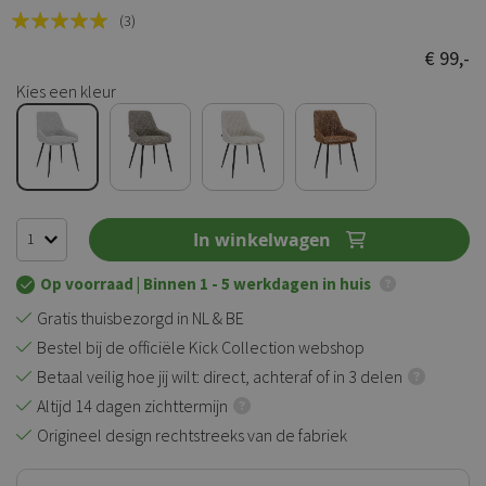
Rating:
(3)
100
100
% of
€ 99,-
Kies een kleur
In winkelwagen
Op voorraad
| Binnen 1 - 5 werkdagen in huis
Gratis thuisbezorgd in NL & BE
Bestel bij de officiële Kick Collection webshop
Betaal veilig hoe jij wilt: direct, achteraf of in 3 delen
Altijd 14 dagen zichttermijn
Origineel design rechtstreeks van de fabriek