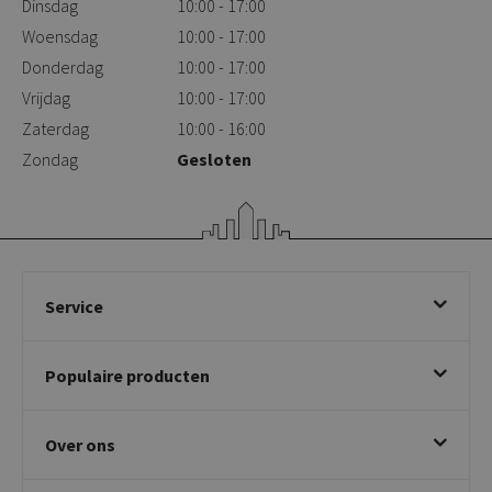
Dinsdag
10:00 - 17:00
Woensdag
10:00 - 17:00
Donderdag
10:00 - 17:00
Vrijdag
10:00 - 17:00
Zaterdag
10:00 - 16:00
Zondag
Gesloten
Service
Bestellen
Populaire producten
Betalen & annuleren
Bezorgen & afhalen
Eetkamerstoelen
Ruilen & retourneren
Over ons
Draaibare eetkamerstoelen
Klachtafhandeling
Stoelen met armleuning
Disclaimer & Garantie
Over KICK