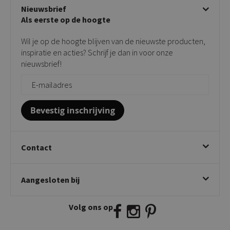
Beige stoelen
Algemene voorwaarden
Nieuwsbrief
Showroom
Taupe stoelen
Privacy policy
Als eerste op de hoogte
Contact
Tuinstoelen
Verkooppunten
Barkrukken
Wil je op de hoogte blijven van de nieuwste producten,
Onderhoudsproducten
Bijzettafels
inspiratie en acties? Schrijf je dan in voor onze
Vloerbescherming
nieuwsbrief!
Giftcards
Zakelijk bestellen
Bevestig inschrijving
Contact
Kick Collection
Aangesloten bij
Twijnstraweg 2
2941 BW Lekkerkerk
Volg ons op
E:
info@kickcollection.nl
T:
0180-660999