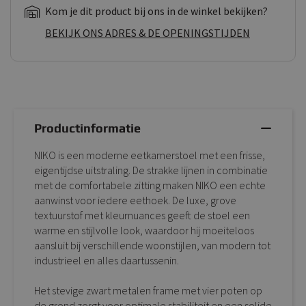
Kom je dit product bij ons in de winkel bekijken?
BEKIJK ONS ADRES & DE OPENINGSTIJDEN
Productinformatie
NIKO is een moderne eetkamerstoel met een frisse,
eigentijdse uitstraling. De strakke lijnen in combinatie
met de comfortabele zitting maken NIKO een echte
aanwinst voor iedere eethoek. De luxe, grove
textuurstof met kleurnuances geeft de stoel een
warme en stijlvolle look, waardoor hij moeiteloos
aansluit bij verschillende woonstijlen, van modern tot
industrieel en alles daartussenin.
Het stevige zwart metalen frame met vier poten op
de grond zorgt voor optimale stabiliteit en een solide