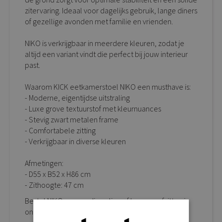
zitervaring. Ideaal voor dagelijks gebruik, lange diners
of gezellige avonden met familie en vrienden.
NIKO is verkrijgbaar in meerdere kleuren, zodat je
altijd een variant vindt die perfect bij jouw interieur
past.
Waarom KICK eetkamerstoel NIKO een musthave is:
- Moderne, eigentijdse uitstraling
- Luxe grove textuurstof met kleurnuances
- Stevig zwart metalen frame
- Comfortabele zitting
- Verkrijgbaar in diverse kleuren
Afmetingen:
- D55 x B52 x H86 cm
- Zithoogte: 47 cm
Bestel NIKO eenvoudig online of kom proefzitten in
onze sfeervolle showroom.