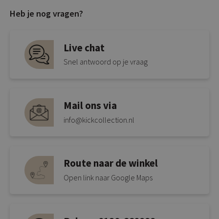
Heb je nog vragen?
Live chat
Snel antwoord op je vraag
Mail ons via
info@kickcollection.nl
Route naar de winkel
Open link naar Google Maps