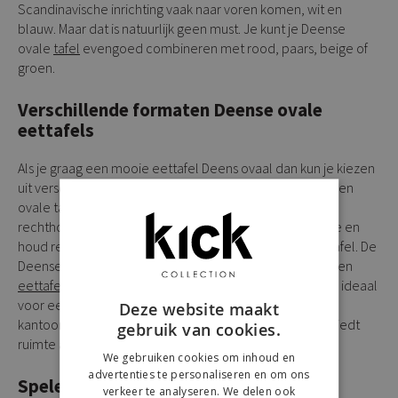
Scandinavische inrichting vaak naar voren komen, wit en
blauw. Maar dat is natuurlijk geen must. Je kunt je Deense
ovale
tafel
evengoed combineren met rood, paars, beige of
groen.
Verschillende formaten Deense ovale
eettafels
Als je graag een mooie eettafel Deens ovaal dan kun je kiezen
uit verschillende formaten. Houd er rekening mee dat een
ovale tafel vaak wat meer ruimte inneemt dan een
rechthoekig model. Bereken dus de beschikbare ruimte en
houd rekening met de stoelen en loopruimterond de tafel. De
Deense ovale eettafel Dane is beschikbaar in de formaten
eettafel
180 cm
, 210 en 240 cm. Het grootste formaat is ideaal
voor een groot gezin of voor gebruik in de horeca of op
Deze website maakt
kantoor. Maar ook Deense ovale tafel formaat 180 cm biedt
gebruik van cookies.
ruimte aan minimaal 6 personen.
We gebruiken cookies om inhoud en
advertenties te personaliseren en om ons
Spelen met de tafelschikking
verkeer te analyseren. We delen ook