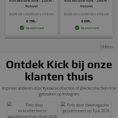
Kick eettafel Alrik - 220cm -
Kick eettafel Alrik - 240cm -
Naturel
Naturel
B100 cm x D220 cm x H76 cm
B100 cm x D240 cm x H76 cm
€ 799,-
€ 899,-
Op voorraad
Op voorraad
14
Items
Ontdek Kick bij onze
klanten thuis
Inspireer anderen door #yeskickcollection of @kickcollection.nl te
gebruiken op Instagram