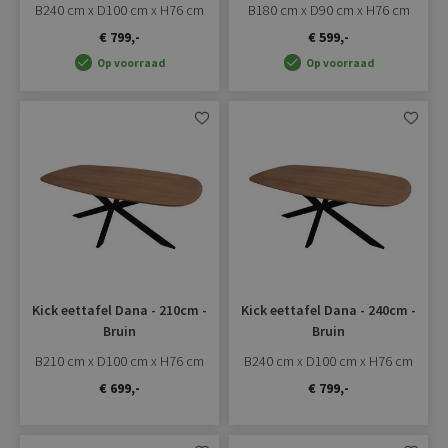
B240 cm x D100 cm x H76 cm
B180 cm x D90 cm x H76 cm
€ 799,-
€ 599,-
Op voorraad
Op voorraad
Aan
Aan
verlanglijst
verlangli
toevoegen
toevoe
Kick eettafel Dana - 210cm -
Kick eettafel Dana - 240cm -
Bruin
Bruin
B210 cm x D100 cm x H76 cm
B240 cm x D100 cm x H76 cm
€ 699,-
€ 799,-