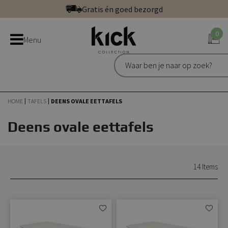
Ga
Gratis én goed bezorgd
direct
Betaal veilig: direct, achteraf of in 3 delen
door
0
Bestel bij de officiële Kick webshop
Menu
naar
Uitstekend | 300+ reviews
de
Gratis én goed bezorgd
inhoud
HOME
TAFELS
DEENS OVALE EETTAFELS
Deens ovale eettafels
14
Items
Aan
Aan
verlanglijst
verlangli