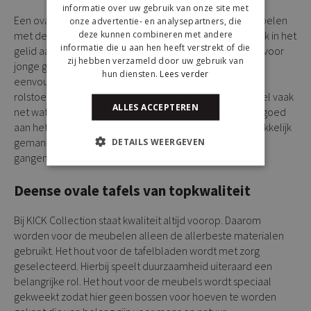
informatie over uw gebruik van onze site met
Een ovale tafel biedt wat meer mogelijkheden om te spelen
onze advertentie- en analysepartners, die
deze kunnen combineren met andere
met de tafelschikking. De
stoelen
staan immers niet strak in het
informatie die u aan hen heeft verstrekt of die
gelid aan tafel. Daarom is dit formaat ook heel geschikt voor
zij hebben verzameld door uw gebruik van
jonge gezinnen. Je kunt de kinderstoel van de kleinste
hun diensten.
Lees verder
eenvoudig aanschuiven aan tafel. Ook als er een
rolstoelgebruiker mee eet is een ovale of
ronde eettafel
vaak
ALLES ACCEPTEREN
net wat praktischer. De gastheer of gastvrouw kan evengoed
aan het hoofd van de tafel plaatsnemen zodat er gemakkelijk
DETAILS WEERGEVEN
gemanoeuvreerd kan worden met het wisselen van de
gangen van een diner.
Deense ovale tafels van topkwaliteit
Bij KICK Collection staat kwaliteit altijd voorop. Daarom
worden voor de meubelen alleen de allerbeste materialen
gebruikt. Het hout voor de tafelbladen wordt met zorg
geselecteerd. Hierbij speelt duurzaamheid uiteraard een
belangrijke rol. Het hout voor de meubels wordt speciaal
gekweekt zodat hier geen bossen voor hoeven te worden