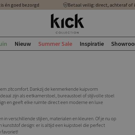
is én goed bezorgd
Betaal veilig: direct, achteraf of 
uin
Nieuw
Summer Sale
Inspiratie
Showro
iem zitcomfort. Dankzij de kenmerkende kuipvorm
aal zijn als eetkamerstoel, bureaustoel of stijlvolle stoel
gn en geeft elke ruimte direct een moderne en luxe
n in verschillende stijlen, materialen en kleuren. Of je nu op
kunststof design: er is altijd een kuipstoel die perfect
 favoriet!