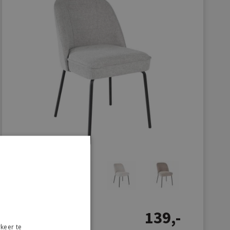
139,-
keer te