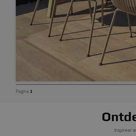
Pagina
1
Ontde
Inspireer 