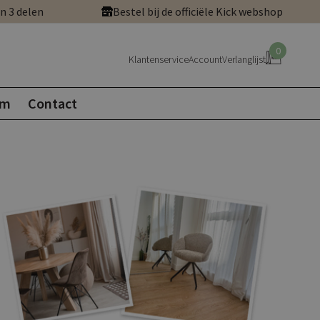
in 3 delen
Bestel bij de officiële Kick webshop
0
Klantenservice
Account
Verlanglijst
om
Contact