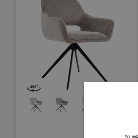
169,-
We geb