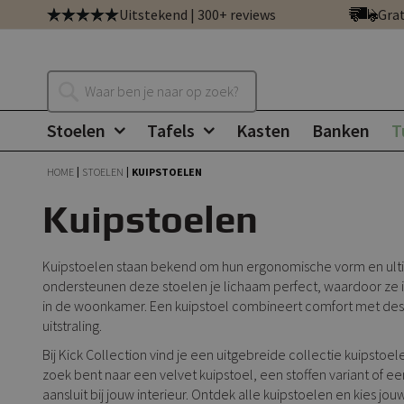
Ga
Uitstekend | 300+ reviews
Grat
direct
door
naar
Zoeken
de
inhoud
Stoelen
Tafels
Kasten
Banken
T
HOME
STOELEN
KUIPSTOELEN
Kuipstoelen
Kuipstoelen staan bekend om hun ergonomische vorm en ult
ondersteunen deze stoelen je lichaam perfect, waardoor ze ide
in de woonkamer. Een kuipstoel combineert comfort met desi
uitstraling.
Bij Kick Collection vind je een uitgebreide collectie kuipstoele
zoek bent naar een velvet kuipstoel, een stoffen variant of een 
aansluit bij jouw interieur. Ontdek alle kuipstoelen en kies jouw