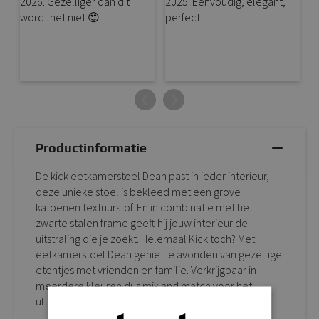
Productinformatie
De kick eetkamerstoel Dean past in ieder interieur,
deze unieke stoel is bekleed met een grove
katoenen textuurstof. En in combinatie met het
zwarte stalen frame geeft hij jouw interieur de
uitstraling die je zoekt. Helemaal Kick toch? Met
eetkamerstoel Dean geniet je avonden van gezellige
etentjes met vrienden en familie. Verkrijgbaar in
meerdere kleuren dus mix and match voor het
ultieme resultaat!