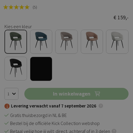
Rating:
(5)
100
100
% of
€ 159,-
Kies een kleur
In winkelwagen
Levering verwacht vanaf 7 september 2026
Gratis thuisbezorgd in NL & BE
Bestel bij de officiële Kick Collection webshop
Betaal veilig hoe jij wilt: direct, achteraf of in 3 delen