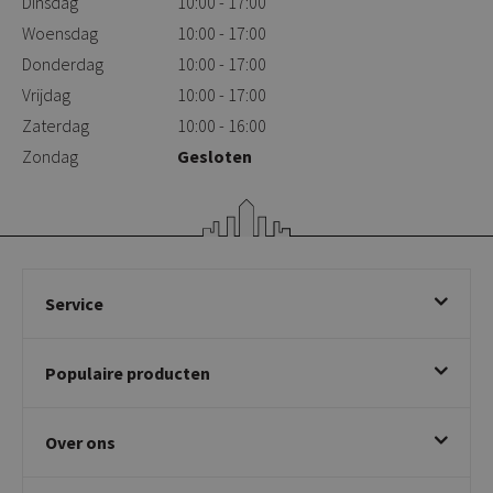
Dinsdag
10:00 - 17:00
Woensdag
10:00 - 17:00
Donderdag
10:00 - 17:00
Vrijdag
10:00 - 17:00
Zaterdag
10:00 - 16:00
Zondag
Gesloten
Service
Bestellen
Populaire producten
Betalen & annuleren
Bezorgen & afhalen
Eetkamerstoelen
Ruilen & retourneren
Over ons
Draaibare eetkamerstoelen
Klachtafhandeling
Stoelen met armleuning
Disclaimer & Garantie
Over KICK
Beige stoelen