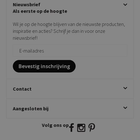
Algemene voorwaarden
Nieuwsbrief
Showroom
Taupe stoelen
Privacy policy
Als eerste op de hoogte
Contact
Tuinstoelen
Verkooppunten
Barkrukken
Wil je op de hoogte blijven van de nieuwste producten,
Onderhoudsproducten
Bijzettafels
inspiratie en acties? Schrijf je dan in voor onze
Vloerbescherming
nieuwsbrief!
Giftcards
Zakelijk bestellen
Bevestig inschrijving
Contact
Kick Collection
Aangesloten bij
Twijnstraweg 2
2941 BW Lekkerkerk
Volg ons op
E:
info@kickcollection.nl
T:
0180-660999