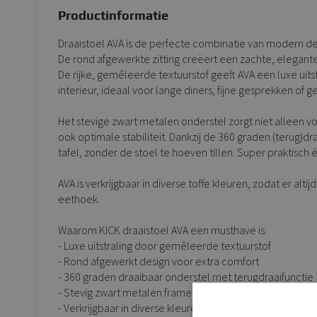
Productinformatie
Draaistoel AVA is de perfecte combinatie van modern des
De rond afgewerkte zitting creëert een zachte, elegante l
De rijke, gemêleerde textuurstof geeft AVA een luxe uit
interieur, ideaal voor lange diners, fijne gesprekken of g
Het stevige zwart metalen onderstel zorgt niet alleen voo
ook optimale stabiliteit. Dankzij de 360 graden (terug)dr
tafel, zonder de stoel te hoeven tillen. Super praktisch 
AVA is verkrijgbaar in diverse toffe kleuren, zodat er altij
eethoek.
Waarom KICK draaistoel AVA een musthave is:
- Luxe uitstraling door gemêleerde textuurstof
- Rond afgewerkt design voor extra comfort
- 360 graden draaibaar onderstel met terugdraaifunctie
- Stevig zwart metalen frame
- Verkrijgbaar in diverse kleuren