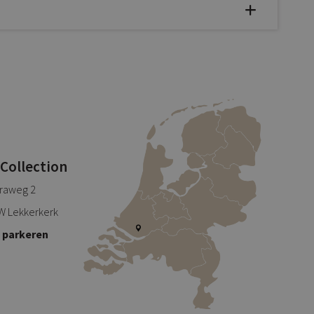
 Collection
traweg 2
W Lekkerkerk
s parkeren