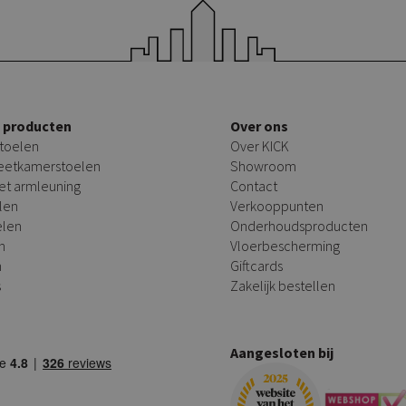
e producten
Over ons
toelen
Over KICK
 eetkamerstoelen
Showroom
et armleuning
Contact
len
Verkooppunten
elen
Onderhoudsproducten
n
Vloerbescherming
n
Giftcards
s
Zakelijk bestellen
Aangesloten bij