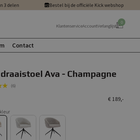
in 3 delen
Bestel bij de officiële Kick webshop
0
Klantenservice
Account
Verlanglijst
om
Contact
 draaistoel Ava - Champagne
(6)
€ 189,-
kleur