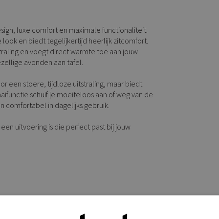
ign, luxe comfort en maximale functionaliteit.
ook en biedt tegelijkertijd heerlijk zitcomfort.
straling en voegt direct warmte toe aan jouw
ezellige avonden aan tafel.
r een stoere, tijdloze uitstraling, maar biedt
aaifunctie schuif je moeiteloos aan of weg van de
én comfortabel in dagelijks gebruik.
d een uitvoering is die perfect past bij jouw