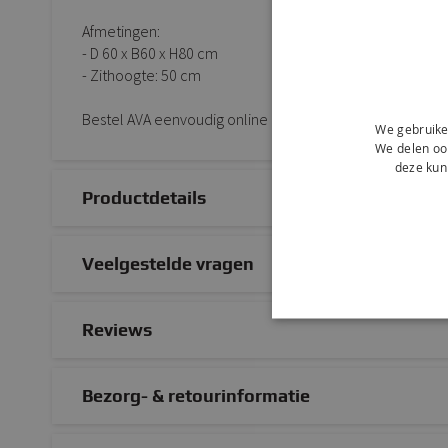
Afmetingen:
- D 60 x B60 x H80 cm
- Zithoogte: 50 cm
Bestel AVA eenvoudig online of kom proefzitten in onze
We gebruike
We delen ook
deze kun
Productdetails
Veelgestelde vragen
Reviews
Bezorg- & retourinformatie