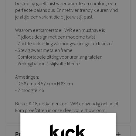
bekleding geeft juist weer warmte en comfort, een
perfecte balans dus. En met vier trendy kleuren vind
je altijd een variant die bij jouw stijl past.
Waarom eetkamerstoel IVAR een musthave is:
- Tijdloos design met een moderne twist
- Zachte bekleding van hoogwaardige textuurstof
- Stevig zwart metalen frame
- Comfortabele zitting voor urenlang tafelen
- Verkrijgbaar in 4 stijlvolle kleure
Afmetingen:
- D 58 cm x B 57 cm x H 83 cm
- Zithoogte: 46
Bestel KICK eetkamerstoel IVAR eenvoudig online of
kom proefzitten in onze sfeervolle showroom.
Productdetails