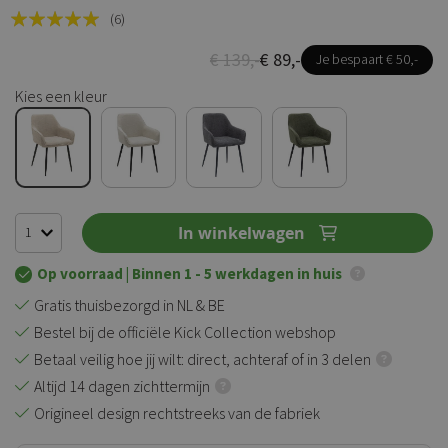
Rating:
(6)
100
100
% of
€ 139,-
€ 89,-
Je bespaart € 50,-
Kies een kleur
In winkelwagen
Op voorraad
| Binnen 1 - 5 werkdagen in huis
Gratis thuisbezorgd in NL & BE
Bestel bij de officiële Kick Collection webshop
Betaal veilig hoe jij wilt: direct, achteraf of in 3 delen
Altijd 14 dagen zichttermijn
Origineel design rechtstreeks van de fabriek