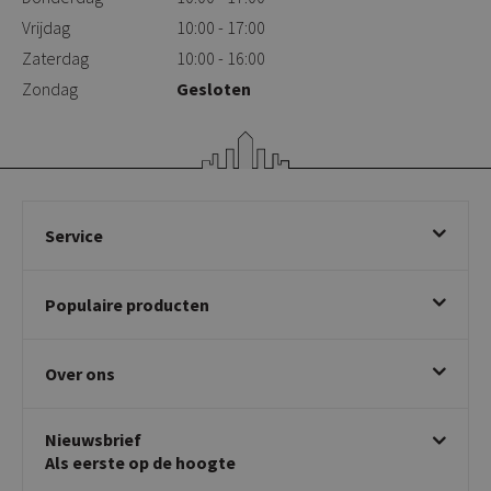
Vrijdag
10:00 - 17:00
Zaterdag
10:00 - 16:00
Zondag
Gesloten
Service
Bestellen
Populaire producten
Betalen & annuleren
Bezorgen & afhalen
Eetkamerstoelen
Ruilen & retourneren
Over ons
Draaibare eetkamerstoelen
Klachtafhandeling
Stoelen met armleuning
Disclaimer & Garantie
Over KICK
Beige stoelen
Algemene voorwaarden
Nieuwsbrief
Showroom
Taupe stoelen
Privacy policy
Als eerste op de hoogte
Contact
Tuinstoelen