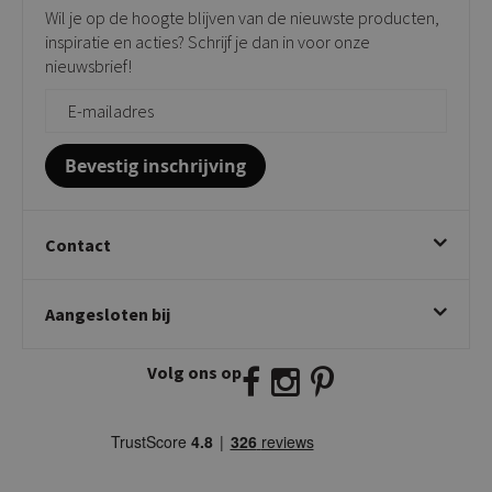
Verkooppunten
Barkrukken
Wil je op de hoogte blijven van de nieuwste producten,
Onderhoudsproducten
Bijzettafels
inspiratie en acties? Schrijf je dan in voor onze
Vloerbescherming
nieuwsbrief!
Giftcards
Zakelijk bestellen
Bevestig inschrijving
Contact
Kick Collection
Aangesloten bij
Twijnstraweg 2
2941 BW Lekkerkerk
Volg ons op
E:
info@kickcollection.nl
T:
0180-660999