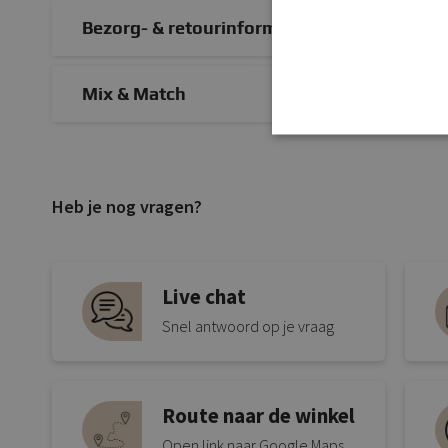
Bezorg- & retourinformatie
Mix & Match
Heb je nog vragen?
Live chat
Snel antwoord op je vraag
Route naar de winkel
Open link naar Google Maps