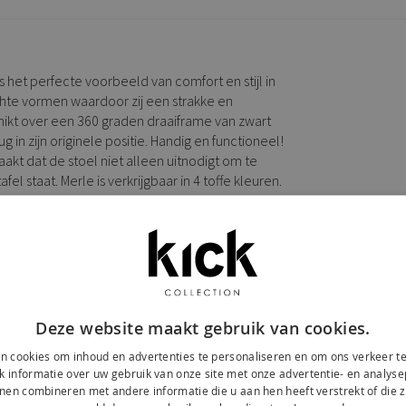
s het perfecte voorbeeld van comfort en stijl in
chte vormen waardoor zij een strakke en
schikt over een 360 graden draaiframe van zwart
 in zijn originele positie. Handig en functioneel!
maakt dat de stoel niet alleen uitnodigt om te
l staat. Merle is verkrijgbaar in 4 toffe kleuren.
Deze website maakt gebruik van cookies.
n cookies om inhoud en advertenties te personaliseren en om ons verkeer te
 informatie over uw gebruik van onze site met onze advertentie- en analyse
nen combineren met andere informatie die u aan hen heeft verstrekt of die z