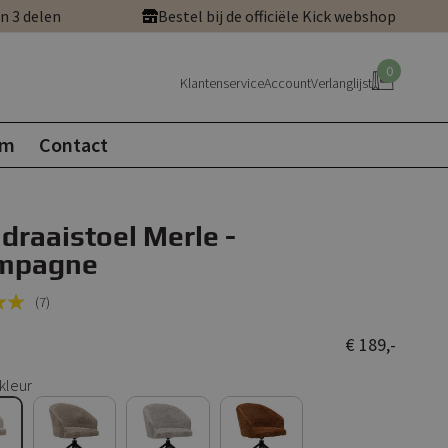
in 3 delen
Bestel bij de officiële Kick webshop
0
Klantenservice
Account
Verlanglijst
om
Contact
 draaistoel Merle -
mpagne
(7)
€ 189,-
kleur