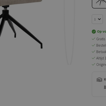
Op v
Gratis
Bestel
Betaal 
Altijd
Origin
K
B