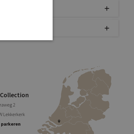
 Collection
traweg 2
W Lekkerkerk
s parkeren