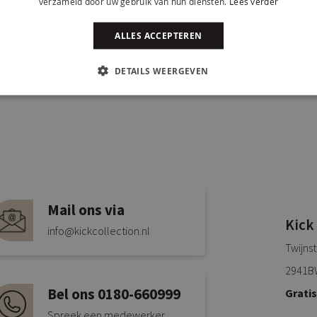
verzameld door uw gebruik van hun diensten.
Lees verder
ALLES ACCEPTEREN
DETAILS WEERGEVEN
Mail ons via
Kick
info@kickcollection.nl
Twijns
2941B
Bel ons 0180-660999
Grati
Spreek een medewerker