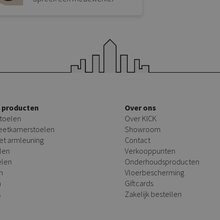
e producten
Over ons
toelen
Over KICK
 eetkamerstoelen
Showroom
et armleuning
Contact
len
Verkooppunten
elen
Onderhoudsproducten
n
Vloerbescherming
n
Giftcards
s
Zakelijk bestellen