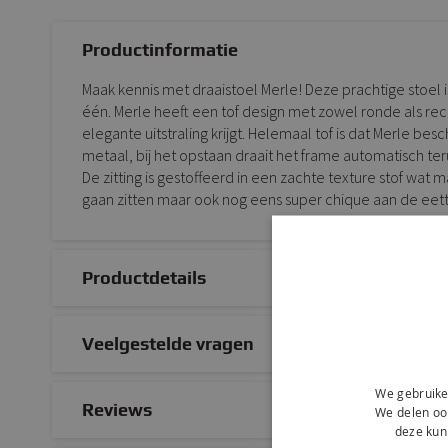
Productinformatie
Maak kennis met draaistoel Merle! Deze prachtige stoel i
één. Merle heeft een tof design met zowel ronde als re
elegante uitstraling krijgt. Helemaal tof is dat Merle be
metaal, bij het opstaan draait het frame automatisch terug
De zitting is gestoffeerd in een zachte texture stof wat 
gaan zitten maar ook nog eens super chique aan de eettafe
Productdetails
Veelgestelde vragen
We gebruike
Reviews
We delen ook
deze kun