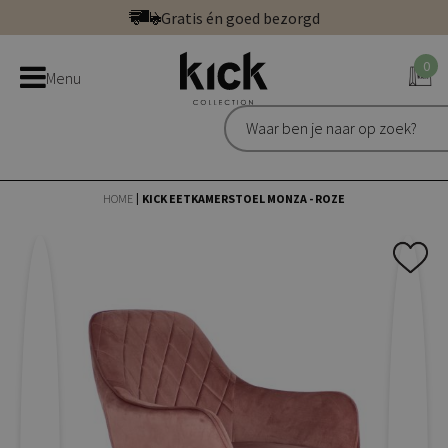
Ga
Gratis én goed bezorgd
direct
Betaal veilig: direct, achteraf of in 3 delen
door
0
Bestel bij de officiële Kick webshop
Menu
naar
Uitstekend | 300+ reviews
de
Gratis én goed bezorgd
inhoud
HOME
KICK EETKAMERSTOEL MONZA - ROZE
Ga
Ga
naar
naar
het
het
einde
begin
van
van
de
de
afbeeldingen-
afbeeldingen-
gallerij
gallerij