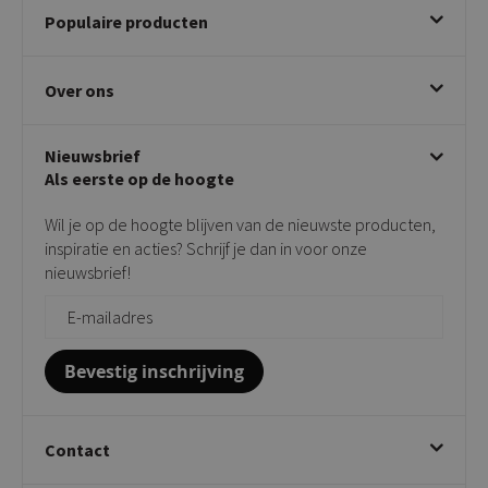
Populaire producten
Betalen & annuleren
Bezorgen & afhalen
Eetkamerstoelen
Ruilen & retourneren
Over ons
Draaibare eetkamerstoelen
Klachtafhandeling
Stoelen met armleuning
Disclaimer & Garantie
Over KICK
Beige stoelen
Algemene voorwaarden
Nieuwsbrief
Showroom
Taupe stoelen
Privacy policy
Als eerste op de hoogte
Contact
Tuinstoelen
Verkooppunten
Barkrukken
Wil je op de hoogte blijven van de nieuwste producten,
Onderhoudsproducten
Bijzettafels
inspiratie en acties? Schrijf je dan in voor onze
Vloerbescherming
nieuwsbrief!
Giftcards
Zakelijk bestellen
Bevestig inschrijving
Contact