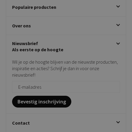
Bestellen
Populaire producten
Betalen & annuleren
Bezorgen & afhalen
Eetkamerstoelen
Ruilen & retourneren
Over ons
Draaibare eetkamerstoelen
Klachtafhandeling
Stoelen met armleuning
Disclaimer & Garantie
Over KICK
Beige stoelen
Algemene voorwaarden
Nieuwsbrief
Showroom
Taupe stoelen
Privacy policy
Als eerste op de hoogte
Contact
Tuinstoelen
Verkooppunten
Barkrukken
Wil je op de hoogte blijven van de nieuwste producten,
Onderhoudsproducten
Bijzettafels
inspiratie en acties? Schrijf je dan in voor onze
Vloerbescherming
nieuwsbrief!
Giftcards
Zakelijk bestellen
Bevestig inschrijving
Contact