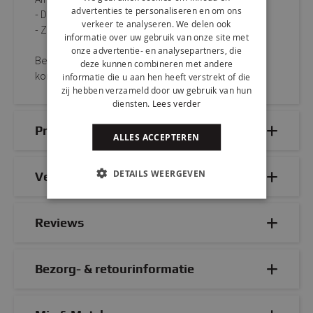
advertenties te personaliseren en om ons
- D 53 cm x B 48 cm x H 85 cm
verkeer te analyseren. We delen ook
- Zithoogte: 48 cm
informatie over uw gebruik van onze site met
onze advertentie- en analysepartners, die
Bestel KICK kuipstoel VELVET eenvoudig online of
deze kunnen combineren met andere
kom proefzitten in onze sfeervolle showroom.
informatie die u aan hen heeft verstrekt of die
zij hebben verzameld door uw gebruik van hun
diensten.
Lees verder
Productdetails
ALLES ACCEPTEREN
DETAILS WEERGEVEN
Veelgestelde vragen
Reviews
Bezorg- & retourinformatie