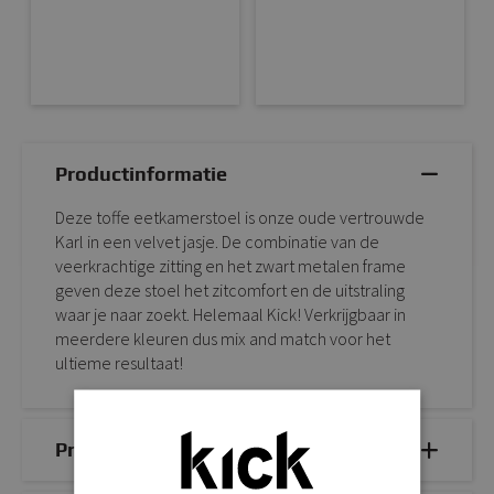
Productinformatie
Deze toffe eetkamerstoel is onze oude vertrouwde
Karl in een velvet jasje. De combinatie van de
veerkrachtige zitting en het zwart metalen frame
geven deze stoel het zitcomfort en de uitstraling
waar je naar zoekt. Helemaal Kick! Verkrijgbaar in
meerdere kleuren dus mix and match voor het
ultieme resultaat!
Productdetails