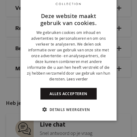
Veelgestelde vragen
Deze website maakt
gebruik van cookies.
Reviews
We gebruiken cookies om inhoud en
advertenties te personaliseren en om ons
verkeer te analyseren. We delen ook
Bezorg- & retourinformatie
informatie over uw gebruik van onze site met
onze advertentie- en analysepartners, die
deze kunnen combineren met andere
informatie die u aan hen heeft verstrekt of die
Mix & Match
zij hebben verzameld door uw gebruik van hun
diensten.
Lees verder
ALLES ACCEPTEREN
Heb je nog vragen?
DETAILS WEERGEVEN
Live chat
Snel antwoord op je vraag