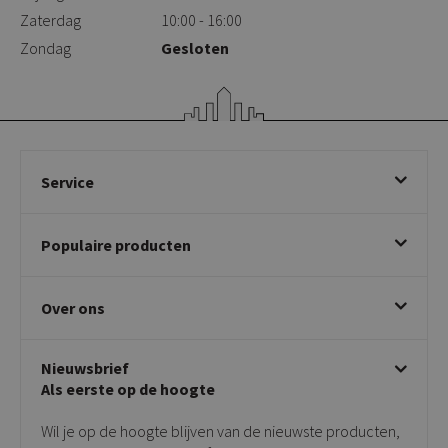
Zaterdag
10:00 - 16:00
Zondag
Gesloten
Service
Bestellen
Populaire producten
Betalen & annuleren
Bezorgen & afhalen
Eetkamerstoelen
Ruilen & retourneren
Over ons
Draaibare eetkamerstoelen
Klachtafhandeling
Stoelen met armleuning
Disclaimer & Garantie
Over KICK
Beige stoelen
Algemene voorwaarden
Nieuwsbrief
Showroom
Taupe stoelen
Privacy policy
Als eerste op de hoogte
Contact
Tuinstoelen
Verkooppunten
Barkrukken
Wil je op de hoogte blijven van de nieuwste producten,
Onderhoudsproducten
Bijzettafels