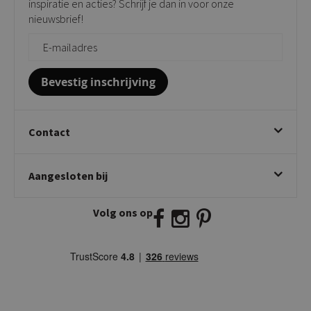
inspiratie en acties? Schrijf je dan in voor onze
Vloerbescherming
nieuwsbrief!
Giftcards
Zakelijk bestellen
Bevestig inschrijving
Contact
Kick Collection
Aangesloten bij
Twijnstraweg 2
2941 BW Lekkerkerk
Volg ons op
E:
info@kickcollection.nl
T:
0180-660999