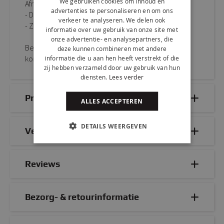
We gebruiken cookies om inhoud en
Afmetingen:
advertenties te personaliseren en om ons
- D 53 cm x B 48 cm x H 85 cm
verkeer te analyseren. We delen ook
- Zithoogte: 48 cm
informatie over uw gebruik van onze site met
onze advertentie- en analysepartners, die
Bestel KICK kuipstoel VELVET eenvoudig online of
deze kunnen combineren met andere
kom proefzitten in onze sfeervolle showroom.
informatie die u aan hen heeft verstrekt of die
zij hebben verzameld door uw gebruik van hun
diensten.
Lees verder
Productdetails
ALLES ACCEPTEREN
DETAILS WEERGEVEN
Veelgestelde vragen
Reviews
Bezorg- & retourinformatie