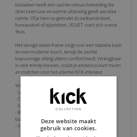
klassieker heeft een zachte velours bekleding die
direct een luxe en warme uitstraling geeft aan elke
ruimte. Of je hem nu gebruikt als eetkamerstoel,
bureaustoel of bijzetstoel, VELVET voelt zich overal
thuis.
Het stevige stalen frame zorgt voor een stabiele basis
en een moderne touch, terwijl de zachte
kuipvormige zitting ultiem comfort biedt. Verkrijgbaar
in vele trendy kleuren, zodat je eindeloos kunt mixen
en matchen voor het ultieme KICK-interieur.
Waarom kuipstoel VELVET een musthave is:
- Luxe velours bekleding met elegante uitstraling
- Comfortabele kuipzitting voor extra zitgemak
- Stevig stalen frame met moderne look
- Multifunctioneel: perfect als eetkamerstoel,
bureaustoel of bijzetstoel
Deze website maakt
- Verkrijgbaar in vele trendy kleuren
gebruik van cookies.