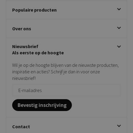
Bestellen
Populaire producten
Betalen & annuleren
Bezorgen & afhalen
Eetkamerstoelen
Ruilen & retourneren
Over ons
Draaibare eetkamerstoelen
Klachtafhandeling
Stoelen met armleuning
Disclaimer & Garantie
Over KICK
Beige stoelen
Algemene voorwaarden
Nieuwsbrief
Showroom
Taupe stoelen
Privacy policy
Als eerste op de hoogte
Contact
Tuinstoelen
Verkooppunten
Barkrukken
Wil je op de hoogte blijven van de nieuwste producten,
Onderhoudsproducten
Bijzettafels
inspiratie en acties? Schrijf je dan in voor onze
Vloerbescherming
nieuwsbrief!
Giftcards
Zakelijk bestellen
Bevestig inschrijving
Contact