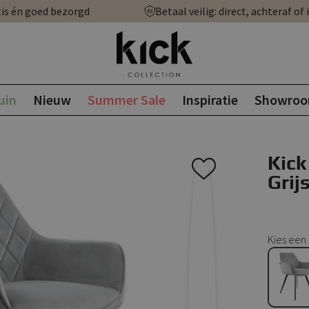
is én goed bezorgd
Betaal veilig: direct, achteraf of 
uin
Nieuw
Summer Sale
Inspiratie
Showro
Kick
Grij
Kies een 