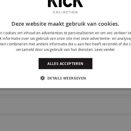
n een velvet jasje. De combinatie van de
eze stoel het zitcomfort en de uitstraling waar
kleuren dus mix and match voor het ultieme
Deze website maakt gebruik van cookies.
n cookies om inhoud en advertenties te personaliseren en om ons verkeer te
 informatie over uw gebruik van onze site met onze advertentie- en analyse
nen combineren met andere informatie die u aan hen heeft verstrekt of die z
verzameld door uw gebruik van hun diensten.
Lees verder
ALLES ACCEPTEREN
DETAILS WEERGEVEN