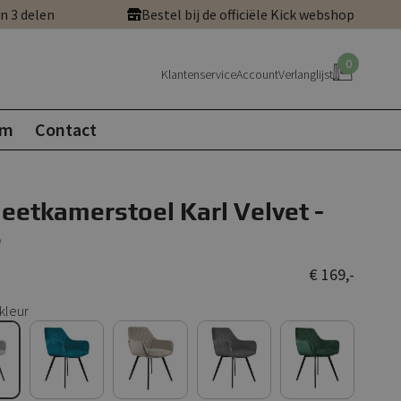
in 3 delen
Bestel bij de officiële Kick webshop
0
Klantenservice
Account
Verlanglijst
om
Contact
 eetkamerstoel Karl Velvet -
s
€ 169,-
kleur