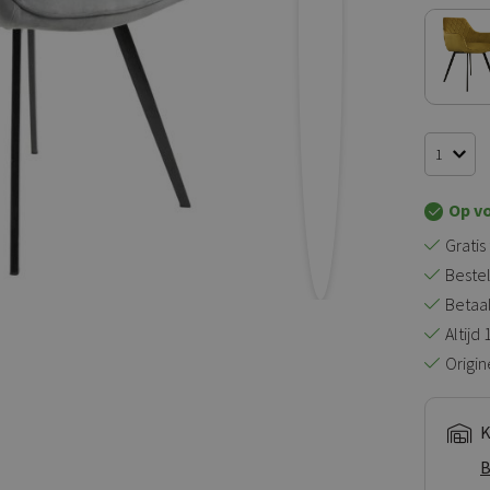
Op v
Gratis
Bestel
Betaal 
Altijd
Origin
K
B