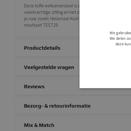
Deze toffe eetkamerstoel is onze oude vertrouwde Karl i
veerkrachtige zitting en het zwart metalen frame geven d
je naar zoekt. Helemaal Kick! Verkrijgbaar in meerdere 
resultaat! TEST29
We gebruike
We delen ook
deze kun
Productdetails
Veelgestelde vragen
Reviews
Bezorg- & retourinformatie
Mix & Match