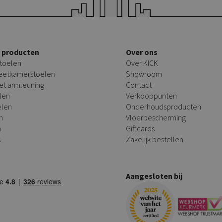
e producten
Over ons
toelen
Over KICK
 eetkamerstoelen
Showroom
et armleuning
Contact
len
Verkooppunten
elen
Onderhoudsproducten
n
Vloerbescherming
n
Giftcards
s
Zakelijk bestellen
Aangesloten bij