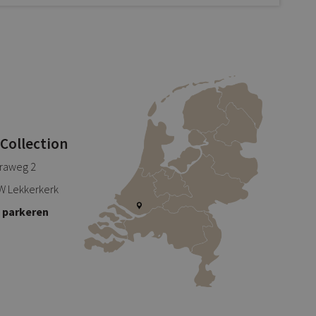
 Collection
traweg 2
W Lekkerkerk
s parkeren