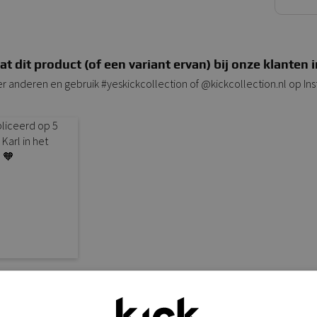
at dit product (of een variant ervan) bij onze klanten i
er anderen en gebruik #yeskickcollection of @kickcollection.nl op In