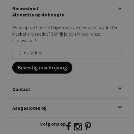
Over KICK
Beige stoelen
Algemene voorwaarden
Nieuwsbrief
Showroom
Taupe stoelen
Privacy policy
Als eerste op de hoogte
Contact
Tuinstoelen
Verkooppunten
Barkrukken
Wil je op de hoogte blijven van de nieuwste producten,
Onderhoudsproducten
Bijzettafels
inspiratie en acties? Schrijf je dan in voor onze
Vloerbescherming
nieuwsbrief!
Giftcards
Zakelijk bestellen
Bevestig inschrijving
Contact
Kick Collection
Aangesloten bij
Twijnstraweg 2
2941 BW Lekkerkerk
Volg ons op
E:
info@kickcollection.nl