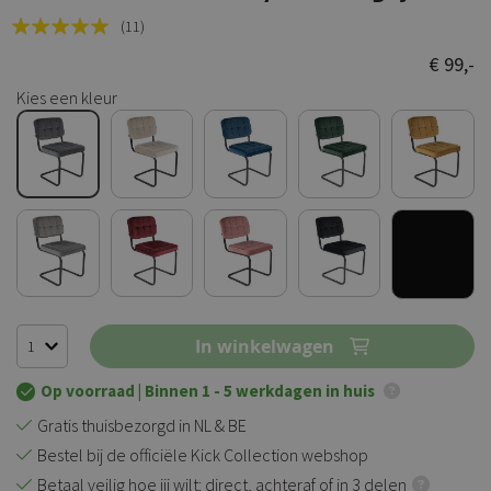
Rating:
(11)
100
100
% of
€ 99,-
Kies een kleur
In winkelwagen
Op voorraad
| Binnen 1 - 5 werkdagen in huis
Gratis thuisbezorgd in NL & BE
Bestel bij de officiële Kick Collection webshop
Betaal veilig hoe jij wilt: direct, achteraf of in 3 delen