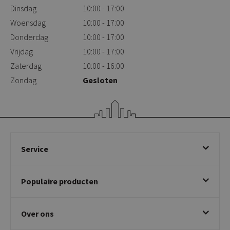
Dinsdag
10:00 - 17:00
Woensdag
10:00 - 17:00
Donderdag
10:00 - 17:00
Vrijdag
10:00 - 17:00
Zaterdag
10:00 - 16:00
Zondag
Gesloten
Service
Bestellen
Populaire producten
Betalen & annuleren
Bezorgen & afhalen
Eetkamerstoelen
Ruilen & retourneren
Over ons
Draaibare eetkamerstoelen
Klachtafhandeling
Stoelen met armleuning
Disclaimer & Garantie