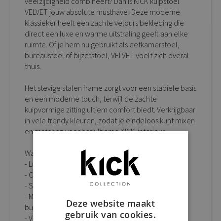
veelzijdigheid combineert? Dan is KICK kuipstoel
VELVET jouw absolute musthave! Deze moderne
klassieker heeft een zachte velours bekleding die
direct een luxe en warme uitstraling geeft aan elke
ruimte. Of je hem nu gebruikt als eetkamerstoel,
bureaustoel of bijzetstoel, VELVET voelt zich overal
thuis.
Het stevige stalen frame zorgt voor een stabiele basis
en een moderne touch, terwijl de zachte
kuipvormige zitting ultiem comfort biedt. Verkrijgbaar
in vele trendy kleuren, zodat je eindeloos kunt mixen
en matchen voor het ultieme KICK-interieur.
Waarom kuipstoel VELVET een musthave is:
- Luxe velours bekleding met elegante uitstraling
- Comfortabele kuipzitting voor extra zitgemak
- Stevig stalen frame met moderne look
- Multifunctioneel: perfect als eetkamerstoel,
Deze website maakt
bureaustoel of bijzetstoel
gebruik van cookies.
- Verkrijgbaar in vele trendy kleuren