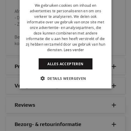
We gebruiken cookies om inhoud en
advertenties te personaliseren en om ons
Afmetingen:
verkeer te analyseren. We delen ook
- D 53 cm x B 48 cm x H 85 cm
informatie over uw gebruik van onze site met
- Zithoogte: 48 cm
onze advertentie- en analysepartners, die
deze kunnen combineren met andere
Bestel KICK kuipstoel VELVET eenvoudig online of
informatie die u aan hen heeft verstrekt of die
kom proefzitten in onze sfeervolle showroom.
zij hebben verzameld door uw gebruik van hun
diensten.
Lees verder
ALLES ACCEPTEREN
Productdetails
DETAILS WEERGEVEN
Veelgestelde vragen
Reviews
Bezorg- & retourinformatie