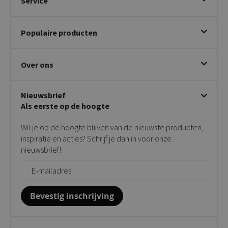
Service
Bestellen
Populaire producten
Betalen & annuleren
Bezorgen & afhalen
Eetkamerstoelen
Ruilen & retourneren
Over ons
Draaibare eetkamerstoelen
Klachtafhandeling
Stoelen met armleuning
Disclaimer & Garantie
Over KICK
Beige stoelen
Algemene voorwaarden
Nieuwsbrief
Showroom
Taupe stoelen
Privacy policy
Als eerste op de hoogte
Contact
Tuinstoelen
Verkooppunten
Barkrukken
Wil je op de hoogte blijven van de nieuwste producten,
Onderhoudsproducten
Bijzettafels
inspiratie en acties? Schrijf je dan in voor onze
Vloerbescherming
nieuwsbrief!
Giftcards
Zakelijk bestellen
Bevestig inschrijving