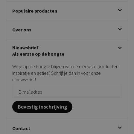
Bestellen
Populaire producten
Betalen & annuleren
Bezorgen & afhalen
Eetkamerstoelen
Ruilen & retourneren
Over ons
Draaibare eetkamerstoelen
Klachtafhandeling
Stoelen met armleuning
Disclaimer & Garantie
Over KICK
Beige stoelen
Algemene voorwaarden
Nieuwsbrief
Showroom
Taupe stoelen
Privacy policy
Als eerste op de hoogte
Contact
Tuinstoelen
Verkooppunten
Barkrukken
Wil je op de hoogte blijven van de nieuwste producten,
Onderhoudsproducten
Bijzettafels
inspiratie en acties? Schrijf je dan in voor onze
Vloerbescherming
nieuwsbrief!
Giftcards
Zakelijk bestellen
Bevestig inschrijving
Contact