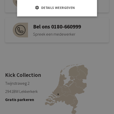
Open link naar Google Maps
DETAILS WEERGEVEN
Bel ons 0180-660999
Spreek een medewerker
Kick Collection
Twijnstraweg 2
2941BW Lekkerkerk
Gratis parkeren