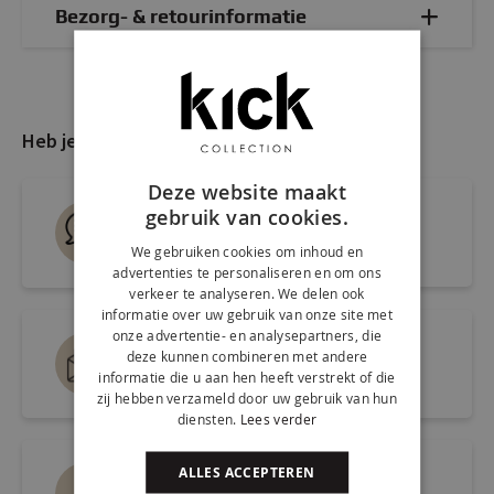
Bezorg- & retourinformatie
Heb je nog vragen?
Deze website maakt
Live chat
gebruik van cookies.
Snel antwoord op je vraag
We gebruiken cookies om inhoud en
advertenties te personaliseren en om ons
verkeer te analyseren. We delen ook
informatie over uw gebruik van onze site met
onze advertentie- en analysepartners, die
Mail ons via
deze kunnen combineren met andere
informatie die u aan hen heeft verstrekt of die
info@kickcollection.nl
zij hebben verzameld door uw gebruik van hun
diensten.
Lees verder
ALLES ACCEPTEREN
Route naar de winkel